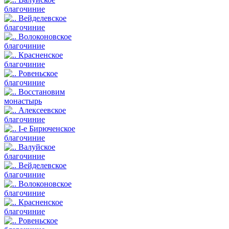
благочиние
Вейделевское
благочиние
Волоконовское
благочиние
Красненское
благочиние
Ровеньское
благочиние
Восстановим
монастырь
Алексеевское
благочиние
I-е Бирюченское
благочиние
Валуйское
благочиние
Вейделевское
благочиние
Волоконовское
благочиние
Красненское
благочиние
Ровеньское