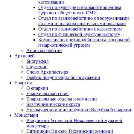
катехизации
Отдел по культуре и взаимоотношениям
Церкви с обществом и СМИ
Отдел по взаимодействию с вооруженными
силами и правоохранительными органами
Отдел по взаимодействию с казачеством
Отдел по физической культуре и спорту
Комиссия по противодействию алкогольной
и наркотической угрозам
Анонсы событий
Архиерей
Биография
Служение
Слово Архипастыря
График предстоящих богослужений
Епархия
О епархии
Епархиальный совет
Епархиальные отделы и комиссии
Благочиннические округа
Новомученики и исповедники Валуйской епархии
Монастыри
Валуйский Успенский Николаевский мужской
монастырь
Пятницкий Николо-Тихвинский женский