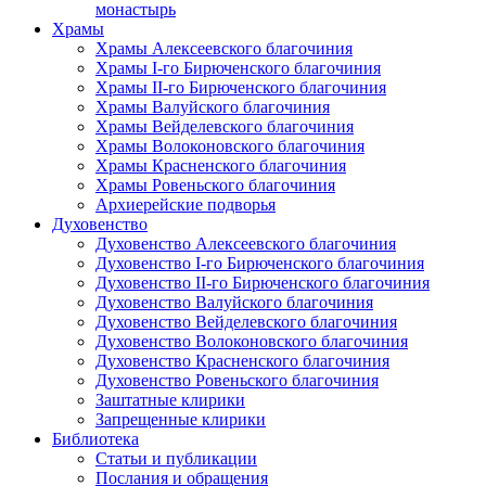
монастырь
Храмы
Храмы Алексеевского благочиния
Храмы I-го Бирюченского благочиния
Храмы II-го Бирюченского благочиния
Храмы Валуйского благочиния
Храмы Вейделевского благочиния
Храмы Волоконовского благочиния
Храмы Красненского благочиния
Храмы Ровеньского благочиния
Архиерейские подворья
Духовенство
Духовенство Алексеевского благочиния
Духовенство I-го Бирюченского благочиния
Духовенство II-го Бирюченского благочиния
Духовенство Валуйского благочиния
Духовенство Вейделевского благочиния
Духовенство Волоконовского благочиния
Духовенство Красненского благочиния
Духовенство Ровеньского благочиния
Заштатные клирики
Запрещенные клирики
Библиотека
Статьи и публикации
Послания и обращения