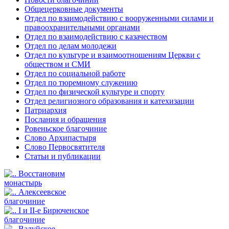
Общецерковные документы
Отдел по взаимодействию с вооруженными силами и
правоохранительными органами
Отдел по взаимодействию с казачеством
Отдел по делам молодежи
Отдел по культуре и взаимоотношениям Церкви с
обществом и СМИ
Отдел по социальной работе
Отдел по тюремному служению
Отдел по физической культуре и спорту
Отдел религиозного образования и катехизации
Патриархия
Послания и обращения
Ровеньское благочиние
Слово Архипастыря
Слово Первосвятителя
Статьи и публикации
Восстановим
монастырь
Алексеевское
благочиние
I и II-е Бирюченское
благочиние
Валуйское