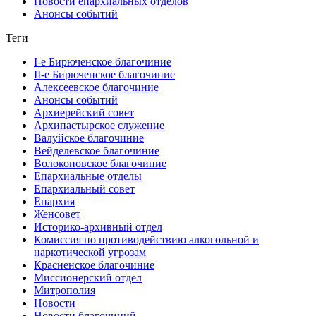
Новости епархиальных отделов
Анонсы событий
Теги
I-е Бирюченское благочиние
II-е Бирюченское благочиние
Алексеевское благочиние
Анонсы событий
Архиерейский совет
Архипастырское служение
Валуйское благочиние
Вейделевское благочиние
Волоконовское благочиние
Епархиальные отделы
Епархиальный совет
Епархия
Женсовет
Историко-архивный отдел
Комиссия по противодействию алкогольной и
наркотической угрозам
Красненское благочиние
Миссионерский отдел
Митрополия
Новости
Новости благочиний