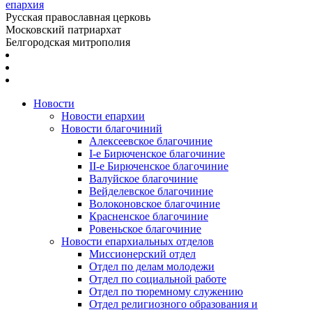
епархия
Русская православная церковь
Московский патриархат
Белгородская митрополия
Новости
Новости епархии
Новости благочиний
Алексеевское благочиние
I-е Бирюченское благочиние
II-е Бирюченское благочиние
Валуйское благочиние
Вейделевское благочиние
Волоконовское благочиние
Красненское благочиние
Ровеньское благочиние
Новости епархиальных отделов
Миссионерский отдел
Отдел по делам молодежи
Отдел по социальной работе
Отдел по тюремному служению
Отдел религиозного образования и