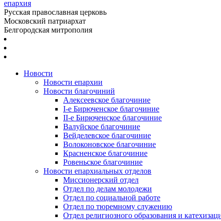
епархия
Русская православная церковь
Московский патриархат
Белгородская митрополия
Новости
Новости епархии
Новости благочиний
Алексеевское благочиние
I-е Бирюченское благочиние
II-е Бирюченское благочиние
Валуйское благочиние
Вейделевское благочиние
Волоконовское благочиние
Красненское благочиние
Ровеньское благочиние
Новости епархиальных отделов
Миссионерский отдел
Отдел по делам молодежи
Отдел по социальной работе
Отдел по тюремному служению
Отдел религиозного образования и катехизац