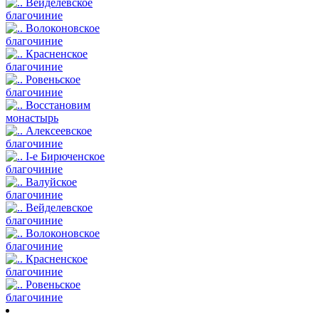
Вейделевское
благочиние
Волоконовское
благочиние
Красненское
благочиние
Ровеньское
благочиние
Восстановим
монастырь
Алексеевское
благочиние
I-е Бирюченское
благочиние
Валуйское
благочиние
Вейделевское
благочиние
Волоконовское
благочиние
Красненское
благочиние
Ровеньское
благочиние