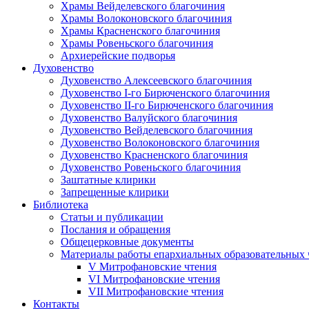
Храмы Вейделевского благочиния
Храмы Волоконовского благочиния
Храмы Красненского благочиния
Храмы Ровеньского благочиния
Архиерейские подворья
Духовенство
Духовенство Алексеевского благочиния
Духовенство I-го Бирюченского благочиния
Духовенство II-го Бирюченского благочиния
Духовенство Валуйского благочиния
Духовенство Вейделевского благочиния
Духовенство Волоконовского благочиния
Духовенство Красненского благочиния
Духовенство Ровеньского благочиния
Заштатные клирики
Запрещенные клирики
Библиотека
Статьи и публикации
Послания и обращения
Общецерковные документы
Материалы работы епархиальных образовательных
V Митрофановские чтения
VI Митрофановские чтения
VII Митрофановские чтения
Контакты