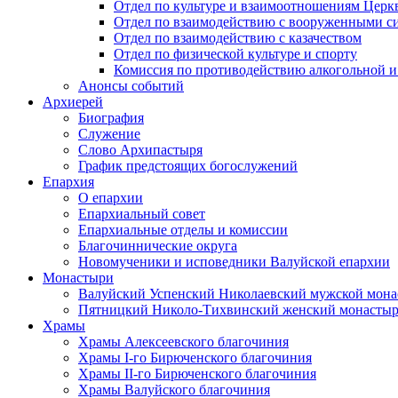
Отдел по культуре и взаимоотношениям Цер
Отдел по взаимодействию с вооруженными с
Отдел по взаимодействию с казачеством
Отдел по физической культуре и спорту
Комиссия по противодействию алкогольной и
Анонсы событий
Архиерей
Биография
Служение
Слово Архипастыря
График предстоящих богослужений
Епархия
О епархии
Епархиальный совет
Епархиальные отделы и комиссии
Благочиннические округа
Новомученики и исповедники Валуйской епархии
Монастыри
Валуйский Успенский Николаевский мужской мона
Пятницкий Николо-Тихвинский женский монастыр
Храмы
Храмы Алексеевского благочиния
Храмы I-го Бирюченского благочиния
Храмы II-го Бирюченского благочиния
Храмы Валуйского благочиния