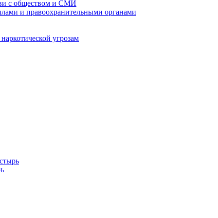
кви с обществом и СМИ
илами и правоохранительными органами
 наркотической угрозам
стырь
ь