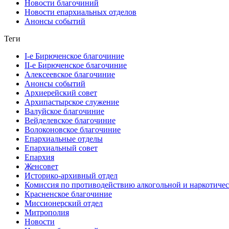
Новости благочиний
Новости епархиальных отделов
Анонсы событий
Теги
I-е Бирюченское благочиние
II-е Бирюченское благочиние
Алексеевское благочиние
Анонсы событий
Архиерейский совет
Архипастырское служение
Валуйское благочиние
Вейделевское благочиние
Волоконовское благочиние
Епархиальные отделы
Епархиальный совет
Епархия
Женсовет
Историко-архивный отдел
Комиссия по противодействию алкогольной и наркотичес
Красненское благочиние
Миссионерский отдел
Митрополия
Новости