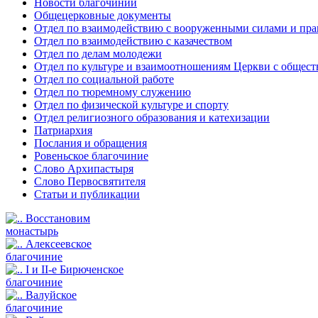
Новости благочиний
Общецерковные документы
Отдел по взаимодействию с вооруженными силами и пр
Отдел по взаимодействию с казачеством
Отдел по делам молодежи
Отдел по культуре и взаимоотношениям Церкви с общес
Отдел по социальной работе
Отдел по тюремному служению
Отдел по физической культуре и спорту
Отдел религиозного образования и катехизации
Патриархия
Послания и обращения
Ровеньское благочиние
Слово Архипастыря
Слово Первосвятителя
Статьи и публикации
Восстановим
монастырь
Алексеевское
благочиние
I и II-е Бирюченское
благочиние
Валуйское
благочиние