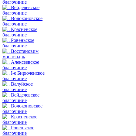
благочиние
Вейделевское
благочиние
Волоконовское
благочиние
Красненское
благочиние
Ровеньское
благочиние
Восстановим
монастырь
Алексеевское
благочиние
I-е Бирюченское
благочиние
Валуйское
благочиние
Вейделевское
благочиние
Волоконовское
благочиние
Красненское
благочиние
Ровеньское
благочиние