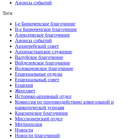
Анонсы событий
Теги
I-е Бирюченское благочиние
II-е Бирюченское благочиние
Алексеевское благочиние
Анонсы событий
Архиерейский совет
Архипастырское служение
Валуйское благочиние
Вейделевское благочиние
Волоконовское благочиние
Епархиальные отделы
Епархиальный совет
Епархия
Женсовет
Историко-архивный отдел
Комиссия по противодействию алкогольной и
наркотической угрозам
Красненское благочиние
Миссионерский отдел
Митрополия
Новости
Новости благочиний