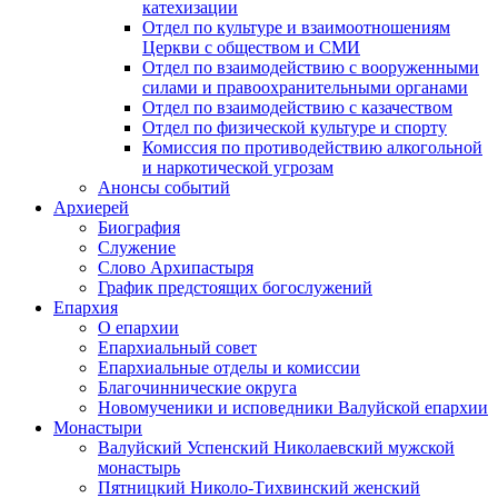
катехизации
Отдел по культуре и взаимоотношениям
Церкви с обществом и СМИ
Отдел по взаимодействию с вооруженными
силами и правоохранительными органами
Отдел по взаимодействию с казачеством
Отдел по физической культуре и спорту
Комиссия по противодействию алкогольной
и наркотической угрозам
Анонсы событий
Архиерей
Биография
Служение
Слово Архипастыря
График предстоящих богослужений
Епархия
О епархии
Епархиальный совет
Епархиальные отделы и комиссии
Благочиннические округа
Новомученики и исповедники Валуйской епархии
Монастыри
Валуйский Успенский Николаевский мужской
монастырь
Пятницкий Николо-Тихвинский женский