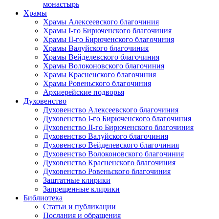
монастырь
Храмы
Храмы Алексеевского благочиния
Храмы I-го Бирюченского благочиния
Храмы II-го Бирюченского благочиния
Храмы Валуйского благочиния
Храмы Вейделевского благочиния
Храмы Волоконовского благочиния
Храмы Красненского благочиния
Храмы Ровеньского благочиния
Архиерейские подворья
Духовенство
Духовенство Алексеевского благочиния
Духовенство I-го Бирюченского благочиния
Духовенство II-го Бирюченского благочиния
Духовенство Валуйского благочиния
Духовенство Вейделевского благочиния
Духовенство Волоконовского благочиния
Духовенство Красненского благочиния
Духовенство Ровеньского благочиния
Заштатные клирики
Запрещенные клирики
Библиотека
Статьи и публикации
Послания и обращения