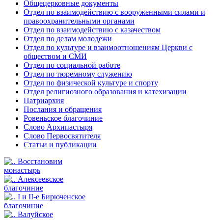
Общецерковные документы
Отдел по взаимодействию с вооруженными силами и
правоохранительными органами
Отдел по взаимодействию с казачеством
Отдел по делам молодежи
Отдел по культуре и взаимоотношениям Церкви с
обществом и СМИ
Отдел по социальной работе
Отдел по тюремному служению
Отдел по физической культуре и спорту
Отдел религиозного образования и катехизации
Патриархия
Послания и обращения
Ровеньское благочиние
Слово Архипастыря
Слово Первосвятителя
Статьи и публикации
Восстановим
монастырь
Алексеевское
благочиние
I и II-е Бирюченское
благочиние
Валуйское