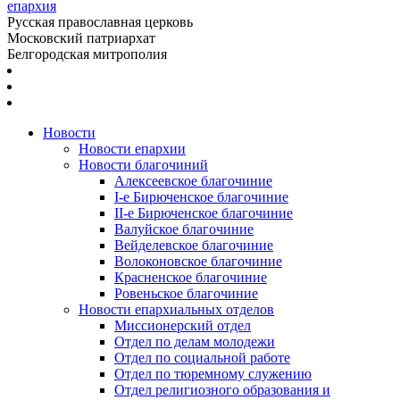
епархия
Русская православная церковь
Московский патриархат
Белгородская митрополия
Новости
Новости епархии
Новости благочиний
Алексеевское благочиние
I-е Бирюченское благочиние
II-е Бирюченское благочиние
Валуйское благочиние
Вейделевское благочиние
Волоконовское благочиние
Красненское благочиние
Ровеньское благочиние
Новости епархиальных отделов
Миссионерский отдел
Отдел по делам молодежи
Отдел по социальной работе
Отдел по тюремному служению
Отдел религиозного образования и