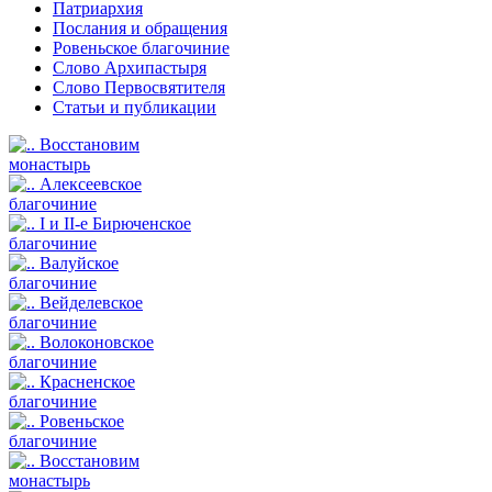
Патриархия
Послания и обращения
Ровеньское благочиние
Слово Архипастыря
Слово Первосвятителя
Статьи и публикации
Восстановим
монастырь
Алексеевское
благочиние
I и II-е Бирюченское
благочиние
Валуйское
благочиние
Вейделевское
благочиние
Волоконовское
благочиние
Красненское
благочиние
Ровеньское
благочиние
Восстановим
монастырь