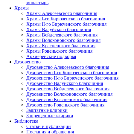
монастырь
Храмы
Храмы Алексеевского благочиния
Храмы I-го Бирюченского благочиния
Храмы II-го Бирюченского благочиния
Храмы Валуйского благочиния
Храмы Вейделевского благочиния
Храмы Волоконовского благочиния
Храмы Красненского благочиния
Храмы Ровеньского благочиния
Архиерейские подворья
Духовенство
Духовенство Алексеевского благочиния
Духовенство I-го Бирюченского благочиния
Духовенство II-го Бирюченского благочиния
Духовенство Валуйского благочиния
Духовенство Вейделевского благочиния
Духовенство Волоконовского благочиния
Духовенство Красненского благочиния
Духовенство Ровеньского благочиния
Заштатные клирики
Запрещенные клирики
Библиотека
Статьи и публикации
Послания и обращения