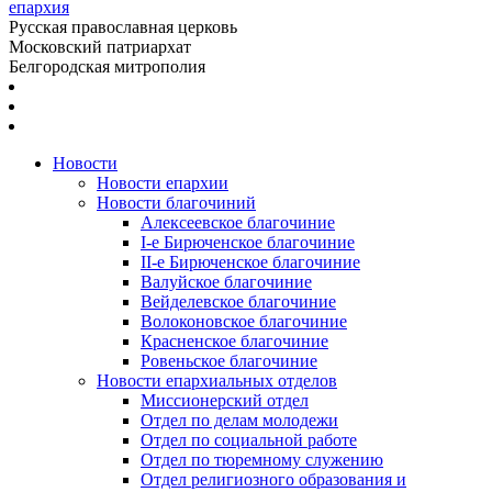
епархия
Русская православная церковь
Московский патриархат
Белгородская митрополия
Новости
Новости епархии
Новости благочиний
Алексеевское благочиние
I-е Бирюченское благочиние
II-е Бирюченское благочиние
Валуйское благочиние
Вейделевское благочиние
Волоконовское благочиние
Красненское благочиние
Ровеньское благочиние
Новости епархиальных отделов
Миссионерский отдел
Отдел по делам молодежи
Отдел по социальной работе
Отдел по тюремному служению
Отдел религиозного образования и