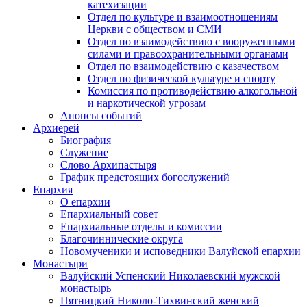
катехизации
Отдел по культуре и взаимоотношениям
Церкви с обществом и СМИ
Отдел по взаимодействию с вооруженными
силами и правоохранительными органами
Отдел по взаимодействию с казачеством
Отдел по физической культуре и спорту
Комиссия по противодействию алкогольной
и наркотической угрозам
Анонсы событий
Архиерей
Биография
Служение
Слово Архипастыря
График предстоящих богослужений
Епархия
О епархии
Епархиальный совет
Епархиальные отделы и комиссии
Благочиннические округа
Новомученики и исповедники Валуйской епархии
Монастыри
Валуйский Успенский Николаевский мужской
монастырь
Пятницкий Николо-Тихвинский женский