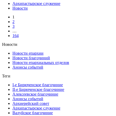
Архипастырское служение
Новости
1
2
3
…
164
Новости
Новости епархии
Новости благочиний
Новости епархиальных отделов
Анонсы событий
Теги
I-е Бирюченское благочиние
II-е Бирюченское благочиние
Алексеевское благочиние
Анонсы событий
Архиерейский совет
Архипастырское служение
Валуйское благочиние