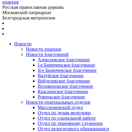
епархия
Русская православная церковь
Московский патриархат
Белгородская митрополия
Новости
Новости епархии
Новости благочиний
Алексеевское благочиние
I-е Бирюченское благочиние
II-е Бирюченское благочиние
Валуйское благочиние
Вейделевское благочиние
Волоконовское благочиние
Красненское благочиние
Ровеньское благочиние
Новости епархиальных отделов
Миссионерский отдел
Отдел по делам молодежи
Отдел по социальной работе
Отдел по тюремному служению
Отдел религиозного образования и