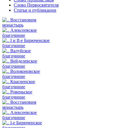
Слово Первосвятителя
Статьи и публикации
Восстановим
монастырь
Алексеевское
благочиние
I и II-е Бирюченское
благочиние
Валуйское
благочиние
Вейделевское
благочиние
Волоконовское
благочиние
Красненское
благочиние
Ровеньское
благочиние
Восстановим
монастырь
Алексеевское
благочиние
I-е Бирюченское
благочиние