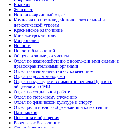
Епархия
Женсовет
Историко-архивный отдел
Комиссия по противодействию алкогольной и
наркотической угрозам
Красненское благочиние
Миссионерский отдел
Митрополия
Новости
Новости благочиний
Общецерковные документы
Отдел по взаимодействию с вооруженными силами и
правоохранительными органами
Отдел по взаимодействию с казачеством
Отдел по делам молодежи
Отдел по культуре и взаимоотношениям Церкви с
обществом и СМИ
Отдел по социальной работе
Отдел по тюремному служению
Отдел по физической культуре и спорту
Отдел религиозного образования и катехизации
Патриархия
Послания и обращения
Ровеньское благочиние
Слово Архипастыря