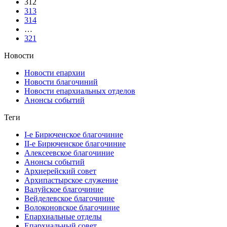
312
313
314
…
321
Новости
Новости епархии
Новости благочиний
Новости епархиальных отделов
Анонсы событий
Теги
I-е Бирюченское благочиние
II-е Бирюченское благочиние
Алексеевское благочиние
Анонсы событий
Архиерейский совет
Архипастырское служение
Валуйское благочиние
Вейделевское благочиние
Волоконовское благочиние
Епархиальные отделы
Епархиальный совет