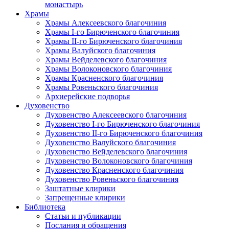
монастырь
Храмы
Храмы Алексеевского благочиния
Храмы I-го Бирюченского благочиния
Храмы II-го Бирюченского благочиния
Храмы Валуйского благочиния
Храмы Вейделевского благочиния
Храмы Волоконовского благочиния
Храмы Красненского благочиния
Храмы Ровеньского благочиния
Архиерейские подворья
Духовенство
Духовенство Алексеевского благочиния
Духовенство I-го Бирюченского благочиния
Духовенство II-го Бирюченского благочиния
Духовенство Валуйского благочиния
Духовенство Вейделевского благочиния
Духовенство Волоконовского благочиния
Духовенство Красненского благочиния
Духовенство Ровеньского благочиния
Заштатные клирики
Запрещенные клирики
Библиотека
Статьи и публикации
Послания и обращения