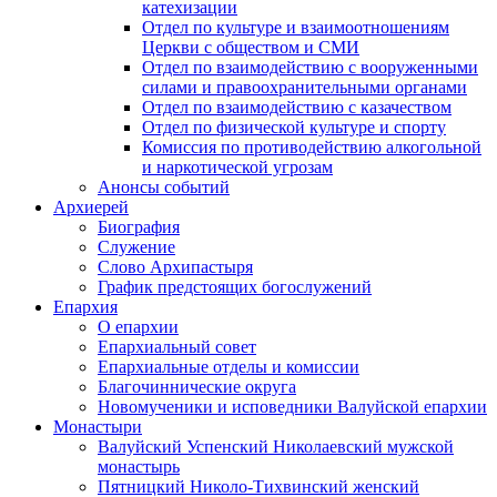
катехизации
Отдел по культуре и взаимоотношениям
Церкви с обществом и СМИ
Отдел по взаимодействию с вооруженными
силами и правоохранительными органами
Отдел по взаимодействию с казачеством
Отдел по физической культуре и спорту
Комиссия по противодействию алкогольной
и наркотической угрозам
Анонсы событий
Архиерей
Биография
Служение
Слово Архипастыря
График предстоящих богослужений
Епархия
О епархии
Епархиальный совет
Епархиальные отделы и комиссии
Благочиннические округа
Новомученики и исповедники Валуйской епархии
Монастыри
Валуйский Успенский Николаевский мужской
монастырь
Пятницкий Николо-Тихвинский женский