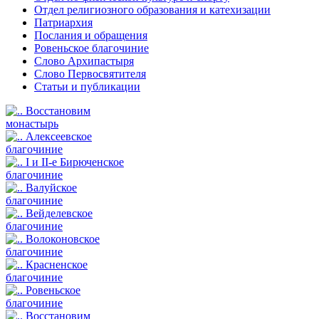
Отдел религиозного образования и катехизации
Патриархия
Послания и обращения
Ровеньское благочиние
Слово Архипастыря
Слово Первосвятителя
Статьи и публикации
Восстановим
монастырь
Алексеевское
благочиние
I и II-е Бирюченское
благочиние
Валуйское
благочиние
Вейделевское
благочиние
Волоконовское
благочиние
Красненское
благочиние
Ровеньское
благочиние
Восстановим