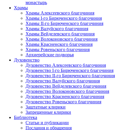
монастырь
Храмы
Храмы Алексеевского благочиния
Храмы I-го Бирюченского благочиния
Храмы II-го Бирюченского благочиния
Храмы Валуйского благочиния
Храмы Вейделевского благочиния
Храмы Волоконовского благочиния
Храмы Красненского благочиния
Храмы Ровеньского благочиния
Архиерейские подворья
Духовенство
Духовенство Алексеевского благочиния
Духовенство I-го Бирюченского благочиния
Духовенство II-го Бирюченского благочиния
Духовенство Валуйского благочиния
Духовенство Вейделевского благочиния
Духовенство Волоконовского благочиния
Духовенство Красненского благочиния
Духовенство Ровеньского благочиния
Заштатные клирики
Запрещенные клирики
Библиотека
Статьи и публикации
Послания и обращения