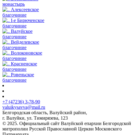
монастырь
Алексеевское
благочиние
I-е Бирюченское
благочиние
Валуйское
благочиние
Вейделевское
благочиние
Волоконовское
благочиние
Красненское
благочиние
Ровеньское
благочиние
+7 (47236) 3-78-90
valuikysavva@mail.ru
Белгородская область, Валуйский район,
г. Валуйки, ул. Тимирязева, 123
© 2025. Официальный сайт Валуйской епархии Белгородской
митрополии Русской Православной Церкви Московского
Патриархата.