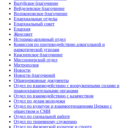
Валуйское благочиние
Вейделевское благочиние
Волоконовское благочиние
Епархиальные отделы
Епархиальный совет
Епархия
Женсовет
Историко-архивный отдел
Комиссия по противодействию алкогольной и
наркотической угрозам
Красненское благочиние
Миссионерский отдел
Митрополия
Новости
Новости благочиний
Общецерковные документы
Отдел по взаимодействию с вооруженными силами и
правоохранительными органами
Отдел по взаимодействию с казачеством
Отдел по делам молодежи
Отдел по культуре и взаимоотношениям Церкви с
обществом и СМИ
Отдел по социальной работе
Отдел по тюремному служению
Отдел по физической культуре и спорту