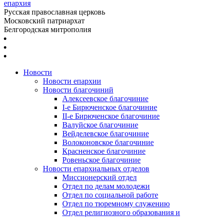
епархия
Русская православная церковь
Московский патриархат
Белгородская митрополия
Новости
Новости епархии
Новости благочиний
Алексеевское благочиние
I-е Бирюченское благочиние
II-е Бирюченское благочиние
Валуйское благочиние
Вейделевское благочиние
Волоконовское благочиние
Красненское благочиние
Ровеньское благочиние
Новости епархиальных отделов
Миссионерский отдел
Отдел по делам молодежи
Отдел по социальной работе
Отдел по тюремному служению
Отдел религиозного образования и