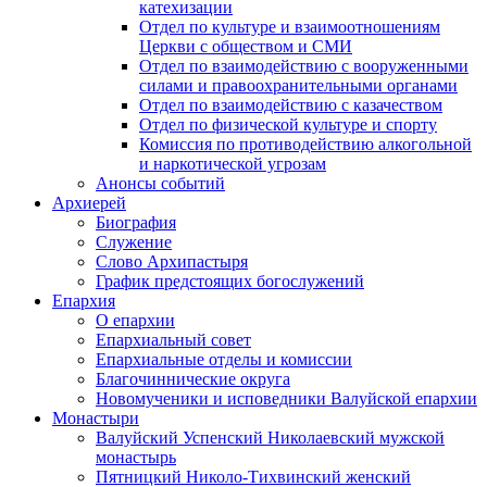
катехизации
Отдел по культуре и взаимоотношениям
Церкви с обществом и СМИ
Отдел по взаимодействию с вооруженными
силами и правоохранительными органами
Отдел по взаимодействию с казачеством
Отдел по физической культуре и спорту
Комиссия по противодействию алкогольной
и наркотической угрозам
Анонсы событий
Архиерей
Биография
Служение
Слово Архипастыря
График предстоящих богослужений
Епархия
О епархии
Епархиальный совет
Епархиальные отделы и комиссии
Благочиннические округа
Новомученики и исповедники Валуйской епархии
Монастыри
Валуйский Успенский Николаевский мужской
монастырь
Пятницкий Николо-Тихвинский женский