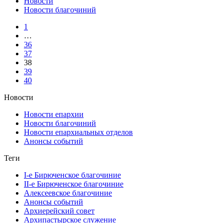
Новости
Новости благочиний
1
…
36
37
38
39
40
Новости
Новости епархии
Новости благочиний
Новости епархиальных отделов
Анонсы событий
Теги
I-е Бирюченское благочиние
II-е Бирюченское благочиние
Алексеевское благочиние
Анонсы событий
Архиерейский совет
Архипастырское служение