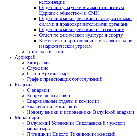
катехизации
Отдел по культуре и взаимоотношениям
Церкви с обществом и СМИ
Отдел по взаимодействию с вооруженными
силами и правоохранительными органами
Отдел по взаимодействию с казачеством
Отдел по физической культуре и спорту
Комиссия по противодействию алкогольной
и наркотической угрозам
Анонсы событий
Архиерей
Биография
Служение
Слово Архипастыря
График предстоящих богослужений
Епархия
О епархии
Епархиальный совет
Епархиальные отделы и комиссии
Благочиннические округа
Новомученики и исповедники Валуйской епархии
Монастыри
Валуйский Успенский Николаевский мужской
монастырь
Пятницкий Николо-Тихвинский женский