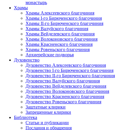
монастырь
Храмы
Храмы Алексеевского благочиния
Храмы I-го Бирюченского благочиния
Храмы II-го Бирюченского благочиния
Храмы Валуйского благочиния
Храмы Вейделевского благочиния
Храмы Волоконовского благочиния
Храмы Красненского благочиния
Храмы Ровеньского благочиния
Архиерейские подворья
Духовенство
Духовенство Алексеевского благочиния
Духовенство I-го Бирюченского благочиния
Духовенство II-го Бирюченского благочиния
Духовенство Валуйского благочиния
Духовенство Вейделевского благочиния
Духовенство Волоконовского благочиния
Духовенство Красненского благочиния
Духовенство Ровеньского благочиния
Заштатные клирики
Запрещенные клирики
Библиотека
Статьи и публикации
Послания и обращения