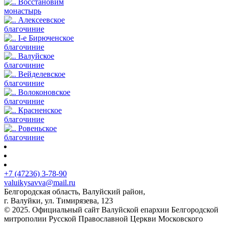
Восстановим
монастырь
Алексеевское
благочиние
I-е Бирюченское
благочиние
Валуйское
благочиние
Вейделевское
благочиние
Волоконовское
благочиние
Красненское
благочиние
Ровеньское
благочиние
+7 (47236) 3-78-90
valuikysavva@mail.ru
Белгородская область, Валуйский район,
г. Валуйки, ул. Тимирязева, 123
© 2025. Официальный сайт Валуйской епархии Белгородской
митрополии Русской Православной Церкви Московского