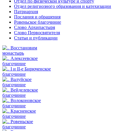
Отдел по физической культуре и спорту
Отдел религиозного образования и катехизации
Патриархия
Послания и обращения
Ровеньское благочиние
Слово Архипастыря
Слово Первосвятителя
Статьи и публикации
Восстановим
монастырь
Алексеевское
благочиние
I и II-е Бирюченское
благочиние
Валуйское
благочиние
Вейделевское
благочиние
Волоконовское
благочиние
Красненское
благочиние
Ровеньское
благочиние