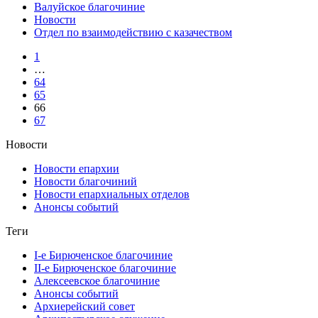
Валуйское благочиние
Новости
Отдел по взаимодействию с казачеством
1
…
64
65
66
67
Новости
Новости епархии
Новости благочиний
Новости епархиальных отделов
Анонсы событий
Теги
I-е Бирюченское благочиние
II-е Бирюченское благочиние
Алексеевское благочиние
Анонсы событий
Архиерейский совет