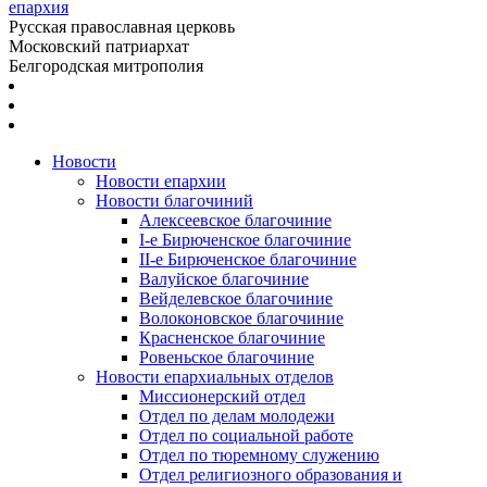
епархия
Русская православная церковь
Московский патриархат
Белгородская митрополия
Новости
Новости епархии
Новости благочиний
Алексеевское благочиние
I-е Бирюченское благочиние
II-е Бирюченское благочиние
Валуйское благочиние
Вейделевское благочиние
Волоконовское благочиние
Красненское благочиние
Ровеньское благочиние
Новости епархиальных отделов
Миссионерский отдел
Отдел по делам молодежи
Отдел по социальной работе
Отдел по тюремному служению
Отдел религиозного образования и