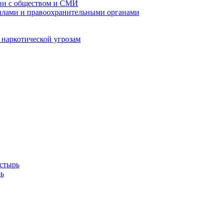
кви с обществом и СМИ
илами и правоохранительными органами
 наркотической угрозам
стырь
ь