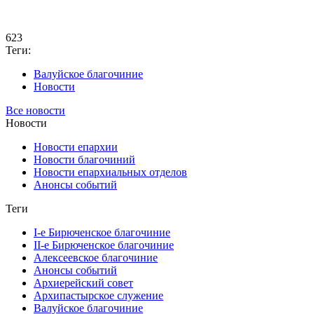
623
Теги:
Валуйское благочиние
Новости
Все новости
Новости
Новости епархии
Новости благочиний
Новости епархиальных отделов
Анонсы событий
Теги
I-е Бирюченское благочиние
II-е Бирюченское благочиние
Алексеевское благочиние
Анонсы событий
Архиерейский совет
Архипастырское служение
Валуйское благочиние