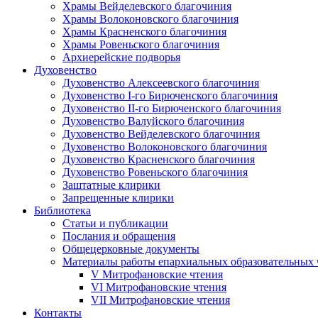
Храмы Вейделевского благочиния
Храмы Волоконовского благочиния
Храмы Красненского благочиния
Храмы Ровеньского благочиния
Архиерейские подворья
Духовенство
Духовенство Алексеевского благочиния
Духовенство I-го Бирюченского благочиния
Духовенство II-го Бирюченского благочиния
Духовенство Валуйского благочиния
Духовенство Вейделевского благочиния
Духовенство Волоконовского благочиния
Духовенство Красненского благочиния
Духовенство Ровеньского благочиния
Заштатные клирики
Запрещенные клирики
Библиотека
Статьи и публикации
Послания и обращения
Общецерковные документы
Материалы работы епархиальных образовательных
V Митрофановские чтения
VI Митрофановские чтения
VII Митрофановские чтения
Контакты