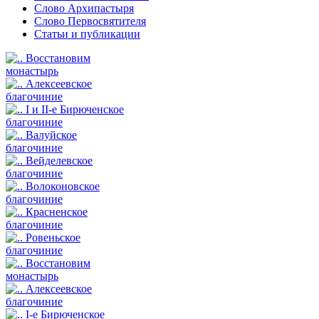
Слово Архипастыря
Слово Первосвятителя
Статьи и публикации
Восстановим
монастырь
Алексеевское
благочиние
I и II-е Бирюченское
благочиние
Валуйское
благочиние
Вейделевское
благочиние
Волоконовское
благочиние
Красненское
благочиние
Ровеньское
благочиние
Восстановим
монастырь
Алексеевское
благочиние
I-е Бирюченское