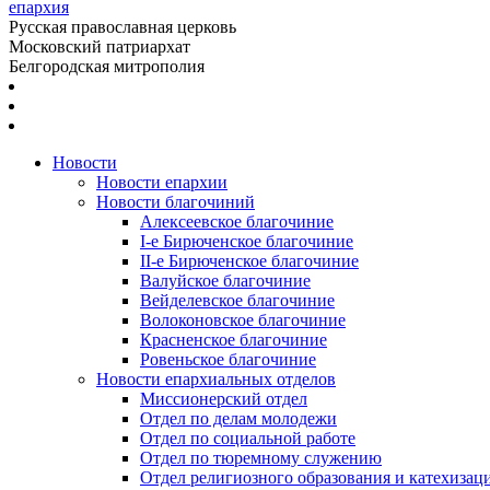
епархия
Русская православная церковь
Московский патриархат
Белгородская митрополия
Новости
Новости епархии
Новости благочиний
Алексеевское благочиние
I-е Бирюченское благочиние
II-е Бирюченское благочиние
Валуйское благочиние
Вейделевское благочиние
Волоконовское благочиние
Красненское благочиние
Ровеньское благочиние
Новости епархиальных отделов
Миссионерский отдел
Отдел по делам молодежи
Отдел по социальной работе
Отдел по тюремному служению
Отдел религиозного образования и катехизац