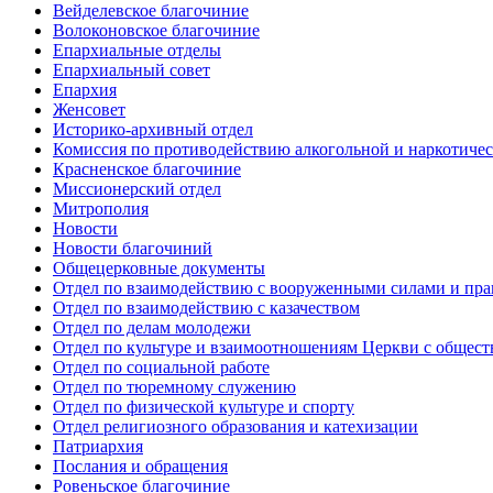
Вейделевское благочиние
Волоконовское благочиние
Епархиальные отделы
Епархиальный совет
Епархия
Женсовет
Историко-архивный отдел
Комиссия по противодействию алкогольной и наркотичес
Красненское благочиние
Миссионерский отдел
Митрополия
Новости
Новости благочиний
Общецерковные документы
Отдел по взаимодействию с вооруженными силами и пр
Отдел по взаимодействию с казачеством
Отдел по делам молодежи
Отдел по культуре и взаимоотношениям Церкви с общес
Отдел по социальной работе
Отдел по тюремному служению
Отдел по физической культуре и спорту
Отдел религиозного образования и катехизации
Патриархия
Послания и обращения
Ровеньское благочиние