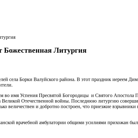
итургия
ет Божественная Литургия
лей села Борки Валуйского района. В этот праздник иереем Дим
ители.
ам во имя Успения Пресвятой Богородицы и Святого Апостола Пе
ла Великой Отечественной войны. Последнюю литургию совершил
лько величествен и добротно построен, что приезжие взрывники 
орчанской врачебной амбулатории общими усилиями прихожан был