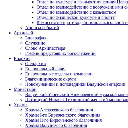
Отдел по культуре и взаимоотношениям Цер
Отдел по взаимодействию с вооруженными с
Отдел по взаимодействию с казачеством
Отдел по физической культуре и спорту
Комиссия по противодействию алкогольной и
Анонсы событий
Архиерей
Биография
Служение
Слово Архипастыря
График предстоящих богослужений
Епархия
О епархии
Епархиальный совет
Епархиальные отделы и комиссии
Благочиннические округа
Новомученики и исповедники Валуйской епархии
Монастыри
Валуйский Успенский Николаевский мужской мона
Пятницкий Николо-Тихвинский женский монастыр
Храмы
Храмы Алексеевского благочиния
Храмы I-го Бирюченского благочиния
Храмы II-го Бирюченского благочиния
Храмы Валуйского благочиния