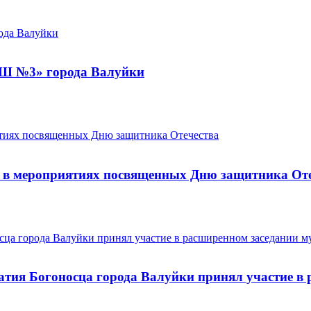
ОШ №3» города Валуйки
 в мероприятиях посвященных Дню защитника От
атия Богоносца города Валуйки принял участие в