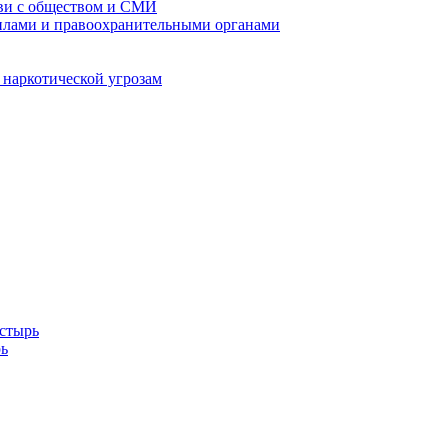
кви с обществом и СМИ
илами и правоохранительными органами
 наркотической угрозам
стырь
ь