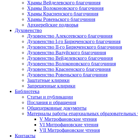
Храмы Вейделевского благочиния
Храмы Волоконовского благочиния
Храмы Красненского благочиния
Храмы Ровеньского благочиния
Архиерейские подворья
Духовенство
Духовенство Алексеевского благочиния
Духовенство I-го Бирюченского благочиния
Духовенство II-го Бирюченского благочиния
Духовенство Валуйского благочиния
Духовенство Вейделевского благочиния
Духовенство Волоконовского благочиния
Духовенство Красненского благочиния
Духовенство Ровеньского благочиния
Заштатные клирики
Запрещенные клирики
Библиотека
Статьи и публикации
Послания и обращения
Общецерковные документы
Материалы работы епархиальных образовательных
V Митрофановские чтения
VI Митрофановские чтения
VII Митрофановские чтения
Контакты