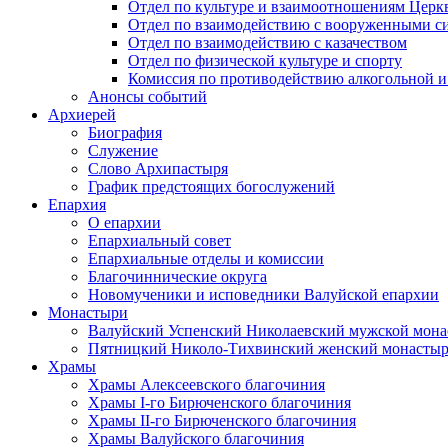
Отдел по культуре и взаимоотношениям Цер
Отдел по взаимодействию с вооруженными с
Отдел по взаимодействию с казачеством
Отдел по физической культуре и спорту
Комиссия по противодействию алкогольной и
Анонсы событий
Архиерей
Биография
Служение
Слово Архипастыря
График предстоящих богослужений
Епархия
О епархии
Епархиальный совет
Епархиальные отделы и комиссии
Благочиннические округа
Новомученики и исповедники Валуйской епархии
Монастыри
Валуйский Успенский Николаевский мужской мона
Пятницкий Николо-Тихвинский женский монастыр
Храмы
Храмы Алексеевского благочиния
Храмы I-го Бирюченского благочиния
Храмы II-го Бирюченского благочиния
Храмы Валуйского благочиния