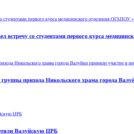
ел встречу со студентами первого курса медицин
 группы прихода Никольского храма города Валу
етили Валуйскую ЦРБ