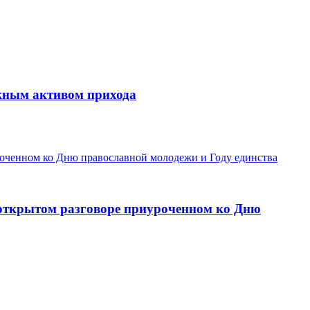
ежным активом прихода
 открытом разговоре приуроченном ко Дню