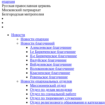
епархия
Русская православная церковь
Московский патриархат
Белгородская митрополия
Новости
Новости епархии
Новости благочиний
Алексеевское благочиние
I-е Бирюченское благочиние
II-е Бирюченское благочиние
Валуйское благочиние
Вейделевское благочиние
Волоконовское благочиние
Красненское благочиние
Ровеньское благочиние
Новости епархиальных отделов
Миссионерский отдел
Отдел по делам молодежи
Отдел по социальной работе
Отдел по тюремному служению
Отдел религиозного образования и катехизац