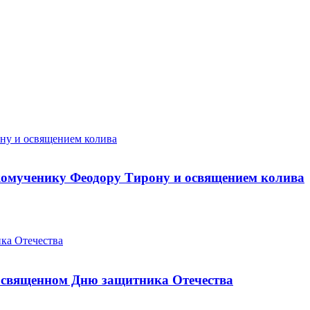
икомученику Феодору Тирону и освящением колива
посвященном Дню защитника Отечества