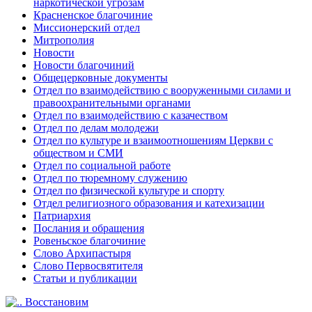
наркотической угрозам
Красненское благочиние
Миссионерский отдел
Митрополия
Новости
Новости благочиний
Общецерковные документы
Отдел по взаимодействию с вооруженными силами и
правоохранительными органами
Отдел по взаимодействию с казачеством
Отдел по делам молодежи
Отдел по культуре и взаимоотношениям Церкви с
обществом и СМИ
Отдел по социальной работе
Отдел по тюремному служению
Отдел по физической культуре и спорту
Отдел религиозного образования и катехизации
Патриархия
Послания и обращения
Ровеньское благочиние
Слово Архипастыря
Слово Первосвятителя
Статьи и публикации
Восстановим