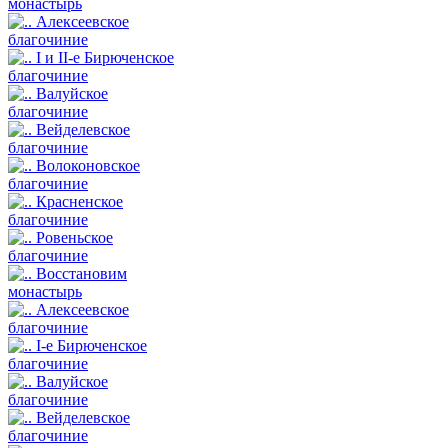
монастырь
Алексеевское
благочиние
I и II-е Бирюченское
благочиние
Валуйское
благочиние
Вейделевское
благочиние
Волоконовское
благочиние
Красненское
благочиние
Ровеньское
благочиние
Восстановим
монастырь
Алексеевское
благочиние
I-е Бирюченское
благочиние
Валуйское
благочиние
Вейделевское
благочиние