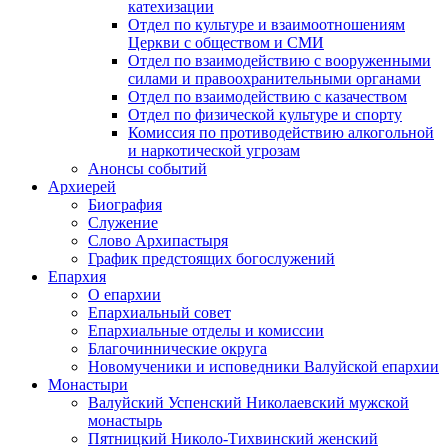
катехизации
Отдел по культуре и взаимоотношениям
Церкви с обществом и СМИ
Отдел по взаимодействию с вооруженными
силами и правоохранительными органами
Отдел по взаимодействию с казачеством
Отдел по физической культуре и спорту
Комиссия по противодействию алкогольной
и наркотической угрозам
Анонсы событий
Архиерей
Биография
Служение
Слово Архипастыря
График предстоящих богослужений
Епархия
О епархии
Епархиальный совет
Епархиальные отделы и комиссии
Благочиннические округа
Новомученики и исповедники Валуйской епархии
Монастыри
Валуйский Успенский Николаевский мужской
монастырь
Пятницкий Николо-Тихвинский женский