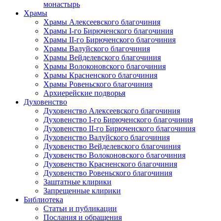
монастырь
Храмы
Храмы Алексеевского благочиния
Храмы I-го Бирюченского благочиния
Храмы II-го Бирюченского благочиния
Храмы Валуйского благочиния
Храмы Вейделевского благочиния
Храмы Волоконовского благочиния
Храмы Красненского благочиния
Храмы Ровеньского благочиния
Архиерейские подворья
Духовенство
Духовенство Алексеевского благочиния
Духовенство I-го Бирюченского благочиния
Духовенство II-го Бирюченского благочиния
Духовенство Валуйского благочиния
Духовенство Вейделевского благочиния
Духовенство Волоконовского благочиния
Духовенство Красненского благочиния
Духовенство Ровеньского благочиния
Заштатные клирики
Запрещенные клирики
Библиотека
Статьи и публикации
Послания и обращения