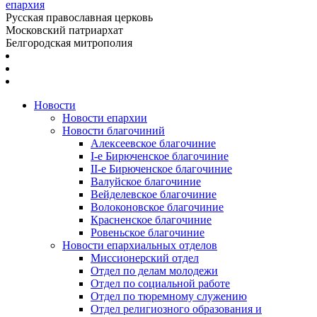
епархия
Русская православная церковь
Московский патриархат
Белгородская митрополия
Новости
Новости епархии
Новости благочиний
Алексеевское благочиние
I-е Бирюченское благочиние
II-е Бирюченское благочиние
Валуйское благочиние
Вейделевское благочиние
Волоконовское благочиние
Красненское благочиние
Ровеньское благочиние
Новости епархиальных отделов
Миссионерский отдел
Отдел по делам молодежи
Отдел по социальной работе
Отдел по тюремному служению
Отдел религиозного образования и