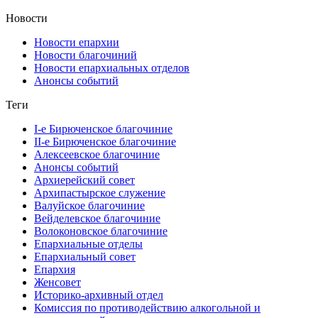
Новости
Новости епархии
Новости благочиний
Новости епархиальных отделов
Анонсы событий
Теги
I-е Бирюченское благочиние
II-е Бирюченское благочиние
Алексеевское благочиние
Анонсы событий
Архиерейский совет
Архипастырское служение
Валуйское благочиние
Вейделевское благочиние
Волоконовское благочиние
Епархиальные отделы
Епархиальный совет
Епархия
Женсовет
Историко-архивный отдел
Комиссия по противодействию алкогольной и