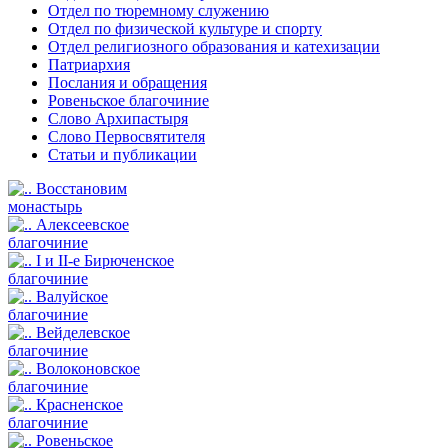
Отдел по тюремному служению
Отдел по физической культуре и спорту
Отдел религиозного образования и катехизации
Патриархия
Послания и обращения
Ровеньское благочиние
Слово Архипастыря
Слово Первосвятителя
Статьи и публикации
Восстановим
монастырь
Алексеевское
благочиние
I и II-е Бирюченское
благочиние
Валуйское
благочиние
Вейделевское
благочиние
Волоконовское
благочиние
Красненское
благочиние
Ровеньское