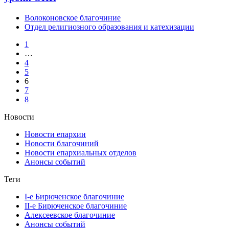
Волоконовское благочиние
Отдел религиозного образования и катехизации
1
…
4
5
6
7
8
Новости
Новости епархии
Новости благочиний
Новости епархиальных отделов
Анонсы событий
Теги
I-е Бирюченское благочиние
II-е Бирюченское благочиние
Алексеевское благочиние
Анонсы событий