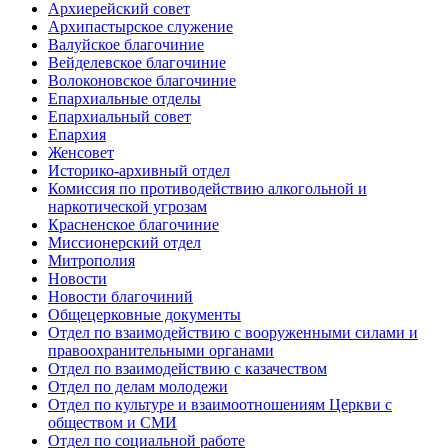
Архиерейский совет
Архипастырское служение
Валуйское благочиние
Вейделевское благочиние
Волоконовское благочиние
Епархиальные отделы
Епархиальный совет
Епархия
Женсовет
Историко-архивный отдел
Комиссия по противодействию алкогольной и
наркотической угрозам
Красненское благочиние
Миссионерский отдел
Митрополия
Новости
Новости благочиний
Общецерковные документы
Отдел по взаимодействию с вооруженными силами и
правоохранительными органами
Отдел по взаимодействию с казачеством
Отдел по делам молодежи
Отдел по культуре и взаимоотношениям Церкви с
обществом и СМИ
Отдел по социальной работе