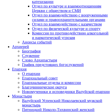
катехизации
Отдел по культуре и взаимоотношениям
Церкви с обществом и СМИ
Отдел по взаимодействию с вооруженными
силами и правоохранительными органами
Отдел по взаимодействию с казачеством
Отдел по физической культуре и спорту
Комиссия по противодействию алкогольной
и наркотической угрозам
Анонсы событий
Архиерей
Биография
Служение
Слово Архипастыря
График предстоящих богослужений
Епархия
О епархии
Епархиальный совет
Епархиальные отделы и комиссии
Благочиннические округа
Новомученики и исповедники Валуйской епархии
Монастыри
Валуйский Успенский Николаевский мужской
монастырь
Пятницкий Николо-Тихвинский женский