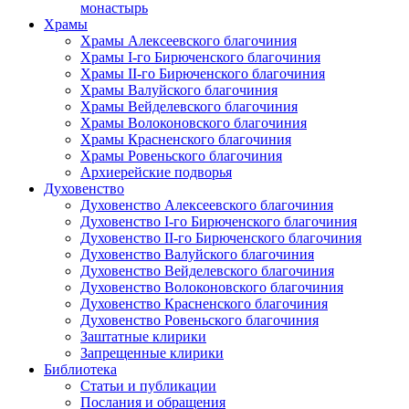
монастырь
Храмы
Храмы Алексеевского благочиния
Храмы I-го Бирюченского благочиния
Храмы II-го Бирюченского благочиния
Храмы Валуйского благочиния
Храмы Вейделевского благочиния
Храмы Волоконовского благочиния
Храмы Красненского благочиния
Храмы Ровеньского благочиния
Архиерейские подворья
Духовенство
Духовенство Алексеевского благочиния
Духовенство I-го Бирюченского благочиния
Духовенство II-го Бирюченского благочиния
Духовенство Валуйского благочиния
Духовенство Вейделевского благочиния
Духовенство Волоконовского благочиния
Духовенство Красненского благочиния
Духовенство Ровеньского благочиния
Заштатные клирики
Запрещенные клирики
Библиотека
Статьи и публикации
Послания и обращения