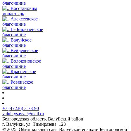
благочиние
Восстановим
монастырь
Алексеевское
благочиние
I-е Бирюченское
благочиние
Валуйское
благочиние
Вейделевское
благочиние
Волоконовское
благочиние
Красненское
благочиние
Ровеньское
благочиние
+7 (47236) 3-78-90
valuikysavva@mail.ru
Белгородская область, Валуйский район,
г. Валуйки, ул. Тимирязева, 123
© 2025. Официальный сайт Валуйской епархии Белгородской