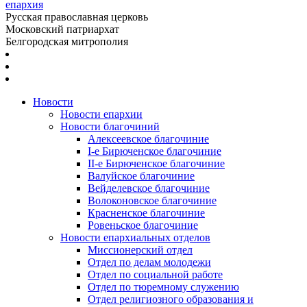
епархия
Русская православная церковь
Московский патриархат
Белгородская митрополия
Новости
Новости епархии
Новости благочиний
Алексеевское благочиние
I-е Бирюченское благочиние
II-е Бирюченское благочиние
Валуйское благочиние
Вейделевское благочиние
Волоконовское благочиние
Красненское благочиние
Ровеньское благочиние
Новости епархиальных отделов
Миссионерский отдел
Отдел по делам молодежи
Отдел по социальной работе
Отдел по тюремному служению
Отдел религиозного образования и