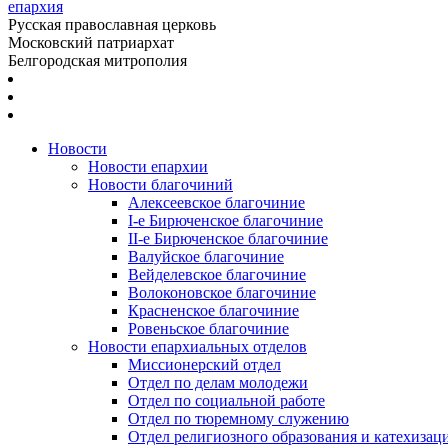
епархия
Русская православная церковь
Московский патриархат
Белгородская митрополия
Новости
Новости епархии
Новости благочиний
Алексеевское благочиние
I-е Бирюченское благочиние
II-е Бирюченское благочиние
Валуйское благочиние
Вейделевское благочиние
Волоконовское благочиние
Красненское благочиние
Ровеньское благочиние
Новости епархиальных отделов
Миссионерский отдел
Отдел по делам молодежи
Отдел по социальной работе
Отдел по тюремному служению
Отдел религиозного образования и катехизац