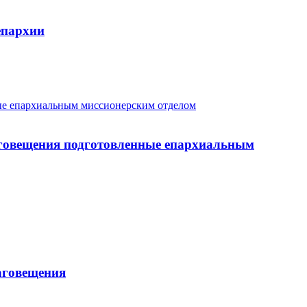
епархии
аговещения подготовленные епархиальным
аговещения