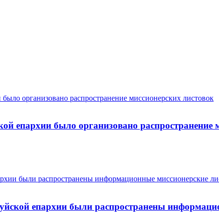
кой епархии было организовано распространение 
алуйской епархии были распространены информаци