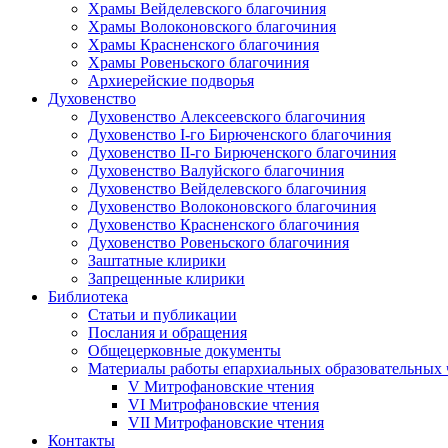
Храмы Вейделевского благочиния
Храмы Волоконовского благочиния
Храмы Красненского благочиния
Храмы Ровеньского благочиния
Архиерейские подворья
Духовенство
Духовенство Алексеевского благочиния
Духовенство I-го Бирюченского благочиния
Духовенство II-го Бирюченского благочиния
Духовенство Валуйского благочиния
Духовенство Вейделевского благочиния
Духовенство Волоконовского благочиния
Духовенство Красненского благочиния
Духовенство Ровеньского благочиния
Заштатные клирики
Запрещенные клирики
Библиотека
Статьи и публикации
Послания и обращения
Общецерковные документы
Материалы работы епархиальных образовательных
V Митрофановские чтения
VI Митрофановские чтения
VII Митрофановские чтения
Контакты