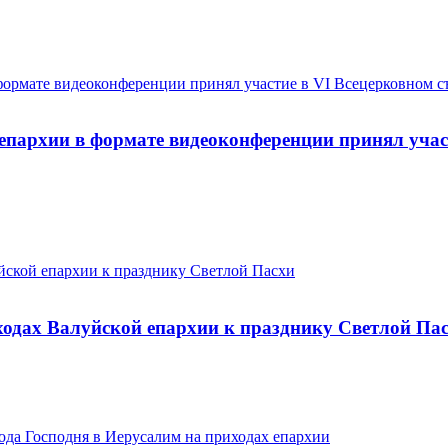
 епархии в формате видеоконфер­енции принял уча
ходах Валуйской епархии к празднику Светлой Па