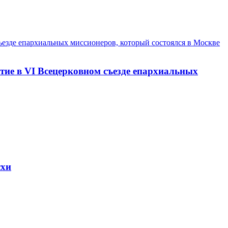
стие в VI Всецерковном съезде епархиальных
схи