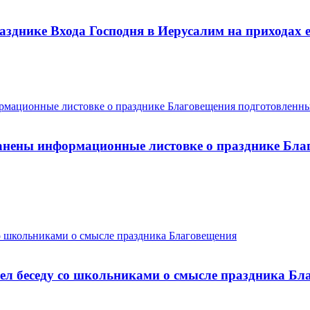
зднике Входа Господня в Иерусалим на приходах 
анены информационные листовке о празднике Бл
ел беседу со школьниками о смысле праздника Бл