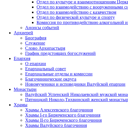
Отдел по культуре и взаимоотношениям Цер
Отдел по взаимодействию с вооруженными с
Отдел по взаимодействию с казачеством
Отдел по физической культуре и спорту
Комиссия по противодействию алкогольной и
Анонсы событий
Архиерей
Биография
Служение
Слово Архипастыря
График предстоящих богослужений
Епархия
О епархии
Епархиальный совет
Епархиальные отделы и комиссии
Благочиннические округа
Новомученики и исповедники Валуйской епархии
Монастыри
Валуйский Успенский Николаевский мужской мона
Пятницкий Николо-Тихвинский женский монастыр
Храмы
Храмы Алексеевского благочиния
Храмы I-го Бирюченского благочиния
Храмы II-го Бирюченского благочиния
Храмы Валуйского благочиния