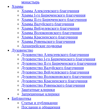
монастырь
Храмы
Храмы Алексеевского благочиния
Храмы I-го Бирюченского благочиния
Храмы II-го Бирюченского благочиния
Храмы Валуйского благочиния
Храмы Вейделевского благочиния
Храмы Волоконовского благочиния
Храмы Красненского благочиния
Храмы Ровеньского благочиния
Архиерейские подворья
Духовенство
Духовенство Алексеевского благочиния
Духовенство I-го Бирюченского благочиния
Духовенство II-го Бирюченского благочиния
Духовенство Валуйского благочиния
Духовенство Вейделевского благочиния
Духовенство Волоконовского благочиния
Духовенство Красненского благочиния
Духовенство Ровеньского благочиния
Заштатные клирики
Запрещенные клирики
Библиотека
Статьи и публикации
Послания и обращения