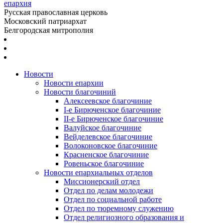
епархия
Русская православная церковь
Московский патриархат
Белгородская митрополия
Новости
Новости епархии
Новости благочиний
Алексеевское благочиние
I-е Бирюченское благочиние
II-е Бирюченское благочиние
Валуйское благочиние
Вейделевское благочиние
Волоконовское благочиние
Красненское благочиние
Ровеньское благочиние
Новости епархиальных отделов
Миссионерский отдел
Отдел по делам молодежи
Отдел по социальной работе
Отдел по тюремному служению
Отдел религиозного образования и