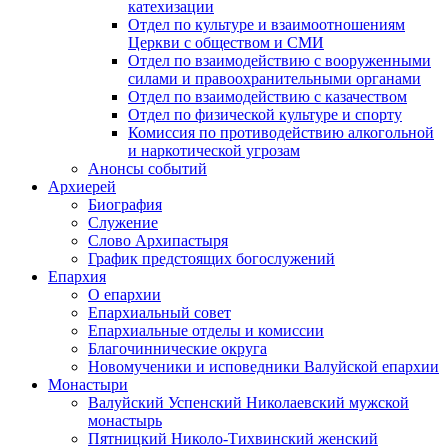
катехизации
Отдел по культуре и взаимоотношениям
Церкви с обществом и СМИ
Отдел по взаимодействию с вооруженными
силами и правоохранительными органами
Отдел по взаимодействию с казачеством
Отдел по физической культуре и спорту
Комиссия по противодействию алкогольной
и наркотической угрозам
Анонсы событий
Архиерей
Биография
Служение
Слово Архипастыря
График предстоящих богослужений
Епархия
О епархии
Епархиальный совет
Епархиальные отделы и комиссии
Благочиннические округа
Новомученики и исповедники Валуйской епархии
Монастыри
Валуйский Успенский Николаевский мужской
монастырь
Пятницкий Николо-Тихвинский женский