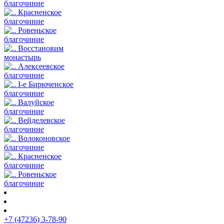
благочиние
Красненское
благочиние
Ровеньское
благочиние
Восстановим
монастырь
Алексеевское
благочиние
I-е Бирюченское
благочиние
Валуйское
благочиние
Вейделевское
благочиние
Волоконовское
благочиние
Красненское
благочиние
Ровеньское
благочиние
+7 (47236) 3-78-90