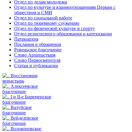
Отдел по делам молодежи
Отдел по культуре и взаимоотношениям Церкви с
обществом и СМИ
Отдел по социальной работе
Отдел по тюремному служению
Отдел по физической культуре и спорту
Отдел религиозного образования и катехизации
Патриархия
Послания и обращения
Ровеньское благочиние
Слово Архипастыря
Слово Первосвятителя
Статьи и публикации
Восстановим
монастырь
Алексеевское
благочиние
I и II-е Бирюченское
благочиние
Валуйское
благочиние
Вейделевское
благочиние
Волоконовское