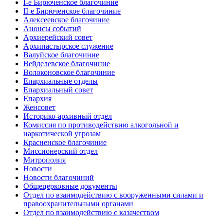
I-е Бирюченское благочиние
II-е Бирюченское благочиние
Алексеевское благочиние
Анонсы событий
Архиерейский совет
Архипастырское служение
Валуйское благочиние
Вейделевское благочиние
Волоконовское благочиние
Епархиальные отделы
Епархиальный совет
Епархия
Женсовет
Историко-архивный отдел
Комиссия по противодействию алкогольной и
наркотической угрозам
Красненское благочиние
Миссионерский отдел
Митрополия
Новости
Новости благочиний
Общецерковные документы
Отдел по взаимодействию с вооруженными силами и
правоохранительными органами
Отдел по взаимодействию с казачеством