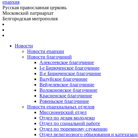
епархия
Русская православная церковь
Московский патриархат
Белгородская митрополия
Новости
Новости епархии
Новости благочиний
Алексеевское благочиние
I-е Бирюченское благочиние
II-е Бирюченское благочиние
Валуйское благочиние
Вейделевское благочиние
Волоконовское благочиние
Красненское благочиние
Ровеньское благочиние
Новости епархиальных отделов
Миссионерский отдел
Отдел по делам молодежи
Отдел по социальной работе
Отдел по тюремному служению
Отдел религиозного образования и катехизац