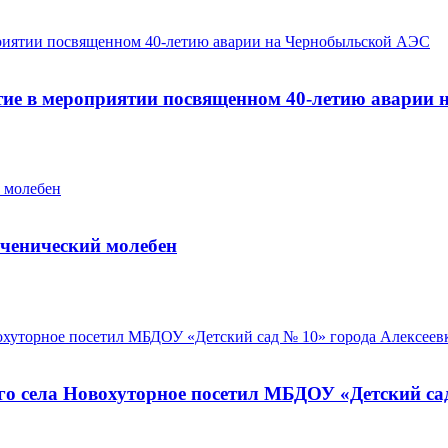
тие в мероприятии посвященном 40-летию аварии
ученический молебен
го села Новохуторное посетил МБДОУ «Детский са