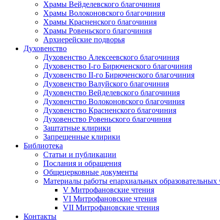
Храмы Вейделевского благочиния
Храмы Волоконовского благочиния
Храмы Красненского благочиния
Храмы Ровеньского благочиния
Архиерейские подворья
Духовенство
Духовенство Алексеевского благочиния
Духовенство I-го Бирюченского благочиния
Духовенство II-го Бирюченского благочиния
Духовенство Валуйского благочиния
Духовенство Вейделевского благочиния
Духовенство Волоконовского благочиния
Духовенство Красненского благочиния
Духовенство Ровеньского благочиния
Заштатные клирики
Запрещенные клирики
Библиотека
Статьи и публикации
Послания и обращения
Общецерковные документы
Материалы работы епархиальных образовательных
V Митрофановские чтения
VI Митрофановские чтения
VII Митрофановские чтения
Контакты