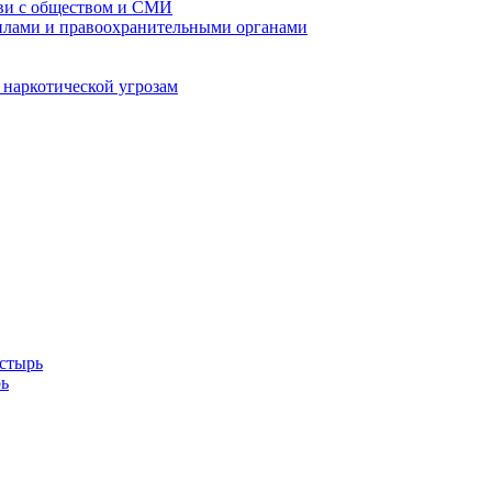
кви с обществом и СМИ
илами и правоохранительными органами
 наркотической угрозам
стырь
ь