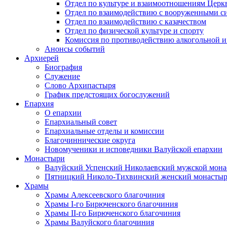
Отдел по культуре и взаимоотношениям Цер
Отдел по взаимодействию с вооруженными с
Отдел по взаимодействию с казачеством
Отдел по физической культуре и спорту
Комиссия по противодействию алкогольной и
Анонсы событий
Архиерей
Биография
Служение
Слово Архипастыря
График предстоящих богослужений
Епархия
О епархии
Епархиальный совет
Епархиальные отделы и комиссии
Благочиннические округа
Новомученики и исповедники Валуйской епархии
Монастыри
Валуйский Успенский Николаевский мужской мона
Пятницкий Николо-Тихвинский женский монастыр
Храмы
Храмы Алексеевского благочиния
Храмы I-го Бирюченского благочиния
Храмы II-го Бирюченского благочиния
Храмы Валуйского благочиния