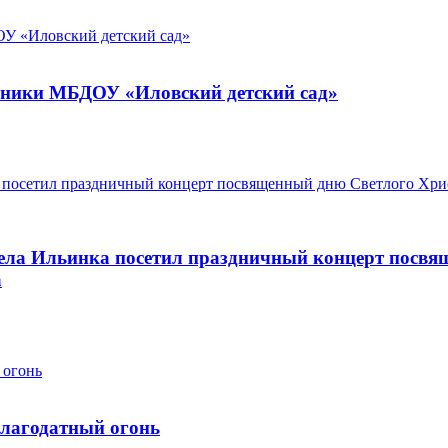
нники МБДОУ «Иловский детский сад»
села Ильинка посетил праздничный концерт посвя
а
Благодатный огонь