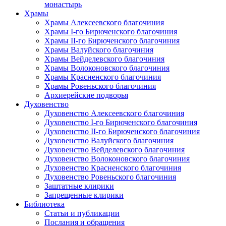
монастырь
Храмы
Храмы Алексеевского благочиния
Храмы I-го Бирюченского благочиния
Храмы II-го Бирюченского благочиния
Храмы Валуйского благочиния
Храмы Вейделевского благочиния
Храмы Волоконовского благочиния
Храмы Красненского благочиния
Храмы Ровеньского благочиния
Архиерейские подворья
Духовенство
Духовенство Алексеевского благочиния
Духовенство I-го Бирюченского благочиния
Духовенство II-го Бирюченского благочиния
Духовенство Валуйского благочиния
Духовенство Вейделевского благочиния
Духовенство Волоконовского благочиния
Духовенство Красненского благочиния
Духовенство Ровеньского благочиния
Заштатные клирики
Запрещенные клирики
Библиотека
Статьи и публикации
Послания и обращения