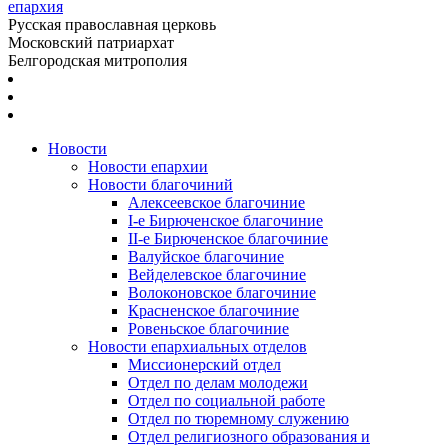
епархия
Русская православная церковь
Московский патриархат
Белгородская митрополия
Новости
Новости епархии
Новости благочиний
Алексеевское благочиние
I-е Бирюченское благочиние
II-е Бирюченское благочиние
Валуйское благочиние
Вейделевское благочиние
Волоконовское благочиние
Красненское благочиние
Ровеньское благочиние
Новости епархиальных отделов
Миссионерский отдел
Отдел по делам молодежи
Отдел по социальной работе
Отдел по тюремному служению
Отдел религиозного образования и