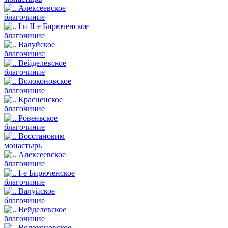
Алексеевское
благочиние
I и II-е Бирюченское
благочиние
Валуйское
благочиние
Вейделевское
благочиние
Волоконовское
благочиние
Красненское
благочиние
Ровеньское
благочиние
Восстановим
монастырь
Алексеевское
благочиние
I-е Бирюченское
благочиние
Валуйское
благочиние
Вейделевское
благочиние
Волоконовское