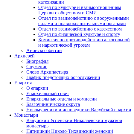
катехизации
Отдел по культуре и взаимоотношениям
Церкви с обществом и СМИ
Отдел по взаимодействию с вооруженными
силами и правоохранительными органами
Отдел по взаимодействию с казачеством
Отдел по физической культуре и спорту
Комиссия по противодействию алкогольной
и наркотической угрозам
Анонсы событий
Архиерей
Биография
Служение
Слово Архипастыря
График предстоящих богослужений
Епархия
О епархии
Епархиальный совет
Епархиальные отделы и комиссии
Благочиннические округа
Новомученики и исповедники Валуйской епархии
Монастыри
Валуйский Успенский Николаевский мужской
монастырь
Пятницкий Николо-Тихвинский женский