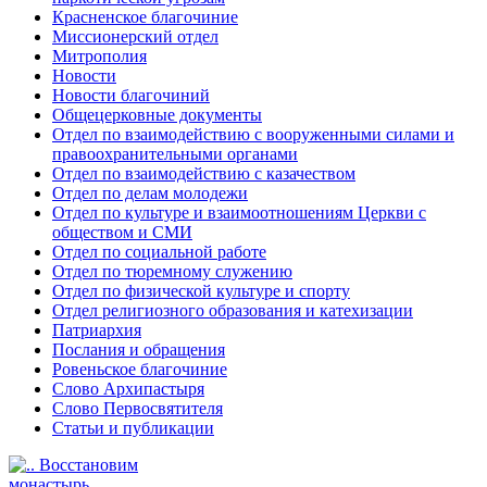
Красненское благочиние
Миссионерский отдел
Митрополия
Новости
Новости благочиний
Общецерковные документы
Отдел по взаимодействию с вооруженными силами и
правоохранительными органами
Отдел по взаимодействию с казачеством
Отдел по делам молодежи
Отдел по культуре и взаимоотношениям Церкви с
обществом и СМИ
Отдел по социальной работе
Отдел по тюремному служению
Отдел по физической культуре и спорту
Отдел религиозного образования и катехизации
Патриархия
Послания и обращения
Ровеньское благочиние
Слово Архипастыря
Слово Первосвятителя
Статьи и публикации
Восстановим
монастырь