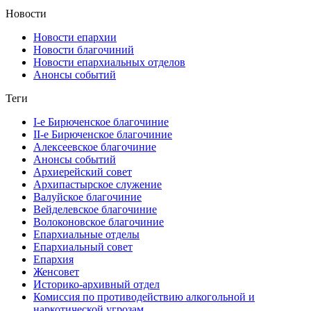
Новости
Новости епархии
Новости благочиний
Новости епархиальных отделов
Анонсы событий
Теги
I-е Бирюченское благочиние
II-е Бирюченское благочиние
Алексеевское благочиние
Анонсы событий
Архиерейский совет
Архипастырское служение
Валуйское благочиние
Вейделевское благочиние
Волоконовское благочиние
Епархиальные отделы
Епархиальный совет
Епархия
Женсовет
Историко-архивный отдел
Комиссия по противодействию алкогольной и
наркотической угрозам