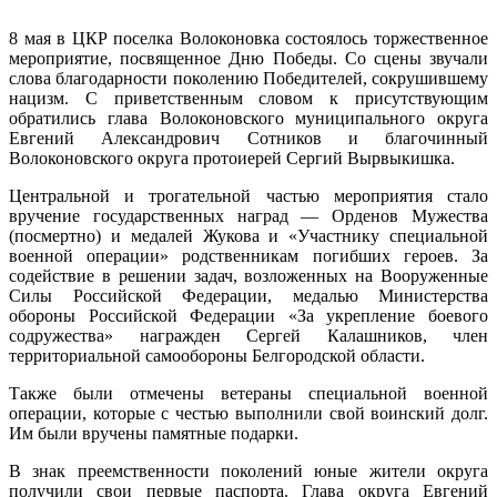
8 мая в ЦКР поселка Волоконовка состоялось торжественное
мероприятие, посвященное Дню Победы. Со сцены звучали
слова благодарности поколению Победителей, сокрушившему
нацизм. С приветственным словом к присутствующим
обратились глава Волоконовского муниципального округа
Евгений Александрович Сотников и благочинный
Волоконовского округа протоиерей Сергий Вырвыкишка.
Центральной и трогательной частью мероприятия стало
вручение государственных наград — Орденов Мужества
(посмертно) и медалей Жукова и «Участнику специальной
военной операции» родственникам погибших героев. За
содействие в решении задач, возложенных на Вооруженные
Силы Российской Федерации, медалью Министерства
обороны Российской Федерации «За укрепление боевого
содружества» награжден Сергей Калашников, член
территориальной самообороны Белгородской области.
Также были отмечены ветераны специальной военной
операции, которые с честью выполнили свой воинский долг.
Им были вручены памятные подарки.
В знак преемственности поколений юные жители округа
получили свои первые паспорта. Глава округа Евгений