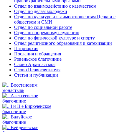
правоохранительными органами
Отдел по взаимодействию с казачеством
Отдел по делам молодежи
Отдел по культуре и взаимоотношениям Церкви с
обществом и СМИ
Отдел по социальной работе
Отдел по тюремному служению
Отдел по физической культуре и спорту
Отдел религиозного образования и катехизации
Патриархия
Послания и обращения
Ровеньское благочиние
Слово Архипастыря
Слово Первосвятителя
Статьи и публикации
Восстановим
монастырь
Алексеевское
благочиние
I и II-е Бирюченское
благочиние
Валуйское
благочиние
Вейделевское