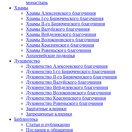
монастырь
Храмы
Храмы Алексеевского благочиния
Храмы I-го Бирюченского благочиния
Храмы II-го Бирюченского благочиния
Храмы Валуйского благочиния
Храмы Вейделевского благочиния
Храмы Волоконовского благочиния
Храмы Красненского благочиния
Храмы Ровеньского благочиния
Архиерейские подворья
Духовенство
Духовенство Алексеевского благочиния
Духовенство I-го Бирюченского благочиния
Духовенство II-го Бирюченского благочиния
Духовенство Валуйского благочиния
Духовенство Вейделевского благочиния
Духовенство Волоконовского благочиния
Духовенство Красненского благочиния
Духовенство Ровеньского благочиния
Заштатные клирики
Запрещенные клирики
Библиотека
Статьи и публикации
Послания и обращения