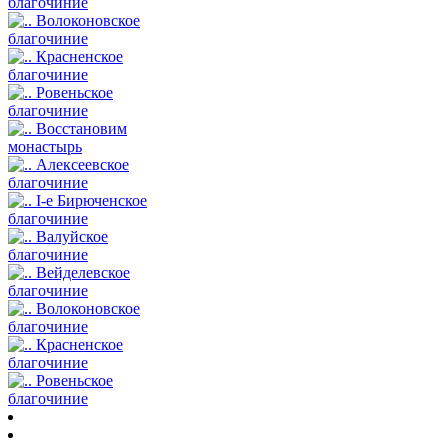
благочиние
Волоконовское
благочиние
Красненское
благочиние
Ровеньское
благочиние
Восстановим
монастырь
Алексеевское
благочиние
I-е Бирюченское
благочиние
Валуйское
благочиние
Вейделевское
благочиние
Волоконовское
благочиние
Красненское
благочиние
Ровеньское
благочиние