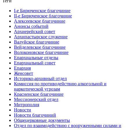
Теги
I-е Бирюченское благочиние
II-е Бирюченское благочиние
Алексеевское благочиние
Анонсы событий
Архиерейский совет
Архипастырское служение
Валуйское благочиние
Вейделевское благочиние
Волоконовское благочиние
Епархиальные отделы
Епархиальный совет
Епархия
Женсовет
Историко-архивный отдел
Комиссия по противодействию алкогольной и
наркотической угрозам
Красненское благочиние
Миссионерский отдел
Митрополия
Новости
Новости благочиний
Общецерковные документы
Отдел по взаимодействию с вооруженными силами и