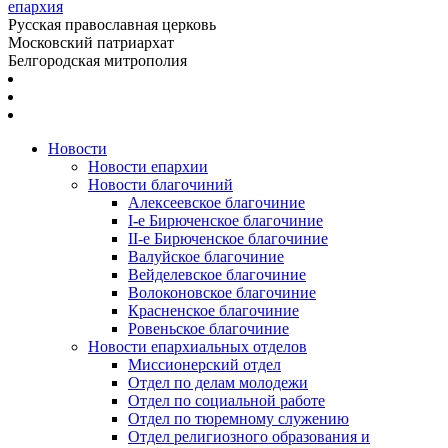
епархия
Русская православная церковь
Московский патриархат
Белгородская митрополия
Новости
Новости епархии
Новости благочиний
Алексеевское благочиние
I-е Бирюченское благочиние
II-е Бирюченское благочиние
Валуйское благочиние
Вейделевское благочиние
Волоконовское благочиние
Красненское благочиние
Ровеньское благочиние
Новости епархиальных отделов
Миссионерский отдел
Отдел по делам молодежи
Отдел по социальной работе
Отдел по тюремному служению
Отдел религиозного образования и