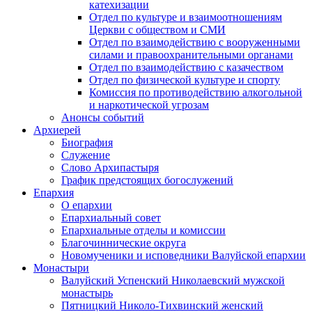
катехизации
Отдел по культуре и взаимоотношениям
Церкви с обществом и СМИ
Отдел по взаимодействию с вооруженными
силами и правоохранительными органами
Отдел по взаимодействию с казачеством
Отдел по физической культуре и спорту
Комиссия по противодействию алкогольной
и наркотической угрозам
Анонсы событий
Архиерей
Биография
Служение
Слово Архипастыря
График предстоящих богослужений
Епархия
О епархии
Епархиальный совет
Епархиальные отделы и комиссии
Благочиннические округа
Новомученики и исповедники Валуйской епархии
Монастыри
Валуйский Успенский Николаевский мужской
монастырь
Пятницкий Николо-Тихвинский женский