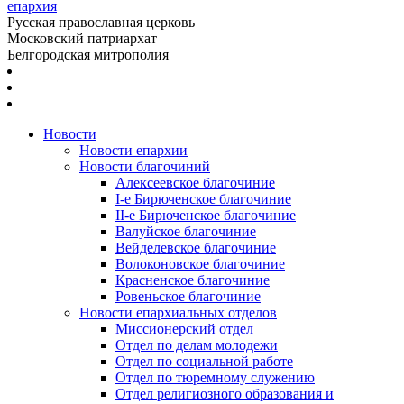
епархия
Русская православная церковь
Московский патриархат
Белгородская митрополия
Новости
Новости епархии
Новости благочиний
Алексеевское благочиние
I-е Бирюченское благочиние
II-е Бирюченское благочиние
Валуйское благочиние
Вейделевское благочиние
Волоконовское благочиние
Красненское благочиние
Ровеньское благочиние
Новости епархиальных отделов
Миссионерский отдел
Отдел по делам молодежи
Отдел по социальной работе
Отдел по тюремному служению
Отдел религиозного образования и