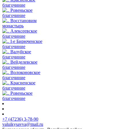
благочиние
Ровеньское
благочиние
Восстановим
монастырь
Алексеевское
благочиние
I-е Бирюченское
благочиние
Валуйское
благочиние
Вейделевское
благочиние
Волоконовское
благочиние
Красненское
благочиние
Ровеньское
благочиние
+7 (47236) 3-78-90
valuikysavva@mail.ru