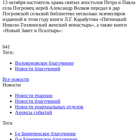
13 октября настоятель храма святых апостолов Петра и Павла
села Погромец иерей Александр Волков передал в дар
Погромской сельской библиотеке несколько экземпляров
изданной в этом году книги Л.Г. Карабутова «Пятницкий
Николо-Тихвинский женский монастырь», а также книги
«Новый Завет и Псалтырь».
641
Теги:
Волоконовское благочиние
Новости благочиний
Все новости
Новости
Новости епархии
Новости благочиний
Новости епархиальных отделов
Анонсы событий
Теги
I-е Бирюченское благочиние
II-е Бирюченское благочиние