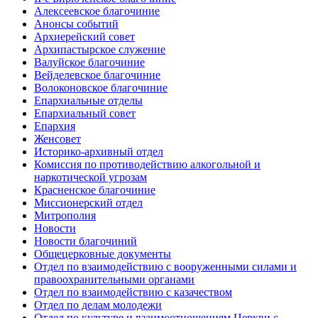
Алексеевское благочиние
Анонсы событий
Архиерейский совет
Архипастырское служение
Валуйское благочиние
Вейделевское благочиние
Волоконовское благочиние
Епархиальные отделы
Епархиальный совет
Епархия
Женсовет
Историко-архивный отдел
Комиссия по противодействию алкогольной и
наркотической угрозам
Красненское благочиние
Миссионерский отдел
Митрополия
Новости
Новости благочиний
Общецерковные документы
Отдел по взаимодействию с вооруженными силами и
правоохранительными органами
Отдел по взаимодействию с казачеством
Отдел по делам молодежи
Отдел по культуре и взаимоотношениям Церкви с