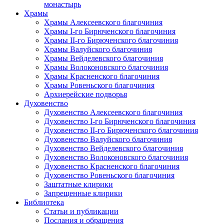
монастырь
Храмы
Храмы Алексеевского благочиния
Храмы I-го Бирюченского благочиния
Храмы II-го Бирюченского благочиния
Храмы Валуйского благочиния
Храмы Вейделевского благочиния
Храмы Волоконовского благочиния
Храмы Красненского благочиния
Храмы Ровеньского благочиния
Архиерейские подворья
Духовенство
Духовенство Алексеевского благочиния
Духовенство I-го Бирюченского благочиния
Духовенство II-го Бирюченского благочиния
Духовенство Валуйского благочиния
Духовенство Вейделевского благочиния
Духовенство Волоконовского благочиния
Духовенство Красненского благочиния
Духовенство Ровеньского благочиния
Заштатные клирики
Запрещенные клирики
Библиотека
Статьи и публикации
Послания и обращения