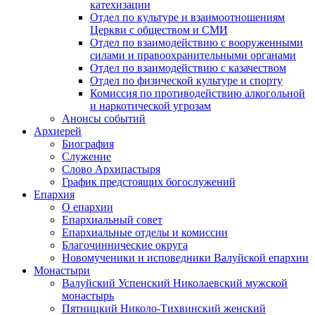
катехизации
Отдел по культуре и взаимоотношениям
Церкви с обществом и СМИ
Отдел по взаимодействию с вооруженными
силами и правоохранительными органами
Отдел по взаимодействию с казачеством
Отдел по физической культуре и спорту
Комиссия по противодействию алкогольной
и наркотической угрозам
Анонсы событий
Архиерей
Биография
Служение
Слово Архипастыря
График предстоящих богослужений
Епархия
О епархии
Епархиальный совет
Епархиальные отделы и комиссии
Благочиннические округа
Новомученики и исповедники Валуйской епархии
Монастыри
Валуйский Успенский Николаевский мужской
монастырь
Пятницкий Николо-Тихвинский женский