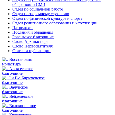
обществом и СМИ
Отдел по социальной работе
Отдел по тюремному служению
Отдел по физической культуре и спорту
Отдел религиозного образования и катехизации
Патриархия
Послания и обращения
Ровеньское благочиние
Слово Архипастыря
Слово Первосвятителя
Статьи и публикации
Восстановим
монастырь
Алексеевское
благочиние
I и II-е Бирюченское
благочиние
Валуйское
благочиние
Вейделевское
благочиние
Волоконовское
благочиние
Красненское