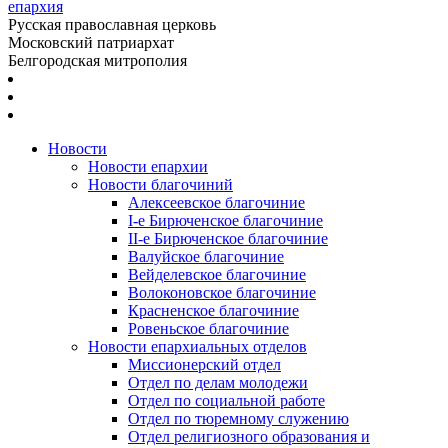
епархия
Русская православная церковь
Московский патриархат
Белгородская митрополия
Новости
Новости епархии
Новости благочиний
Алексеевское благочиние
I-е Бирюченское благочиние
II-е Бирюченское благочиние
Валуйское благочиние
Вейделевское благочиние
Волоконовское благочиние
Красненское благочиние
Ровеньское благочиние
Новости епархиальных отделов
Миссионерский отдел
Отдел по делам молодежи
Отдел по социальной работе
Отдел по тюремному служению
Отдел религиозного образования и