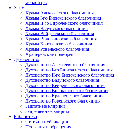
монастырь
Храмы
Храмы Алексеевского благочиния
Храмы I-го Бирюченского благочиния
Храмы II-го Бирюченского благочиния
Храмы Валуйского благочиния
Храмы Вейделевского благочиния
Храмы Волоконовского благочиния
Храмы Красненского благочиния
Храмы Ровеньского благочиния
Архиерейские подворья
Духовенство
Духовенство Алексеевского благочиния
Духовенство I-го Бирюченского благочиния
Духовенство II-го Бирюченского благочиния
Духовенство Валуйского благочиния
Духовенство Вейделевского благочиния
Духовенство Волоконовского благочиния
Духовенство Красненского благочиния
Духовенство Ровеньского благочиния
Заштатные клирики
Запрещенные клирики
Библиотека
Статьи и публикации
Послания и обращения