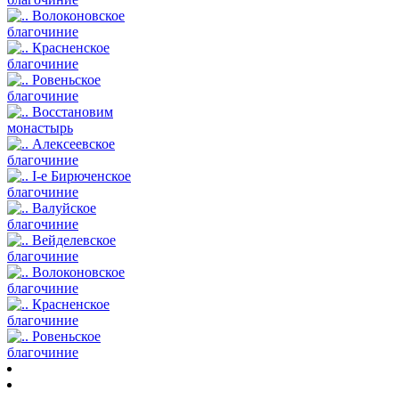
Волоконовское
благочиние
Красненское
благочиние
Ровеньское
благочиние
Восстановим
монастырь
Алексеевское
благочиние
I-е Бирюченское
благочиние
Валуйское
благочиние
Вейделевское
благочиние
Волоконовское
благочиние
Красненское
благочиние
Ровеньское
благочиние