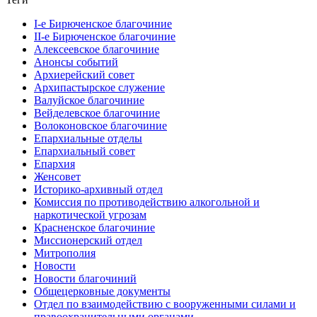
I-е Бирюченское благочиние
II-е Бирюченское благочиние
Алексеевское благочиние
Анонсы событий
Архиерейский совет
Архипастырское служение
Валуйское благочиние
Вейделевское благочиние
Волоконовское благочиние
Епархиальные отделы
Епархиальный совет
Епархия
Женсовет
Историко-архивный отдел
Комиссия по противодействию алкогольной и
наркотической угрозам
Красненское благочиние
Миссионерский отдел
Митрополия
Новости
Новости благочиний
Общецерковные документы
Отдел по взаимодействию с вооруженными силами и
правоохранительными органами