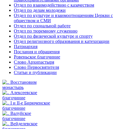
Отдел по взаимодействию с казачеством
Отдел по делам молодежи
Отдел по культуре и взаимоотношениям Церкви с
обществом и СМИ
Отдел по социальной работе
Отдел по тюремному служению
Отдел по физической культуре и спорту
Отдел религиозного образования и катехизации
Патриархия
Послания и обращения
Ровеньское благочиние
Слово Архипастыря
Слово Первосвятителя
Статьи и публикации
Восстановим
монастырь
Алексеевское
благочиние
I и II-е Бирюченское
благочиние
Валуйское
благочиние
Вейделевское
благочиние