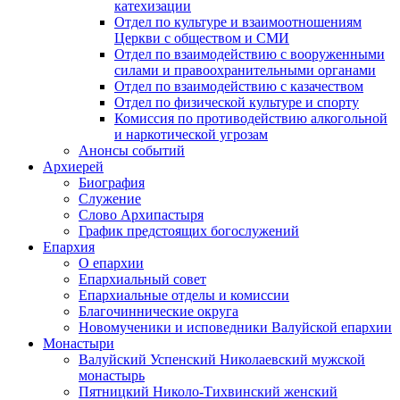
катехизации
Отдел по культуре и взаимоотношениям
Церкви с обществом и СМИ
Отдел по взаимодействию с вооруженными
силами и правоохранительными органами
Отдел по взаимодействию с казачеством
Отдел по физической культуре и спорту
Комиссия по противодействию алкогольной
и наркотической угрозам
Анонсы событий
Архиерей
Биография
Служение
Слово Архипастыря
График предстоящих богослужений
Епархия
О епархии
Епархиальный совет
Епархиальные отделы и комиссии
Благочиннические округа
Новомученики и исповедники Валуйской епархии
Монастыри
Валуйский Успенский Николаевский мужской
монастырь
Пятницкий Николо-Тихвинский женский