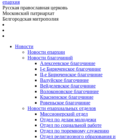
епархия
Русская православная церковь
Московский патриархат
Белгородская митрополия
Новости
Новости епархии
Новости благочиний
Алексеевское благочиние
I-е Бирюченское благочиние
II-е Бирюченское благочиние
Валуйское благочиние
Вейделевское благочиние
Волоконовское благочиние
Красненское благочиние
Ровеньское благочиние
Новости епархиальных отделов
Миссионерский отдел
Отдел по делам молодежи
Отдел по социальной работе
Отдел по тюремному служению
Отдел религиозного образования и