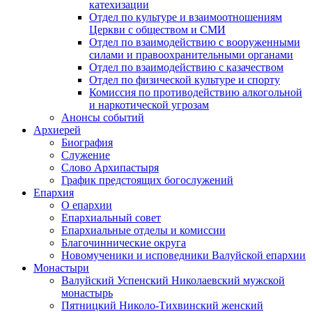
катехизации
Отдел по культуре и взаимоотношениям
Церкви с обществом и СМИ
Отдел по взаимодействию с вооруженными
силами и правоохранительными органами
Отдел по взаимодействию с казачеством
Отдел по физической культуре и спорту
Комиссия по противодействию алкогольной
и наркотической угрозам
Анонсы событий
Архиерей
Биография
Служение
Слово Архипастыря
График предстоящих богослужений
Епархия
О епархии
Епархиальный совет
Епархиальные отделы и комиссии
Благочиннические округа
Новомученики и исповедники Валуйской епархии
Монастыри
Валуйский Успенский Николаевский мужской
монастырь
Пятницкий Николо-Тихвинский женский