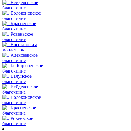
Вейделевское
благочиние
Волоконовское
благочиние
Красненское
благочиние
Ровеньское
благочиние
Восстановим
монастырь
Алексеевское
благочиние
I-е Бирюченское
благочиние
Валуйское
благочиние
Вейделевское
благочиние
Волоконовское
благочиние
Красненское
благочиние
Ровеньское
благочиние