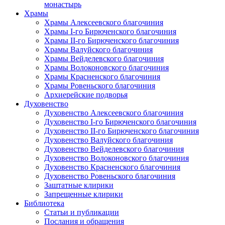
монастырь
Храмы
Храмы Алексеевского благочиния
Храмы I-го Бирюченского благочиния
Храмы II-го Бирюченского благочиния
Храмы Валуйского благочиния
Храмы Вейделевского благочиния
Храмы Волоконовского благочиния
Храмы Красненского благочиния
Храмы Ровеньского благочиния
Архиерейские подворья
Духовенство
Духовенство Алексеевского благочиния
Духовенство I-го Бирюченского благочиния
Духовенство II-го Бирюченского благочиния
Духовенство Валуйского благочиния
Духовенство Вейделевского благочиния
Духовенство Волоконовского благочиния
Духовенство Красненского благочиния
Духовенство Ровеньского благочиния
Заштатные клирики
Запрещенные клирики
Библиотека
Статьи и публикации
Послания и обращения