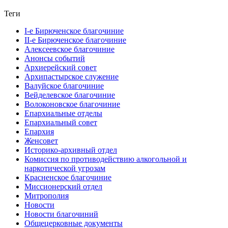
Теги
I-е Бирюченское благочиние
II-е Бирюченское благочиние
Алексеевское благочиние
Анонсы событий
Архиерейский совет
Архипастырское служение
Валуйское благочиние
Вейделевское благочиние
Волоконовское благочиние
Епархиальные отделы
Епархиальный совет
Епархия
Женсовет
Историко-архивный отдел
Комиссия по противодействию алкогольной и
наркотической угрозам
Красненское благочиние
Миссионерский отдел
Митрополия
Новости
Новости благочиний
Общецерковные документы