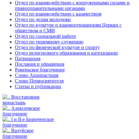
Отдел по взаимодействию с вооруженными силами и
правоохранительными органами
Отдел по взаимодействию с казачеством
Отдел по делам молодежи
Отдел по культуре и взаимоотношениям Церкви с
обществом и СМИ
Отдел по социальной работе
Отдел по тюремному служению
Отдел по физической культуре и спорту
Отдел религиозного образования и катехизации
Патриархия
Послания и обращения
Ровеньское благочиние
Слово Архипастыря
Слово Первосвятителя
Статьи и публикации
Восстановим
монастырь
Алексеевское
благочиние
I и II-е Бирюченское
благочиние
Валуйское
благочиние