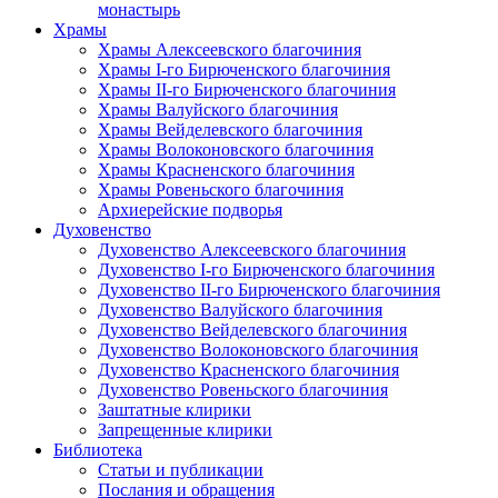
монастырь
Храмы
Храмы Алексеевского благочиния
Храмы I-го Бирюченского благочиния
Храмы II-го Бирюченского благочиния
Храмы Валуйского благочиния
Храмы Вейделевского благочиния
Храмы Волоконовского благочиния
Храмы Красненского благочиния
Храмы Ровеньского благочиния
Архиерейские подворья
Духовенство
Духовенство Алексеевского благочиния
Духовенство I-го Бирюченского благочиния
Духовенство II-го Бирюченского благочиния
Духовенство Валуйского благочиния
Духовенство Вейделевского благочиния
Духовенство Волоконовского благочиния
Духовенство Красненского благочиния
Духовенство Ровеньского благочиния
Заштатные клирики
Запрещенные клирики
Библиотека
Статьи и публикации
Послания и обращения