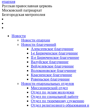
епархия
Русская православная церковь
Московский патриархат
Белгородская митрополия
Новости
Новости епархии
Новости благочиний
Алексеевское благочиние
I-е Бирюченское благочиние
II-е Бирюченское благочиние
Валуйское благочиние
Вейделевское благочиние
Волоконовское благочиние
Красненское благочиние
Ровеньское благочиние
Новости епархиальных отделов
Миссионерский отдел
Отдел по делам молодежи
Отдел по социальной работе
Отдел по тюремному служению
Отдел религиозного образования и