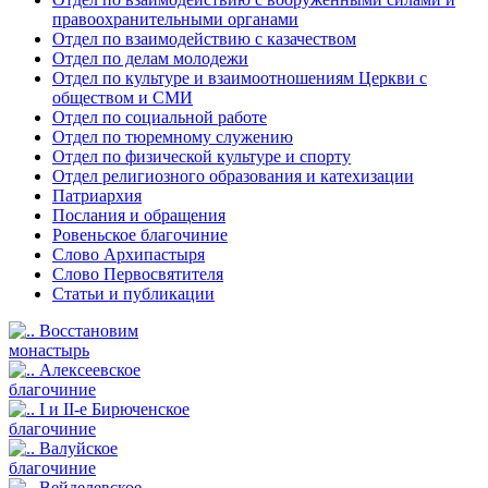
правоохранительными органами
Отдел по взаимодействию с казачеством
Отдел по делам молодежи
Отдел по культуре и взаимоотношениям Церкви с
обществом и СМИ
Отдел по социальной работе
Отдел по тюремному служению
Отдел по физической культуре и спорту
Отдел религиозного образования и катехизации
Патриархия
Послания и обращения
Ровеньское благочиние
Слово Архипастыря
Слово Первосвятителя
Статьи и публикации
Восстановим
монастырь
Алексеевское
благочиние
I и II-е Бирюченское
благочиние
Валуйское
благочиние
Вейделевское