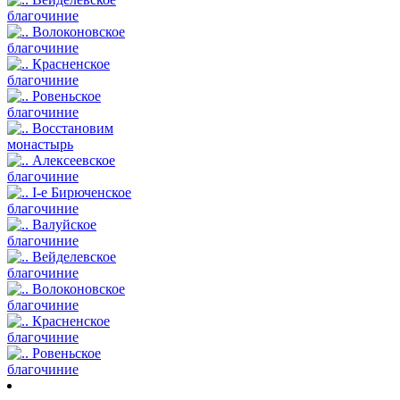
благочиние
Волоконовское
благочиние
Красненское
благочиние
Ровеньское
благочиние
Восстановим
монастырь
Алексеевское
благочиние
I-е Бирюченское
благочиние
Валуйское
благочиние
Вейделевское
благочиние
Волоконовское
благочиние
Красненское
благочиние
Ровеньское
благочиние