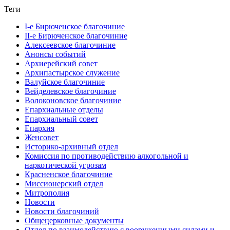
Теги
I-е Бирюченское благочиние
II-е Бирюченское благочиние
Алексеевское благочиние
Анонсы событий
Архиерейский совет
Архипастырское служение
Валуйское благочиние
Вейделевское благочиние
Волоконовское благочиние
Епархиальные отделы
Епархиальный совет
Епархия
Женсовет
Историко-архивный отдел
Комиссия по противодействию алкогольной и
наркотической угрозам
Красненское благочиние
Миссионерский отдел
Митрополия
Новости
Новости благочиний
Общецерковные документы
Отдел по взаимодействию с вооруженными силами и