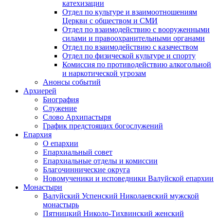
катехизации
Отдел по культуре и взаимоотношениям
Церкви с обществом и СМИ
Отдел по взаимодействию с вооруженными
силами и правоохранительными органами
Отдел по взаимодействию с казачеством
Отдел по физической культуре и спорту
Комиссия по противодействию алкогольной
и наркотической угрозам
Анонсы событий
Архиерей
Биография
Служение
Слово Архипастыря
График предстоящих богослужений
Епархия
О епархии
Епархиальный совет
Епархиальные отделы и комиссии
Благочиннические округа
Новомученики и исповедники Валуйской епархии
Монастыри
Валуйский Успенский Николаевский мужской
монастырь
Пятницкий Николо-Тихвинский женский