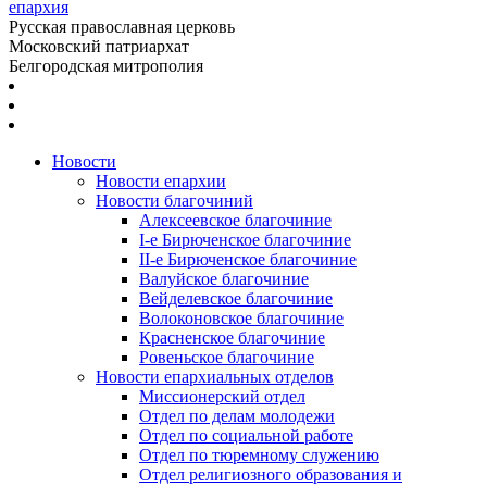
епархия
Русская православная церковь
Московский патриархат
Белгородская митрополия
Новости
Новости епархии
Новости благочиний
Алексеевское благочиние
I-е Бирюченское благочиние
II-е Бирюченское благочиние
Валуйское благочиние
Вейделевское благочиние
Волоконовское благочиние
Красненское благочиние
Ровеньское благочиние
Новости епархиальных отделов
Миссионерский отдел
Отдел по делам молодежи
Отдел по социальной работе
Отдел по тюремному служению
Отдел религиозного образования и