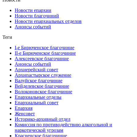
Новости епархии
Новости благочиний
Новости епархиальных отделов
Анонсы событий
Теги
I-е Бирюченское благочиние
II-е Бирюченское благочиние
Алексеевское благочиние
Анонсы событий
Архиерейский совет
Архипастырское служение
Валуйское благочиние
Вейделевское благочиние
Волоконовское благочиние
Епархиальные отделы
Епархиальный совет
Епархия
Женсовет
Историко-архивный отдел
Комиссия по противодействию алкогольной и
наркотической угрозам
Красненское благочиние