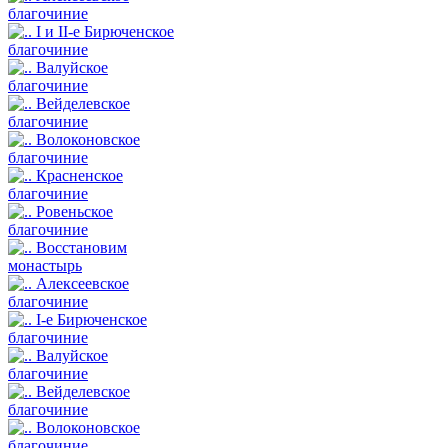
благочиние
I и II-е Бирюченское
благочиние
Валуйское
благочиние
Вейделевское
благочиние
Волоконовское
благочиние
Красненское
благочиние
Ровеньское
благочиние
Восстановим
монастырь
Алексеевское
благочиние
I-е Бирюченское
благочиние
Валуйское
благочиние
Вейделевское
благочиние
Волоконовское
благочиние