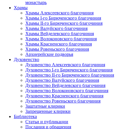
монастырь
Храмы
Храмы Алексеевского благочиния
Храмы I-го Бирюченского благочиния
Храмы II-го Бирюченского благочиния
Храмы Валуйского благочиния
Храмы Вейделевского благочиния
Храмы Волоконовского благочиния
Храмы Красненского благочиния
Храмы Ровеньского благочиния
Архиерейские подворья
Духовенство
Духовенство Алексеевского благочиния
Духовенство I-го Бирюченского благочиния
Духовенство II-го Бирюченского благочиния
Духовенство Валуйского благочиния
Духовенство Вейделевского благочиния
Духовенство Волоконовского благочиния
Духовенство Красненского благочиния
Духовенство Ровеньского благочиния
Заштатные клирики
Запрещенные клирики
Библиотека
Статьи и публикации
Послания и обращения