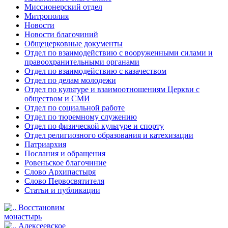
Миссионерский отдел
Митрополия
Новости
Новости благочиний
Общецерковные документы
Отдел по взаимодействию с вооруженными силами и
правоохранительными органами
Отдел по взаимодействию с казачеством
Отдел по делам молодежи
Отдел по культуре и взаимоотношениям Церкви с
обществом и СМИ
Отдел по социальной работе
Отдел по тюремному служению
Отдел по физической культуре и спорту
Отдел религиозного образования и катехизации
Патриархия
Послания и обращения
Ровеньское благочиние
Слово Архипастыря
Слово Первосвятителя
Статьи и публикации
Восстановим
монастырь
Алексеевское