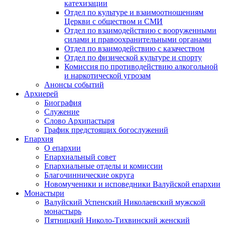
катехизации
Отдел по культуре и взаимоотношениям
Церкви с обществом и СМИ
Отдел по взаимодействию с вооруженными
силами и правоохранительными органами
Отдел по взаимодействию с казачеством
Отдел по физической культуре и спорту
Комиссия по противодействию алкогольной
и наркотической угрозам
Анонсы событий
Архиерей
Биография
Служение
Слово Архипастыря
График предстоящих богослужений
Епархия
О епархии
Епархиальный совет
Епархиальные отделы и комиссии
Благочиннические округа
Новомученики и исповедники Валуйской епархии
Монастыри
Валуйский Успенский Николаевский мужской
монастырь
Пятницкий Николо-Тихвинский женский