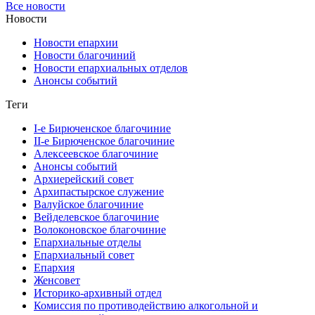
Все новости
Новости
Новости епархии
Новости благочиний
Новости епархиальных отделов
Анонсы событий
Теги
I-е Бирюченское благочиние
II-е Бирюченское благочиние
Алексеевское благочиние
Анонсы событий
Архиерейский совет
Архипастырское служение
Валуйское благочиние
Вейделевское благочиние
Волоконовское благочиние
Епархиальные отделы
Епархиальный совет
Епархия
Женсовет
Историко-архивный отдел
Комиссия по противодействию алкогольной и