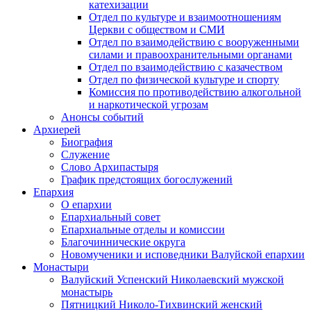
катехизации
Отдел по культуре и взаимоотношениям
Церкви с обществом и СМИ
Отдел по взаимодействию с вооруженными
силами и правоохранительными органами
Отдел по взаимодействию с казачеством
Отдел по физической культуре и спорту
Комиссия по противодействию алкогольной
и наркотической угрозам
Анонсы событий
Архиерей
Биография
Служение
Слово Архипастыря
График предстоящих богослужений
Епархия
О епархии
Епархиальный совет
Епархиальные отделы и комиссии
Благочиннические округа
Новомученики и исповедники Валуйской епархии
Монастыри
Валуйский Успенский Николаевский мужской
монастырь
Пятницкий Николо-Тихвинский женский