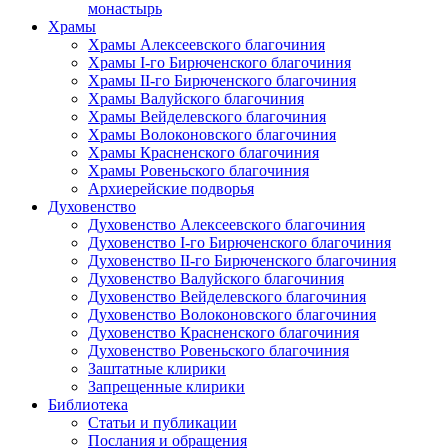
монастырь
Храмы
Храмы Алексеевского благочиния
Храмы I-го Бирюченского благочиния
Храмы II-го Бирюченского благочиния
Храмы Валуйского благочиния
Храмы Вейделевского благочиния
Храмы Волоконовского благочиния
Храмы Красненского благочиния
Храмы Ровеньского благочиния
Архиерейские подворья
Духовенство
Духовенство Алексеевского благочиния
Духовенство I-го Бирюченского благочиния
Духовенство II-го Бирюченского благочиния
Духовенство Валуйского благочиния
Духовенство Вейделевского благочиния
Духовенство Волоконовского благочиния
Духовенство Красненского благочиния
Духовенство Ровеньского благочиния
Заштатные клирики
Запрещенные клирики
Библиотека
Статьи и публикации
Послания и обращения