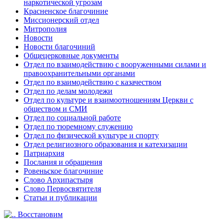
наркотической угрозам
Красненское благочиние
Миссионерский отдел
Митрополия
Новости
Новости благочиний
Общецерковные документы
Отдел по взаимодействию с вооруженными силами и
правоохранительными органами
Отдел по взаимодействию с казачеством
Отдел по делам молодежи
Отдел по культуре и взаимоотношениям Церкви с
обществом и СМИ
Отдел по социальной работе
Отдел по тюремному служению
Отдел по физической культуре и спорту
Отдел религиозного образования и катехизации
Патриархия
Послания и обращения
Ровеньское благочиние
Слово Архипастыря
Слово Первосвятителя
Статьи и публикации
Восстановим