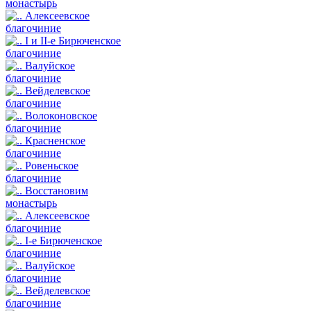
монастырь
Алексеевское
благочиние
I и II-е Бирюченское
благочиние
Валуйское
благочиние
Вейделевское
благочиние
Волоконовское
благочиние
Красненское
благочиние
Ровеньское
благочиние
Восстановим
монастырь
Алексеевское
благочиние
I-е Бирюченское
благочиние
Валуйское
благочиние
Вейделевское
благочиние