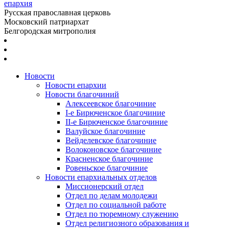
епархия
Русская православная церковь
Московский патриархат
Белгородская митрополия
Новости
Новости епархии
Новости благочиний
Алексеевское благочиние
I-е Бирюченское благочиние
II-е Бирюченское благочиние
Валуйское благочиние
Вейделевское благочиние
Волоконовское благочиние
Красненское благочиние
Ровеньское благочиние
Новости епархиальных отделов
Миссионерский отдел
Отдел по делам молодежи
Отдел по социальной работе
Отдел по тюремному служению
Отдел религиозного образования и