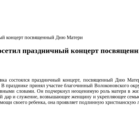
ный концерт посвященный Дню Матери
посетил праздничный концерт посвящен
овка состоялся праздничный концерт, посвященный Дню Мате
 В празднике принял участие благочинный Волоконовского окр
евными словами. Он подчеркнул неоценимую роль матери в жиз
бый дар и служение, возвышающее женщину и укрепляющее семью.
немощи своего ребенка, она проявляет подлинную христианскую 