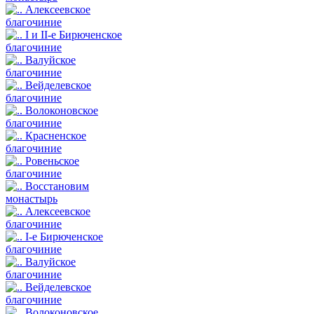
Алексеевское
благочиние
I и II-е Бирюченское
благочиние
Валуйское
благочиние
Вейделевское
благочиние
Волоконовское
благочиние
Красненское
благочиние
Ровеньское
благочиние
Восстановим
монастырь
Алексеевское
благочиние
I-е Бирюченское
благочиние
Валуйское
благочиние
Вейделевское
благочиние
Волоконовское