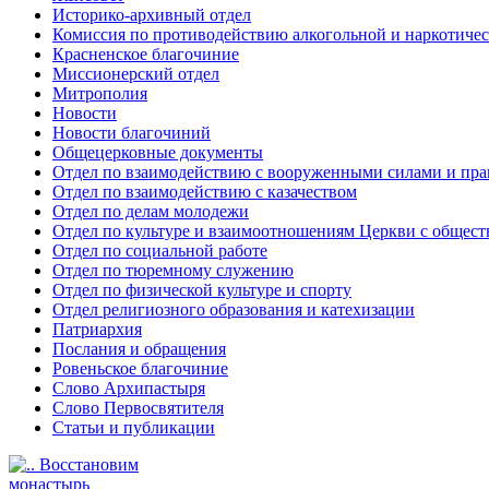
Историко-архивный отдел
Комиссия по противодействию алкогольной и наркотичес
Красненское благочиние
Миссионерский отдел
Митрополия
Новости
Новости благочиний
Общецерковные документы
Отдел по взаимодействию с вооруженными силами и пр
Отдел по взаимодействию с казачеством
Отдел по делам молодежи
Отдел по культуре и взаимоотношениям Церкви с общес
Отдел по социальной работе
Отдел по тюремному служению
Отдел по физической культуре и спорту
Отдел религиозного образования и катехизации
Патриархия
Послания и обращения
Ровеньское благочиние
Слово Архипастыря
Слово Первосвятителя
Статьи и публикации
Восстановим
монастырь