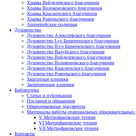
Храмы Вейделевского благочиния
Храмы Волоконовского благочиния
Храмы Красненского благочиния
Храмы Ровеньского благочиния
Архиерейские подворья
Духовенство
Духовенство Алексеевского благочиния
Духовенство I-го Бирюченского благочиния
Духовенство II-го Бирюченского благочиния
Духовенство Валуйского благочиния
Духовенство Вейделевского благочиния
Духовенство Волоконовского благочиния
Духовенство Красненского благочиния
Духовенство Ровеньского благочиния
Заштатные клирики
Запрещенные клирики
Библиотека
Статьи и публикации
Послания и обращения
Общецерковные документы
Материалы работы епархиальных образовательных
V Митрофановские чтения
VI Митрофановские чтения
VII Митрофановские чтения
Контакты