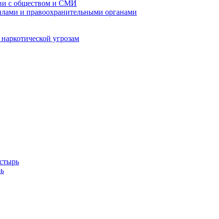
кви с обществом и СМИ
илами и правоохранительными органами
 наркотической угрозам
стырь
ь