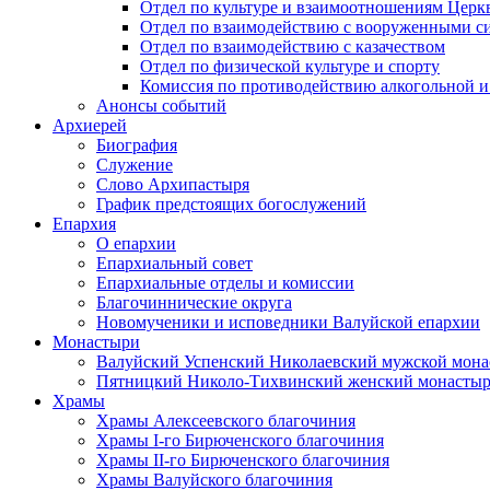
Отдел по культуре и взаимоотношениям Цер
Отдел по взаимодействию с вооруженными с
Отдел по взаимодействию с казачеством
Отдел по физической культуре и спорту
Комиссия по противодействию алкогольной и
Анонсы событий
Архиерей
Биография
Служение
Слово Архипастыря
График предстоящих богослужений
Епархия
О епархии
Епархиальный совет
Епархиальные отделы и комиссии
Благочиннические округа
Новомученики и исповедники Валуйской епархии
Монастыри
Валуйский Успенский Николаевский мужской мона
Пятницкий Николо-Тихвинский женский монастыр
Храмы
Храмы Алексеевского благочиния
Храмы I-го Бирюченского благочиния
Храмы II-го Бирюченского благочиния
Храмы Валуйского благочиния