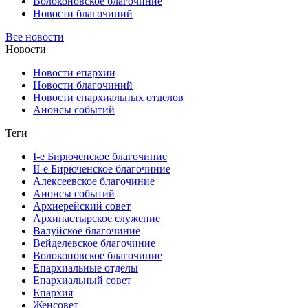
Волоконовское благочиние
Новости благочиний
Все новости
Новости
Новости епархии
Новости благочиний
Новости епархиальных отделов
Анонсы событий
Теги
I-е Бирюченское благочиние
II-е Бирюченское благочиние
Алексеевское благочиние
Анонсы событий
Архиерейский совет
Архипастырское служение
Валуйское благочиние
Вейделевское благочиние
Волоконовское благочиние
Епархиальные отделы
Епархиальный совет
Епархия
Женсовет