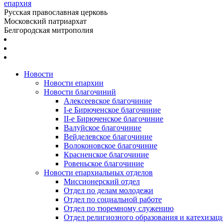
епархия
Русская православная церковь
Московский патриархат
Белгородская митрополия
Новости
Новости епархии
Новости благочиний
Алексеевское благочиние
I-е Бирюченское благочиние
II-е Бирюченское благочиние
Валуйское благочиние
Вейделевское благочиние
Волоконовское благочиние
Красненское благочиние
Ровеньское благочиние
Новости епархиальных отделов
Миссионерский отдел
Отдел по делам молодежи
Отдел по социальной работе
Отдел по тюремному служению
Отдел религиозного образования и катехизац