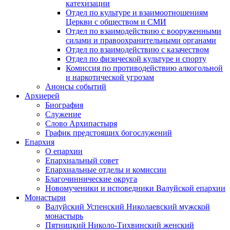
катехизации
Отдел по культуре и взаимоотношениям
Церкви с обществом и СМИ
Отдел по взаимодействию с вооруженными
силами и правоохранительными органами
Отдел по взаимодействию с казачеством
Отдел по физической культуре и спорту
Комиссия по противодействию алкогольной
и наркотической угрозам
Анонсы событий
Архиерей
Биография
Служение
Слово Архипастыря
График предстоящих богослужений
Епархия
О епархии
Епархиальный совет
Епархиальные отделы и комиссии
Благочиннические округа
Новомученики и исповедники Валуйской епархии
Монастыри
Валуйский Успенский Николаевский мужской
монастырь
Пятницкий Николо-Тихвинский женский