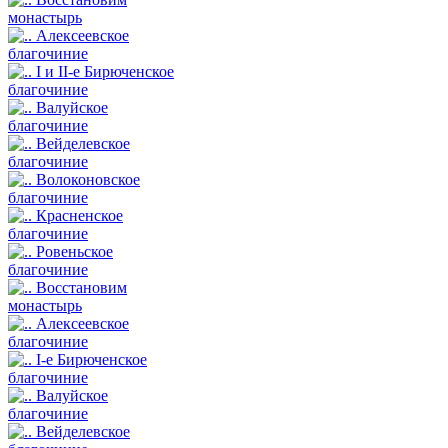
монастырь
Алексеевское
благочиние
I и II-е Бирюченское
благочиние
Валуйское
благочиние
Вейделевское
благочиние
Волоконовское
благочиние
Красненское
благочиние
Ровеньское
благочиние
Восстановим
монастырь
Алексеевское
благочиние
I-е Бирюченское
благочиние
Валуйское
благочиние
Вейделевское