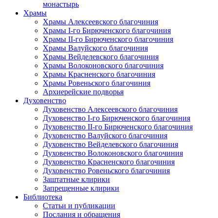
монастырь
Храмы
Храмы Алексеевского благочиния
Храмы I-го Бирюченского благочиния
Храмы II-го Бирюченского благочиния
Храмы Валуйского благочиния
Храмы Вейделевского благочиния
Храмы Волоконовского благочиния
Храмы Красненского благочиния
Храмы Ровеньского благочиния
Архиерейские подворья
Духовенство
Духовенство Алексеевского благочиния
Духовенство I-го Бирюченского благочиния
Духовенство II-го Бирюченского благочиния
Духовенство Валуйского благочиния
Духовенство Вейделевского благочиния
Духовенство Волоконовского благочиния
Духовенство Красненского благочиния
Духовенство Ровеньского благочиния
Заштатные клирики
Запрещенные клирики
Библиотека
Статьи и публикации
Послания и обращения