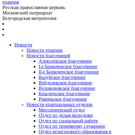
епархия
Русская православная церковь
Московский патриархат
Белгородская митрополия
Новости
Новости епархии
Новости благочиний
Алексеевское благочиние
I-е Бирюченское благочиние
II-е Бирюченское благочиние
Валуйское благочиние
Вейделевское благочиние
Волоконовское благочиние
Красненское благочиние
Ровеньское благочиние
Новости епархиальных отделов
Миссионерский отдел
Отдел по делам молодежи
Отдел по социальной работе
Отдел по тюремному служению
Отдел религиозного образования и