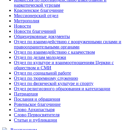
наркотической угрозам
Красненское благочиние
Миссионерский отдел
Митрополия
Новости
Новости благочиний
Общецерковные документы
Отдел по взаимодействию с вооруженными силами и
правоохранительными органами
Отдел по взаимодействию с казачеством
Отдел по делам молодежи
Отдел по культуре и взаимоотношениям Церкви с
обществом и СМИ
Отдел по социальной работе
Отдел по тюремному служению
Отдел по физической культуре и спорту
Отдел религиозного образования и катехизации
Патриархия
Послания и обращения
Ровеньское благочиние
Слово Архипастыря
Слово Первосвятителя
Статьи и публикации
Восстановим