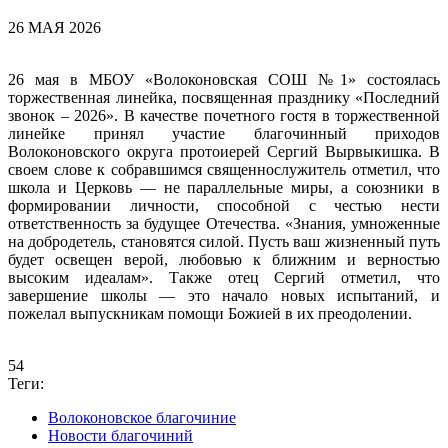
26 МАЯ 2026
26 мая в МБОУ «Волоконовская СОШ №1» состоялась
торжественная линейка, посвященная празднику «Последний
звонок – 2026». В качестве почетного гостя в торжественной
линейке принял участие благочинный приходов
Волоконовского округа протоиерей Сергий Вырвыкишка. В
своем слове к собравшимся священнослужитель отметил, что
школа и Церковь — не параллельные миры, а союзники в
формировании личности, способной с честью нести
ответственность за будущее Отечества. «Знания, умноженные
на добродетель, становятся силой. Пусть ваш жизненный путь
будет освещен верой, любовью к ближним и верностью
высоким идеалам». Также отец Сергий отметил, что
завершение школы — это начало новых испытаний, и
пожелал выпускникам помощи Божией в их преодолении.
54
Теги:
Волоконовское благочиние
Новости благочиний