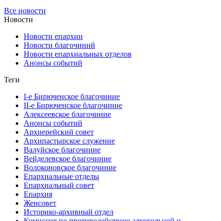
Все новости
Новости
Новости епархии
Новости благочиний
Новости епархиальных отделов
Анонсы событий
Теги
I-е Бирюченское благочиние
II-е Бирюченское благочиние
Алексеевское благочиние
Анонсы событий
Архиерейский совет
Архипастырское служение
Валуйское благочиние
Вейделевское благочиние
Волоконовское благочиние
Епархиальные отделы
Епархиальный совет
Епархия
Женсовет
Историко-архивный отдел
Комиссия по противодействию алкогольной и