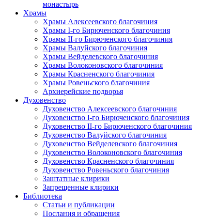
монастырь
Храмы
Храмы Алексеевского благочиния
Храмы I-го Бирюченского благочиния
Храмы II-го Бирюченского благочиния
Храмы Валуйского благочиния
Храмы Вейделевского благочиния
Храмы Волоконовского благочиния
Храмы Красненского благочиния
Храмы Ровеньского благочиния
Архиерейские подворья
Духовенство
Духовенство Алексеевского благочиния
Духовенство I-го Бирюченского благочиния
Духовенство II-го Бирюченского благочиния
Духовенство Валуйского благочиния
Духовенство Вейделевского благочиния
Духовенство Волоконовского благочиния
Духовенство Красненского благочиния
Духовенство Ровеньского благочиния
Заштатные клирики
Запрещенные клирики
Библиотека
Статьи и публикации
Послания и обращения