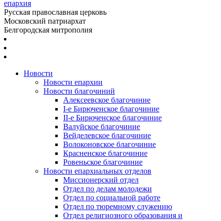
епархия
Русская православная церковь
Московский патриархат
Белгородская митрополия
Новости
Новости епархии
Новости благочиний
Алексеевское благочиние
I-е Бирюченское благочиние
II-е Бирюченское благочиние
Валуйское благочиние
Вейделевское благочиние
Волоконовское благочиние
Красненское благочиние
Ровеньское благочиние
Новости епархиальных отделов
Миссионерский отдел
Отдел по делам молодежи
Отдел по социальной работе
Отдел по тюремному служению
Отдел религиозного образования и