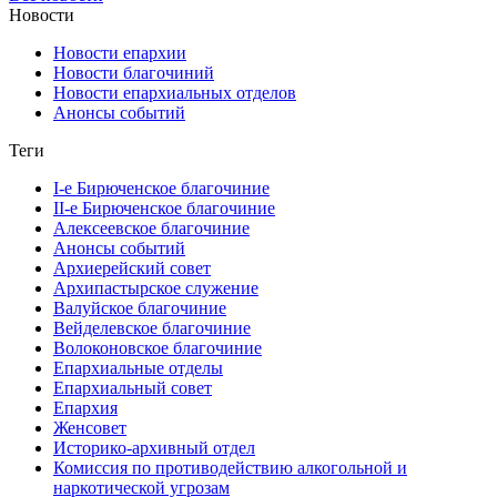
Новости
Новости епархии
Новости благочиний
Новости епархиальных отделов
Анонсы событий
Теги
I-е Бирюченское благочиние
II-е Бирюченское благочиние
Алексеевское благочиние
Анонсы событий
Архиерейский совет
Архипастырское служение
Валуйское благочиние
Вейделевское благочиние
Волоконовское благочиние
Епархиальные отделы
Епархиальный совет
Епархия
Женсовет
Историко-архивный отдел
Комиссия по противодействию алкогольной и
наркотической угрозам