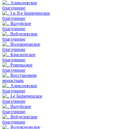
Алексеевское
благочиние
I и II-е Бирюченское
благочиние
Валуйское
благочиние
Вейделевское
благочиние
Волоконовское
благочиние
Красненское
благочиние
Ровеньское
благочиние
Восстановим
монастырь
Алексеевское
благочиние
I-е Бирюченское
благочиние
Валуйское
благочиние
Вейделевское
благочиние
Волоконовское