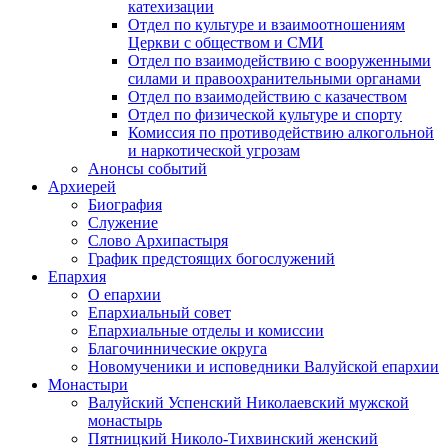
катехизации
Отдел по культуре и взаимоотношениям
Церкви с обществом и СМИ
Отдел по взаимодействию с вооруженными
силами и правоохранительными органами
Отдел по взаимодействию с казачеством
Отдел по физической культуре и спорту
Комиссия по противодействию алкогольной
и наркотической угрозам
Анонсы событий
Архиерей
Биография
Служение
Слово Архипастыря
График предстоящих богослужений
Епархия
О епархии
Епархиальный совет
Епархиальные отделы и комиссии
Благочиннические округа
Новомученики и исповедники Валуйской епархии
Монастыри
Валуйский Успенский Николаевский мужской
монастырь
Пятницкий Николо-Тихвинский женский