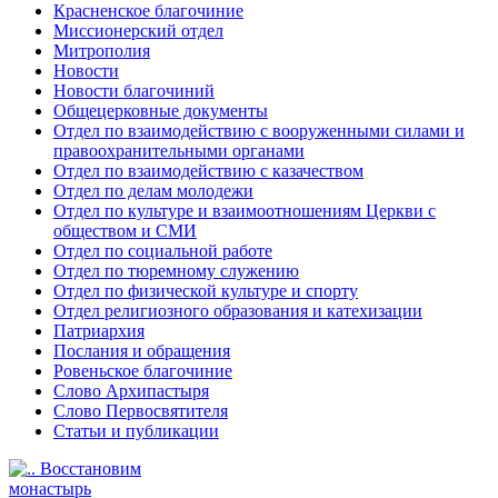
Красненское благочиние
Миссионерский отдел
Митрополия
Новости
Новости благочиний
Общецерковные документы
Отдел по взаимодействию с вооруженными силами и
правоохранительными органами
Отдел по взаимодействию с казачеством
Отдел по делам молодежи
Отдел по культуре и взаимоотношениям Церкви с
обществом и СМИ
Отдел по социальной работе
Отдел по тюремному служению
Отдел по физической культуре и спорту
Отдел религиозного образования и катехизации
Патриархия
Послания и обращения
Ровеньское благочиние
Слово Архипастыря
Слово Первосвятителя
Статьи и публикации
Восстановим
монастырь