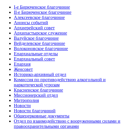
I-е Бирюченское благочиние
II-е Бирюченское благочиние
Алексеевское благочиние
Анонсы событий
Архиерейский совет
Архипастырское служение
Валуйское благочиние
Вейделевское благочиние
Волоконовское благочиние
Епархиальные отделы
Епархиальный совет
Епархия
Женсовет
Историко-архивный отдел
Комиссия по противодействию алкогольной и
наркотической угрозам
Красненское благочиние
Миссионерский отдел
Митрополия
Новости
Новости благочиний
Общецерковные документы
Отдел по взаимодействию с вооруженными силами и
правоохранительными органами