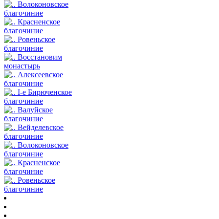
Волоконовское
благочиние
Красненское
благочиние
Ровеньское
благочиние
Восстановим
монастырь
Алексеевское
благочиние
I-е Бирюченское
благочиние
Валуйское
благочиние
Вейделевское
благочиние
Волоконовское
благочиние
Красненское
благочиние
Ровеньское
благочиние