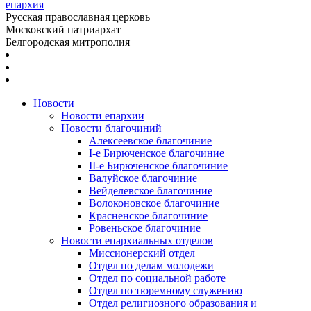
епархия
Русская православная церковь
Московский патриархат
Белгородская митрополия
Новости
Новости епархии
Новости благочиний
Алексеевское благочиние
I-е Бирюченское благочиние
II-е Бирюченское благочиние
Валуйское благочиние
Вейделевское благочиние
Волоконовское благочиние
Красненское благочиние
Ровеньское благочиние
Новости епархиальных отделов
Миссионерский отдел
Отдел по делам молодежи
Отдел по социальной работе
Отдел по тюремному служению
Отдел религиозного образования и