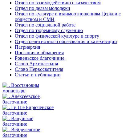
Отдел по взаимодействию с казачеством
Отдел по делам молодежи
Отдел по культуре и взаимоотношениям Церкви с
обществом и СМИ
Отдел по социальной работе
Отдел по тюремному служению
Отдел по физической культуре и спорту
Отдел религиозного образования и катехизации
Патриархия
Послания и обращения
Ровеньское благочиние
Слово Архипастыря
Слово Первосвятителя
Статьи и публикации
Восстановим
монастырь
Алексеевское
благочиние
I и II-е Бирюченское
благочиние
Валуйское
благочиние
Вейделевское
благочиние