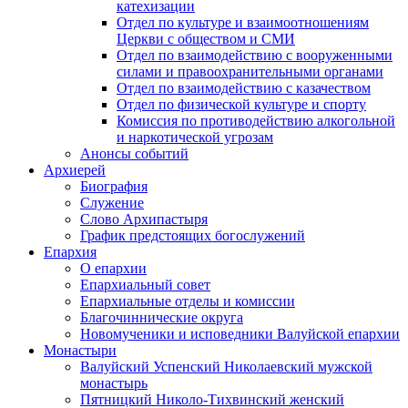
катехизации
Отдел по культуре и взаимоотношениям
Церкви с обществом и СМИ
Отдел по взаимодействию с вооруженными
силами и правоохранительными органами
Отдел по взаимодействию с казачеством
Отдел по физической культуре и спорту
Комиссия по противодействию алкогольной
и наркотической угрозам
Анонсы событий
Архиерей
Биография
Служение
Слово Архипастыря
График предстоящих богослужений
Епархия
О епархии
Епархиальный совет
Епархиальные отделы и комиссии
Благочиннические округа
Новомученики и исповедники Валуйской епархии
Монастыри
Валуйский Успенский Николаевский мужской
монастырь
Пятницкий Николо-Тихвинский женский