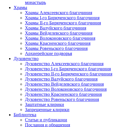
монастырь
Храмы
Храмы Алексеевского благочиния
Храмы I-го Бирюченского благочиния
Храмы II-го Бирюченского благочиния
Храмы Валуйского благочиния
Храмы Вейделевского благочиния
Храмы Волоконовского благочиния
Храмы Красненского благочиния
Храмы Ровеньского благочиния
Архиерейские подворья
Духовенство
Духовенство Алексеевского благочиния
Духовенство I-го Бирюченского благочиния
Духовенство II-го Бирюченского благочиния
Духовенство Валуйского благочиния
Духовенство Вейделевского благочиния
Духовенство Волоконовского благочиния
Духовенство Красненского благочиния
Духовенство Ровеньского благочиния
Заштатные клирики
Запрещенные клирики
Библиотека
Статьи и публикации
Послания и обращения