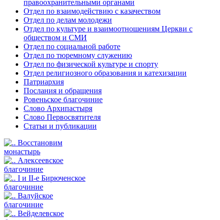
правоохранительными органами
Отдел по взаимодействию с казачеством
Отдел по делам молодежи
Отдел по культуре и взаимоотношениям Церкви с
обществом и СМИ
Отдел по социальной работе
Отдел по тюремному служению
Отдел по физической культуре и спорту
Отдел религиозного образования и катехизации
Патриархия
Послания и обращения
Ровеньское благочиние
Слово Архипастыря
Слово Первосвятителя
Статьи и публикации
Восстановим
монастырь
Алексеевское
благочиние
I и II-е Бирюченское
благочиние
Валуйское
благочиние
Вейделевское