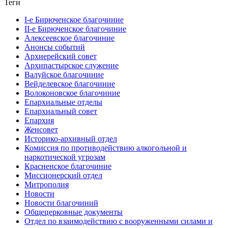
Теги
I-е Бирюченское благочиние
II-е Бирюченское благочиние
Алексеевское благочиние
Анонсы событий
Архиерейский совет
Архипастырское служение
Валуйское благочиние
Вейделевское благочиние
Волоконовское благочиние
Епархиальные отделы
Епархиальный совет
Епархия
Женсовет
Историко-архивный отдел
Комиссия по противодействию алкогольной и
наркотической угрозам
Красненское благочиние
Миссионерский отдел
Митрополия
Новости
Новости благочиний
Общецерковные документы
Отдел по взаимодействию с вооруженными силами и