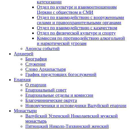
катехизации
Отдел по культуре и взаимоотношениям
Церкви с обществом и СМИ
Отдел по взаимодействию с вооруженными
силами и правоохранительными органами
Отдел по взаимодействию с казачеством
Отдел по физической культуре и спорту
Комиссия по противодействию алкогольной
и наркотической угрозам
Анонсы событий
Архиерей
Биография
Служение
Слово Архипастыря
График предстоящих богослужений
Епархия
О епархии
Епархиальный совет
Епархиальные отделы и комиссии
Благочиннические округа
Новомученики и исповедники Валуйской епархии
Монастыри
Валуйский Успенский Николаевский мужской
монастырь
Пятницкий Николо-Тихвинский женский