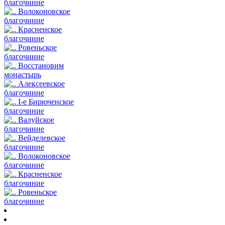
благочиние
Волоконовское
благочиние
Красненское
благочиние
Ровеньское
благочиние
Восстановим
монастырь
Алексеевское
благочиние
I-е Бирюченское
благочиние
Валуйское
благочиние
Вейделевское
благочиние
Волоконовское
благочиние
Красненское
благочиние
Ровеньское
благочиние