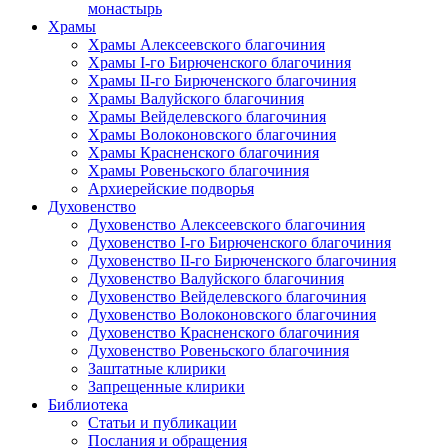
монастырь
Храмы
Храмы Алексеевского благочиния
Храмы I-го Бирюченского благочиния
Храмы II-го Бирюченского благочиния
Храмы Валуйского благочиния
Храмы Вейделевского благочиния
Храмы Волоконовского благочиния
Храмы Красненского благочиния
Храмы Ровеньского благочиния
Архиерейские подворья
Духовенство
Духовенство Алексеевского благочиния
Духовенство I-го Бирюченского благочиния
Духовенство II-го Бирюченского благочиния
Духовенство Валуйского благочиния
Духовенство Вейделевского благочиния
Духовенство Волоконовского благочиния
Духовенство Красненского благочиния
Духовенство Ровеньского благочиния
Заштатные клирики
Запрещенные клирики
Библиотека
Статьи и публикации
Послания и обращения