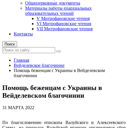
Общецерковные документы
Материалы работы епархиальных
образовательных чтений
V Митрофановские чтения
VI Митрофановские чтения
VII Митрофановские чтения
Контакты
Поиск
Главная
Вейделевское благочиние
Помощь беженцам с Украины в Вейделевском
благочинии
Помощь беженцам с Украины в
Вейделевском благочинии
31 МАРТА 2022
По благословению епископа Валуйского и Алексеевского
Саввы, на приходах Валуйской епархии организуется сбор