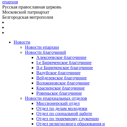
епархия
Русская православная церковь
Московский патриархат
Белгородская митрополия
Новости
Новости епархии
Новости благочиний
Алексеевское благочиние
I-е Бирюченское благочиние
II-е Бирюченское благочиние
Валуйское благочиние
Вейделевское благочиние
Волоконовское благочиние
Красненское благочиние
Ровеньское благочиние
Новости епархиальных отделов
Миссионерский отдел
Отдел по делам молодежи
Отдел по социальной работе
Отдел по тюремному служению
Отдел религиозного образования и