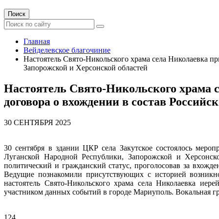
Поиск
Главная
Вейделевское благочиние
Настоятель Свято-Никольского храма села Николаевка п
Запорожской и Херсонской областей
Настоятель Свято-Никольского храма 
договора о вхождении в состав Россий
30 СЕНТЯБРЯ 2025
30 сентября в здании ЦКР села Закутское состоялось меро
Луганской Народной Республики, Запорожской и Херсонск
политический и гражданский статус, проголосовав за вхожде
Ведущие познакомили присутствующих с историей возникнов
настоятель Свято-Никольского храма села Николаевка иере
участником данных событий в городе Мариуполь. Вокальная г
124