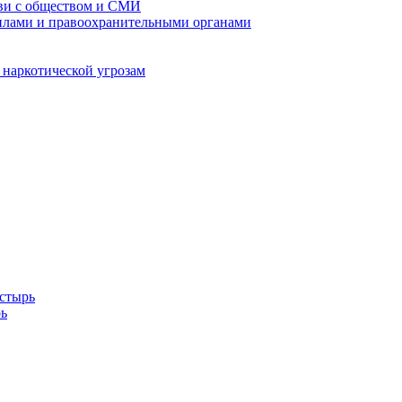
кви с обществом и СМИ
илами и правоохранительными органами
 наркотической угрозам
стырь
ь