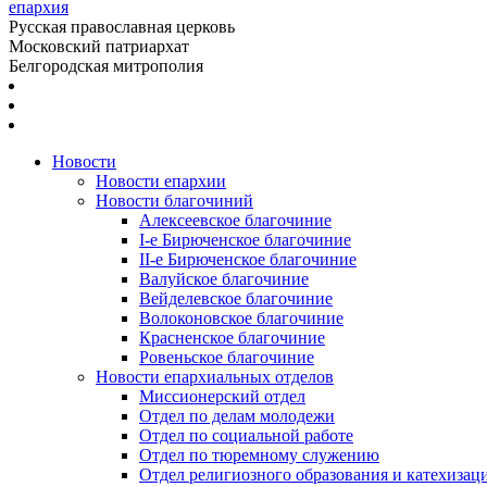
епархия
Русская православная церковь
Московский патриархат
Белгородская митрополия
Новости
Новости епархии
Новости благочиний
Алексеевское благочиние
I-е Бирюченское благочиние
II-е Бирюченское благочиние
Валуйское благочиние
Вейделевское благочиние
Волоконовское благочиние
Красненское благочиние
Ровеньское благочиние
Новости епархиальных отделов
Миссионерский отдел
Отдел по делам молодежи
Отдел по социальной работе
Отдел по тюремному служению
Отдел религиозного образования и катехизац