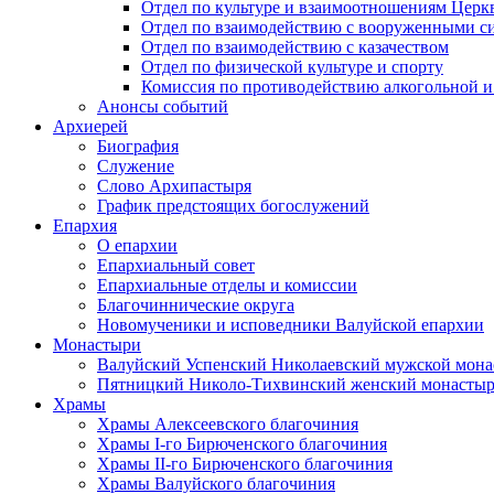
Отдел по культуре и взаимоотношениям Цер
Отдел по взаимодействию с вооруженными с
Отдел по взаимодействию с казачеством
Отдел по физической культуре и спорту
Комиссия по противодействию алкогольной и
Анонсы событий
Архиерей
Биография
Служение
Слово Архипастыря
График предстоящих богослужений
Епархия
О епархии
Епархиальный совет
Епархиальные отделы и комиссии
Благочиннические округа
Новомученики и исповедники Валуйской епархии
Монастыри
Валуйский Успенский Николаевский мужской мона
Пятницкий Николо-Тихвинский женский монастыр
Храмы
Храмы Алексеевского благочиния
Храмы I-го Бирюченского благочиния
Храмы II-го Бирюченского благочиния
Храмы Валуйского благочиния