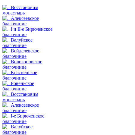
Восстановим
монастырь
Алексеевское
благочиние
I и II-е Бирюченское
благочиние
Валуйское
благочиние
Вейделевское
благочиние
Волоконовское
благочиние
Красненское
благочиние
Ровеньское
благочиние
Восстановим
монастырь
Алексеевское
благочиние
I-е Бирюченское
благочиние
Валуйское
благочиние