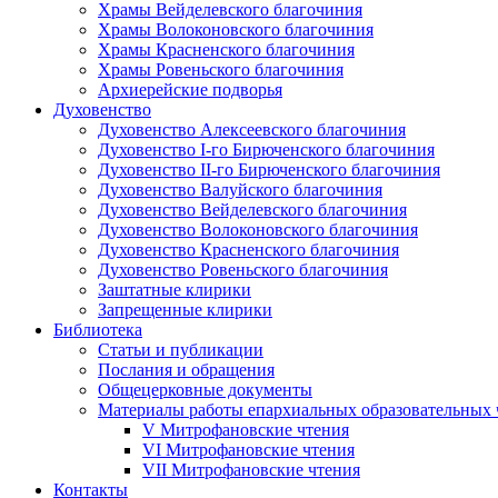
Храмы Вейделевского благочиния
Храмы Волоконовского благочиния
Храмы Красненского благочиния
Храмы Ровеньского благочиния
Архиерейские подворья
Духовенство
Духовенство Алексеевского благочиния
Духовенство I-го Бирюченского благочиния
Духовенство II-го Бирюченского благочиния
Духовенство Валуйского благочиния
Духовенство Вейделевского благочиния
Духовенство Волоконовского благочиния
Духовенство Красненского благочиния
Духовенство Ровеньского благочиния
Заштатные клирики
Запрещенные клирики
Библиотека
Статьи и публикации
Послания и обращения
Общецерковные документы
Материалы работы епархиальных образовательных
V Митрофановские чтения
VI Митрофановские чтения
VII Митрофановские чтения
Контакты