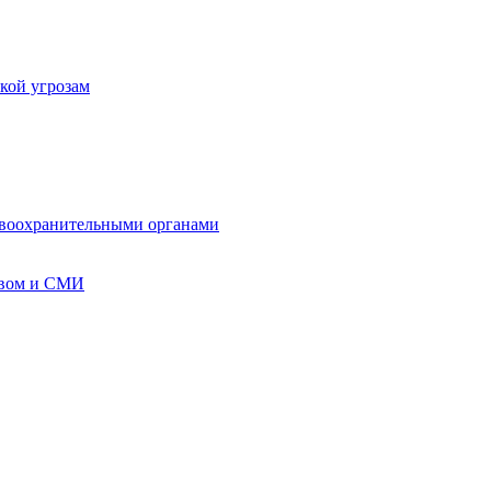
кой угрозам
авоохранительными органами
твом и СМИ