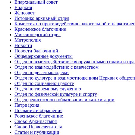
Епархиальный совет
Епархия
Женсовет
Историко-архивный отдел
Комиссия по противодействию алкогольной и наркотичес
Красненское благочиние
Миссионерский отдел
Митрополия
Новости
Новости благочиний
Общецерковные документы
Отдел по взаимодействию с вооруженными силами и пр
Отдел по взаимодействию с казачеством
Отдел по делам молодежи
Отдел по культуре и взаимоотношениям Церкви с общес
Отдел по социальной работе
Отдел по тюремному служению
Отдел по физической культуре и спорту
Отдел религиозного образования и катехизации
Патриархия
Послания и обращения
Ровеньское благочиние
Слово Архипастыря
Слово Первосвятителя
Статьи и публикации