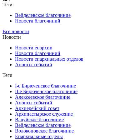
Теги:
Вейделевское благочиние
Новости благочиний
Все новости
Новости
Новости епархии
Новости благочиний
Новости епархиальных отделов
Анонсы событий
Теги
I-е Бирюченское благочиние
II-е Бирюченское благочиние
Алексеевское благочиние
Анонсы событий
Архиерейский совет
Архипастырское служение
Валуйское благочиние
Вейделевское благочиние
Волоконовское благочиние
Епархиальные отделы