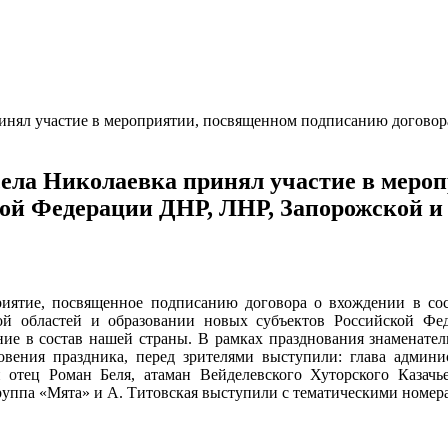
ринял участие в мероприятии, посвященном подписанию договор
села Николаевка принял участие в меро
ской Федерации ДНР, ЛНР, Запорожской и
приятие, посвященное подписанию договора о вхождении в с
ой областей и образовании новых субъектов Российской Фе
ние в состав нашей страны. В рамках празднования знаменате
ения праздника, перед зрителями выступили: глава админис
й отец Роман Беля, атаман Вейделевского Хуторского Казач
руппа «Мята» и А. Титовская выступили с тематическими номер