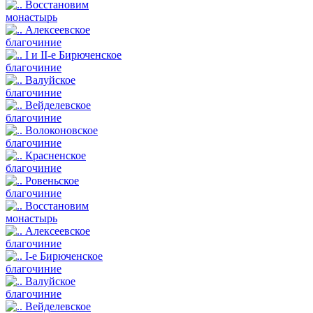
Восстановим
монастырь
Алексеевское
благочиние
I и II-е Бирюченское
благочиние
Валуйское
благочиние
Вейделевское
благочиние
Волоконовское
благочиние
Красненское
благочиние
Ровеньское
благочиние
Восстановим
монастырь
Алексеевское
благочиние
I-е Бирюченское
благочиние
Валуйское
благочиние
Вейделевское