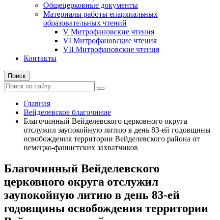
Общецерковные документы
Материалы работы епархиальных
образовательных чтений
V Митрофановские чтения
VI Митрофановские чтения
VII Митрофановские чтения
Контакты
Поиск
Главная
Вейделевское благочиние
Благочинный Вейделевского церковного округа
отслужил заупокойную литию в день 83-ей годовщины
освобождения территории Вейделевского района от
немецко-фашистских захватчиков
Благочинный Вейделевского
церковного округа отслужил
заупокойную литию в день 83-ей
годовщины освобождения территории