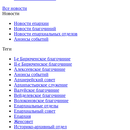
Все новости
Новости
Новости епархии
Новости благочиний
Новости епархиальных отделов
Анонсы событий
Теги
I-е Бирюченское благочиние
II-е Бирюченское благочиние
Алексеевское благочиние
Анонсы событий
Архиерейский совет
Архипастырское служение
Валуйское благочиние
Вейделевское благочиние
Волоконовское благочиние
Епархиальные отделы
Епархиальный совет
Епархия
Женсовет
Историко-архивный отдел