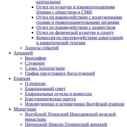
катехизации
Отдел по культуре и взаимоотношениям
Церкви с обществом и СМИ
Отдел по взаимодействию с вооруженными
силами и правоохранительными органами
Отдел по взаимодействию с казачеством
Отдел по физической культуре и спорту
Комиссия по противодействию алкогольной
и наркотической угрозам
Анонсы событий
Архиерей
Биография
Служение
Слово Архипастыря
График предстоящих богослужений
Епархия
О епархии
Епархиальный совет
Епархиальные отделы и комиссии
Благочиннические округа
Новомученики и исповедники Валуйской епархии
Монастыри
Валуйский Успенский Николаевский мужской
монастырь
Пятницкий Николо-Тихвинский женский