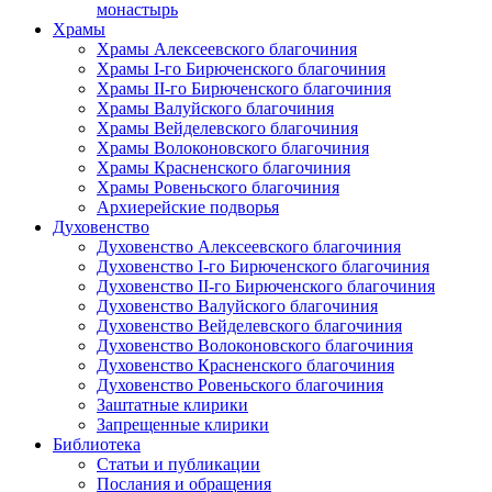
монастырь
Храмы
Храмы Алексеевского благочиния
Храмы I-го Бирюченского благочиния
Храмы II-го Бирюченского благочиния
Храмы Валуйского благочиния
Храмы Вейделевского благочиния
Храмы Волоконовского благочиния
Храмы Красненского благочиния
Храмы Ровеньского благочиния
Архиерейские подворья
Духовенство
Духовенство Алексеевского благочиния
Духовенство I-го Бирюченского благочиния
Духовенство II-го Бирюченского благочиния
Духовенство Валуйского благочиния
Духовенство Вейделевского благочиния
Духовенство Волоконовского благочиния
Духовенство Красненского благочиния
Духовенство Ровеньского благочиния
Заштатные клирики
Запрещенные клирики
Библиотека
Статьи и публикации
Послания и обращения