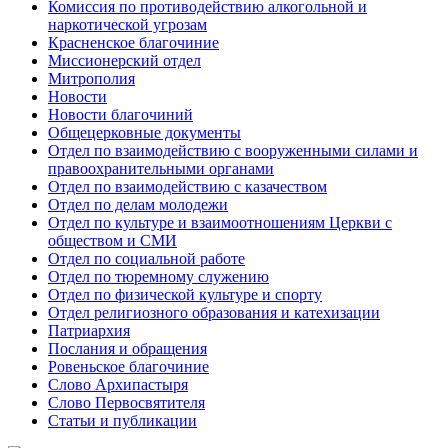
Комиссия по противодействию алкогольной и
наркотической угрозам
Красненское благочиние
Миссионерский отдел
Митрополия
Новости
Новости благочиний
Общецерковные документы
Отдел по взаимодействию с вооруженными силами и
правоохранительными органами
Отдел по взаимодействию с казачеством
Отдел по делам молодежи
Отдел по культуре и взаимоотношениям Церкви с
обществом и СМИ
Отдел по социальной работе
Отдел по тюремному служению
Отдел по физической культуре и спорту
Отдел религиозного образования и катехизации
Патриархия
Послания и обращения
Ровеньское благочиние
Слово Архипастыря
Слово Первосвятителя
Статьи и публикации