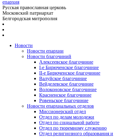
епархия
Русская православная церковь
Московский патриархат
Белгородская митрополия
Новости
Новости епархии
Новости благочиний
Алексеевское благочиние
I-е Бирюченское благочиние
II-е Бирюченское благочиние
Валуйское благочиние
Вейделевское благочиние
Волоконовское благочиние
Красненское благочиние
Ровеньское благочиние
Новости епархиальных отделов
Миссионерский отдел
Отдел по делам молодежи
Отдел по социальной работе
Отдел по тюремному служению
Отдел религиозного образования и