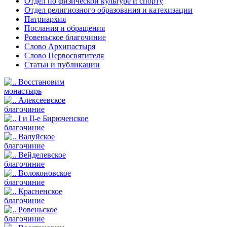
Отдел по физической культуре и спорту
Отдел религиозного образования и катехизации
Патриархия
Послания и обращения
Ровеньское благочиние
Слово Архипастыря
Слово Первосвятителя
Статьи и публикации
Восстановим
монастырь
Алексеевское
благочиние
I и II-е Бирюченское
благочиние
Валуйское
благочиние
Вейделевское
благочиние
Волоконовское
благочиние
Красненское
благочиние
Ровеньское
благочиние