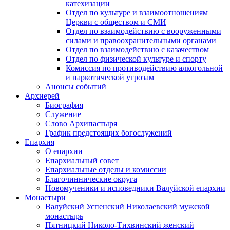
катехизации
Отдел по культуре и взаимоотношениям
Церкви с обществом и СМИ
Отдел по взаимодействию с вооруженными
силами и правоохранительными органами
Отдел по взаимодействию с казачеством
Отдел по физической культуре и спорту
Комиссия по противодействию алкогольной
и наркотической угрозам
Анонсы событий
Архиерей
Биография
Служение
Слово Архипастыря
График предстоящих богослужений
Епархия
О епархии
Епархиальный совет
Епархиальные отделы и комиссии
Благочиннические округа
Новомученики и исповедники Валуйской епархии
Монастыри
Валуйский Успенский Николаевский мужской
монастырь
Пятницкий Николо-Тихвинский женский