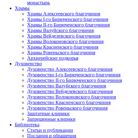
монастырь
Храмы
Храмы Алексеевского благочиния
Храмы I-го Бирюченского благочиния
Храмы II-го Бирюченского благочиния
Храмы Валуйского благочиния
Храмы Вейделевского благочиния
Храмы Волоконовского благочиния
Храмы Красненского благочиния
Храмы Ровеньского благочиния
Архиерейские подворья
Духовенство
Духовенство Алексеевского благочиния
Духовенство I-го Бирюченского благочиния
Духовенство II-го Бирюченского благочиния
Духовенство Валуйского благочиния
Духовенство Вейделевского благочиния
Духовенство Волоконовского благочиния
Духовенство Красненского благочиния
Духовенство Ровеньского благочиния
Заштатные клирики
Запрещенные клирики
Библиотека
Статьи и публикации
Послания и обращения