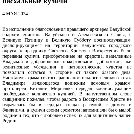
пасхальные куличи
4 МАЯ 2024
Во исполнение благословения правящего архиерея Валуйской
епархии епископа Валуйского и Алексеевского Саввы, в
Великую Пятницу и Великую Субботу военнослужащим,
дислоцирующимся на территории Валуйского городского
округа, к празднику Светлого Христова Воскресения были
переданы куличи, приобретенные на средства, выделенные
Владыкой и добровольные пожертвования доброхотов, чьи
религиозные убеждения и патриотические чувства не
позволили остаться в стороне от такого благого дела.
Настоятель храма святого равноапостольного великого князя
Владимира, являющегося воинским домовым храмом,
протоиерей Виталий Миршавка передал военнослужащим
необходимое количество куличей. В напутственном слове
священник пожелал, чтобы радость о Воскресшем Христе не
омрачалась бы в сердцах солдат разлукой с домом и
ближними, а куличи своим ароматом напоминали бы о малой
родине и тех, кто с любовью испёк их для защитников нашей
Родины.