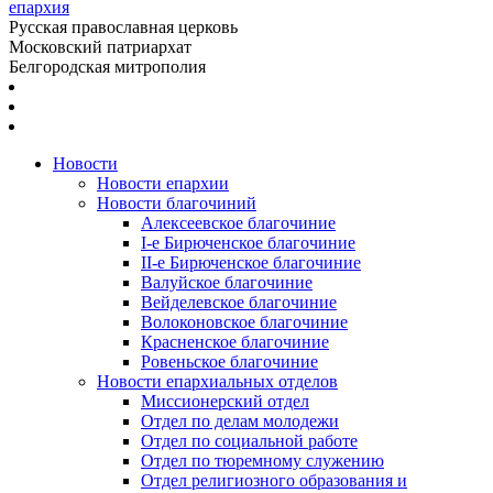
епархия
Русская православная церковь
Московский патриархат
Белгородская митрополия
Новости
Новости епархии
Новости благочиний
Алексеевское благочиние
I-е Бирюченское благочиние
II-е Бирюченское благочиние
Валуйское благочиние
Вейделевское благочиние
Волоконовское благочиние
Красненское благочиние
Ровеньское благочиние
Новости епархиальных отделов
Миссионерский отдел
Отдел по делам молодежи
Отдел по социальной работе
Отдел по тюремному служению
Отдел религиозного образования и