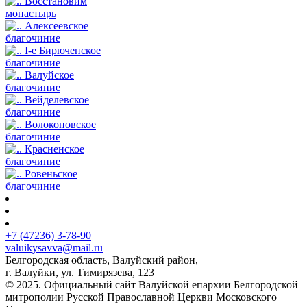
Восстановим
монастырь
Алексеевское
благочиние
I-е Бирюченское
благочиние
Валуйское
благочиние
Вейделевское
благочиние
Волоконовское
благочиние
Красненское
благочиние
Ровеньское
благочиние
+7 (47236) 3-78-90
valuikysavva@mail.ru
Белгородская область, Валуйский район,
г. Валуйки, ул. Тимирязева, 123
© 2025. Официальный сайт Валуйской епархии Белгородской
митрополии Русской Православной Церкви Московского