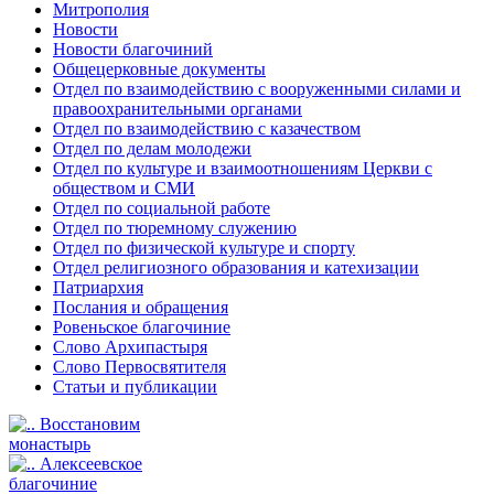
Митрополия
Новости
Новости благочиний
Общецерковные документы
Отдел по взаимодействию с вооруженными силами и
правоохранительными органами
Отдел по взаимодействию с казачеством
Отдел по делам молодежи
Отдел по культуре и взаимоотношениям Церкви с
обществом и СМИ
Отдел по социальной работе
Отдел по тюремному служению
Отдел по физической культуре и спорту
Отдел религиозного образования и катехизации
Патриархия
Послания и обращения
Ровеньское благочиние
Слово Архипастыря
Слово Первосвятителя
Статьи и публикации
Восстановим
монастырь
Алексеевское
благочиние