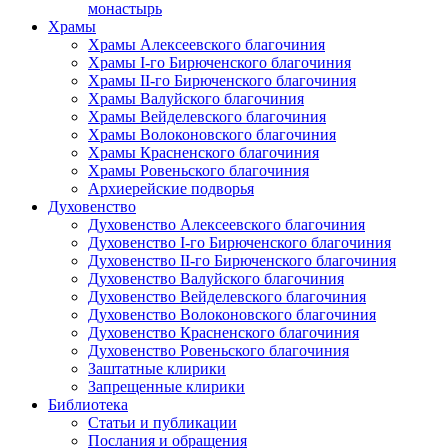
монастырь
Храмы
Храмы Алексеевского благочиния
Храмы I-го Бирюченского благочиния
Храмы II-го Бирюченского благочиния
Храмы Валуйского благочиния
Храмы Вейделевского благочиния
Храмы Волоконовского благочиния
Храмы Красненского благочиния
Храмы Ровеньского благочиния
Архиерейские подворья
Духовенство
Духовенство Алексеевского благочиния
Духовенство I-го Бирюченского благочиния
Духовенство II-го Бирюченского благочиния
Духовенство Валуйского благочиния
Духовенство Вейделевского благочиния
Духовенство Волоконовского благочиния
Духовенство Красненского благочиния
Духовенство Ровеньского благочиния
Заштатные клирики
Запрещенные клирики
Библиотека
Статьи и публикации
Послания и обращения