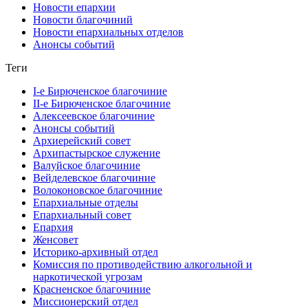
Новости епархии
Новости благочиний
Новости епархиальных отделов
Анонсы событий
Теги
I-е Бирюченское благочиние
II-е Бирюченское благочиние
Алексеевское благочиние
Анонсы событий
Архиерейский совет
Архипастырское служение
Валуйское благочиние
Вейделевское благочиние
Волоконовское благочиние
Епархиальные отделы
Епархиальный совет
Епархия
Женсовет
Историко-архивный отдел
Комиссия по противодействию алкогольной и
наркотической угрозам
Красненское благочиние
Миссионерский отдел