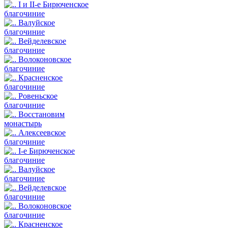
I и II-е Бирюченское
благочиние
Валуйское
благочиние
Вейделевское
благочиние
Волоконовское
благочиние
Красненское
благочиние
Ровеньское
благочиние
Восстановим
монастырь
Алексеевское
благочиние
I-е Бирюченское
благочиние
Валуйское
благочиние
Вейделевское
благочиние
Волоконовское
благочиние
Красненское