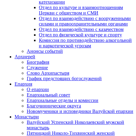
катехизации
Отдел по культуре и взаимоотношениям
Церкви с обществом и СМИ
Отдел по взаимодействию с вооруженными
силами и правоохранительными органами
Отдел по взаимодействию с казачеством
Отдел по физической культуре и спорту
Комиссия по противодействию алкогольной
и наркотической угрозам
Анонсы событий
Архиерей
Биография
Служение
Слово Архипастыря
График предстоящих богослужений
Епархия
О епархии
Епархиальный совет
Епархиальные отделы и комиссии
Благочиннические округа
Новомученики и исповедники Валуйской епархии
Монастыри
Валуйский Успенский Николаевский мужской
монастырь
Пятницкий Николо-Тихвинский женский