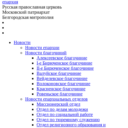
епархия
Русская православная церковь
Московский патриархат
Белгородская митрополия
Новости
Новости епархии
Новости благочиний
Алексеевское благочиние
I-е Бирюченское благочиние
II-е Бирюченское благочиние
Валуйское благочиние
Вейделевское благочиние
Волоконовское благочиние
Красненское благочиние
Ровеньское благочиние
Новости епархиальных отделов
Миссионерский отдел
Отдел по делам молодежи
Отдел по социальной работе
Отдел по тюремному служению
Отдел религиозного образования и