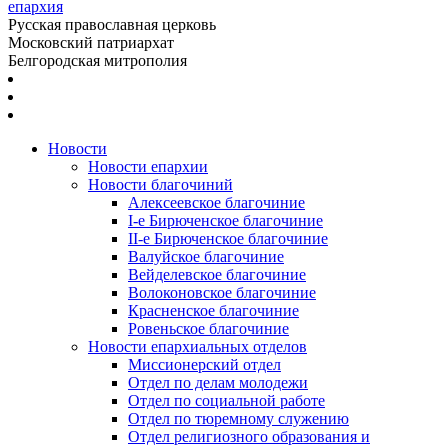
епархия
Русская православная церковь
Московский патриархат
Белгородская митрополия
Новости
Новости епархии
Новости благочиний
Алексеевское благочиние
I-е Бирюченское благочиние
II-е Бирюченское благочиние
Валуйское благочиние
Вейделевское благочиние
Волоконовское благочиние
Красненское благочиние
Ровеньское благочиние
Новости епархиальных отделов
Миссионерский отдел
Отдел по делам молодежи
Отдел по социальной работе
Отдел по тюремному служению
Отдел религиозного образования и