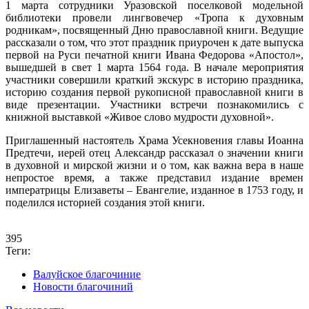
1 марта сотрудники Уразовской поселковой модельной
библиотеки провели лингвовечер «Тропа к духовным
родникам», посвященный Дню православной книги. Ведущие
рассказали о том, что этот праздник приурочен к дате выпуска
первой на Руси печатной книги Ивана Федорова «Апостол»,
вышедшей в свет 1 марта 1564 года. В начале мероприятия
участники совершили краткий экскурс в историю праздника,
историю создания первой рукописной православной книги в
виде презентации. Участники встречи познакомились с
книжной выставкой «Живое слово мудрости духовной».
Приглашенный настоятель Храма Усекновения главы Иоанна
Предтечи, иерей отец Александр рассказал о значении книги
в духовной и мирской жизни и о том, как важна вера в наше
непростое время, а также представил издание времен
императрицы Елизаветы – Евангелие, изданное в 1753 году, и
поделился историей создания этой книги.
395
Теги:
Валуйское благочиние
Новости благочиний