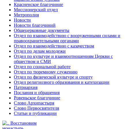
Красненское благочиние
Миссионерский отдел
Митрополия
Новости
Новости благочиний
Общецерковные документы
Отдел по взаимодействию с вооруженными силами и
правоохранительными органами
Отдел по взаимодействию с казачеством
Отдел по делам молодежи
Отдел по культуре и взаимоотношениям Церкви с
обществом и СМИ
Отдел по социальной работе
Отдел по тюремному служению
Отдел по физической культуре и спорту
Отдел религиозного образования и катехизации
Патриархия
Послания и обращения
Ровеньское благочиние
Слово Архипастыря
Слово Первосвятителя
Статьи и публикации
Восстановим
монастырь