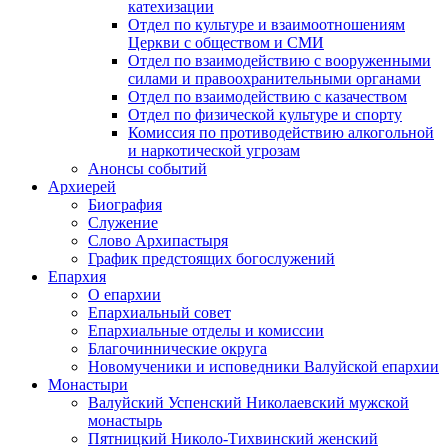
катехизации
Отдел по культуре и взаимоотношениям
Церкви с обществом и СМИ
Отдел по взаимодействию с вооруженными
силами и правоохранительными органами
Отдел по взаимодействию с казачеством
Отдел по физической культуре и спорту
Комиссия по противодействию алкогольной
и наркотической угрозам
Анонсы событий
Архиерей
Биография
Служение
Слово Архипастыря
График предстоящих богослужений
Епархия
О епархии
Епархиальный совет
Епархиальные отделы и комиссии
Благочиннические округа
Новомученики и исповедники Валуйской епархии
Монастыри
Валуйский Успенский Николаевский мужской
монастырь
Пятницкий Николо-Тихвинский женский