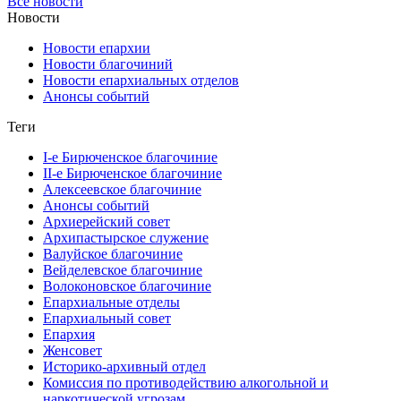
Все новости
Новости
Новости епархии
Новости благочиний
Новости епархиальных отделов
Анонсы событий
Теги
I-е Бирюченское благочиние
II-е Бирюченское благочиние
Алексеевское благочиние
Анонсы событий
Архиерейский совет
Архипастырское служение
Валуйское благочиние
Вейделевское благочиние
Волоконовское благочиние
Епархиальные отделы
Епархиальный совет
Епархия
Женсовет
Историко-архивный отдел
Комиссия по противодействию алкогольной и
наркотической угрозам