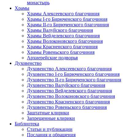
монастырь
Храмы
Храмы Алексеевского благочиния
Храмы I-го Бирюченского благочиния
Храмы II-го Бирюченского благочиния
Храмы Валуйского благочиния
Храмы Вейделевского благочиния
Храмы Волоконовского благочиния
Храмы Красненского благочиния
Храмы Ровеньского благочиния
Архиерейские подворья
Духовенство
Духовенство Алексеевского благочиния
Духовенство I-го Бирюченского благочиния
Духовенство II-го Бирюченского благочиния
Духовенство Валуйского благочиния
Духовенство Вейделевского благочиния
Духовенство Волоконовского благочиния
Духовенство Красненского благочиния
Духовенство Ровеньского благочиния
Заштатные клирики
Запрещенные клирики
Библиотека
Статьи и публикации
Послания и обращения