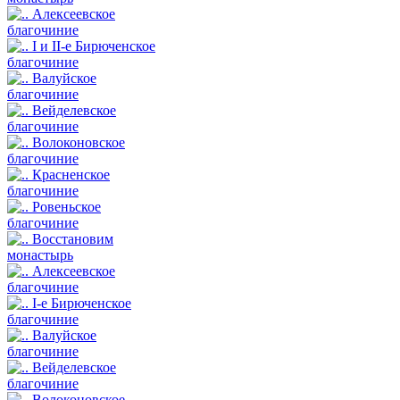
Алексеевское
благочиние
I и II-е Бирюченское
благочиние
Валуйское
благочиние
Вейделевское
благочиние
Волоконовское
благочиние
Красненское
благочиние
Ровеньское
благочиние
Восстановим
монастырь
Алексеевское
благочиние
I-е Бирюченское
благочиние
Валуйское
благочиние
Вейделевское
благочиние
Волоконовское