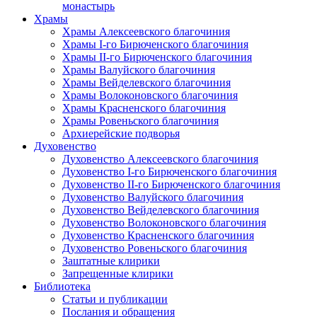
монастырь
Храмы
Храмы Алексеевского благочиния
Храмы I-го Бирюченского благочиния
Храмы II-го Бирюченского благочиния
Храмы Валуйского благочиния
Храмы Вейделевского благочиния
Храмы Волоконовского благочиния
Храмы Красненского благочиния
Храмы Ровеньского благочиния
Архиерейские подворья
Духовенство
Духовенство Алексеевского благочиния
Духовенство I-го Бирюченского благочиния
Духовенство II-го Бирюченского благочиния
Духовенство Валуйского благочиния
Духовенство Вейделевского благочиния
Духовенство Волоконовского благочиния
Духовенство Красненского благочиния
Духовенство Ровеньского благочиния
Заштатные клирики
Запрещенные клирики
Библиотека
Статьи и публикации
Послания и обращения