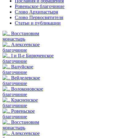
Послания и обращения
Ровеньское благочиние
Слово Архипастыря
Слово Первосвятителя
Статьи и публикации
Восстановим
монастырь
Алексеевское
благочиние
I и II-е Бирюченское
благочиние
Валуйское
благочиние
Вейделевское
благочиние
Волоконовское
благочиние
Красненское
благочиние
Ровеньское
благочиние
Восстановим
монастырь
Алексеевское