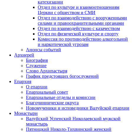
катехизации
Отдел по культуре и взаимоотношениям
Церкви с обществом и СМИ
Отдел по взаимодействию с вооруженными
силами и правоохранительными органами
Отдел по взаимодействию с казачеством
Отдел по физической культуре и спорту
Комиссия по противодействию алкогольной
и наркотической угрозам
Анонсы событий
Архиерей
Биография
Служение
Слово Архипастыря
График предстоящих богослужений
Епархия
О епархии
Епархиальный совет
Епархиальные отделы и комиссии
Благочиннические округа
Новомученики и исповедники Валуйской епархии
Монастыри
Валуйский Успенский Николаевский мужской
монастырь
Пятницкий Николо-Тихвинский женский