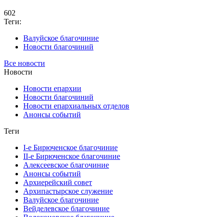
602
Теги:
Валуйское благочиние
Новости благочиний
Все новости
Новости
Новости епархии
Новости благочиний
Новости епархиальных отделов
Анонсы событий
Теги
I-е Бирюченское благочиние
II-е Бирюченское благочиние
Алексеевское благочиние
Анонсы событий
Архиерейский совет
Архипастырское служение
Валуйское благочиние
Вейделевское благочиние