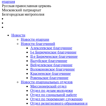
епархия
Русская православная церковь
Московский патриархат
Белгородская митрополия
Новости
Новости епархии
Новости благочиний
Алексеевское благочиние
I-е Бирюченское благочиние
II-е Бирюченское благочиние
Валуйское благочиние
Вейделевское благочиние
Волоконовское благочиние
Красненское благочиние
Ровеньское благочиние
Новости епархиальных отделов
Миссионерский отдел
Отдел по делам молодежи
Отдел по социальной работе
Отдел по тюремному служению
Отдел религиозного образования и