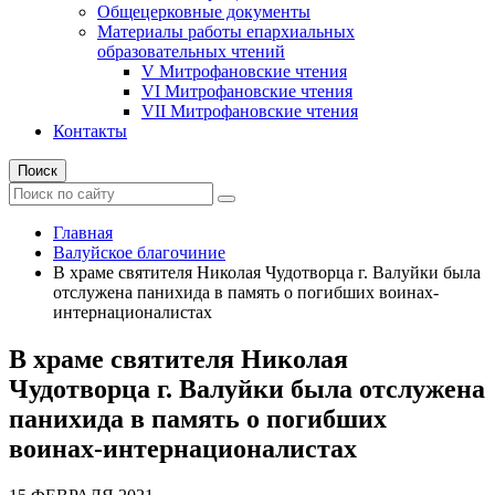
Общецерковные документы
Материалы работы епархиальных
образовательных чтений
V Митрофановские чтения
VI Митрофановские чтения
VII Митрофановские чтения
Контакты
Поиск
Главная
Валуйское благочиние
В храме святителя Николая Чудотворца г. Валуйки была
отслужена панихида в память о погибших воинах-
интернационалистах
В храме святителя Николая
Чудотворца г. Валуйки была отслужена
панихида в память о погибших
воинах-интернационалистах