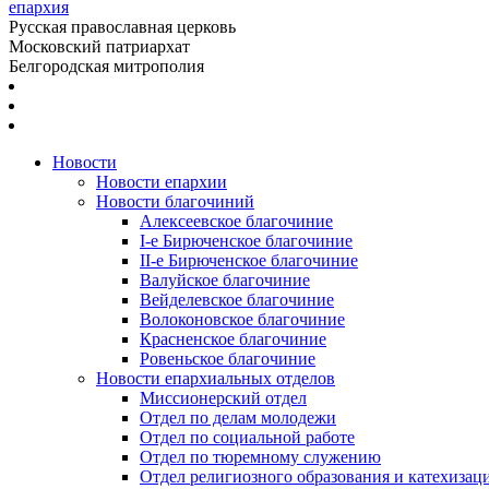
епархия
Русская православная церковь
Московский патриархат
Белгородская митрополия
Новости
Новости епархии
Новости благочиний
Алексеевское благочиние
I-е Бирюченское благочиние
II-е Бирюченское благочиние
Валуйское благочиние
Вейделевское благочиние
Волоконовское благочиние
Красненское благочиние
Ровеньское благочиние
Новости епархиальных отделов
Миссионерский отдел
Отдел по делам молодежи
Отдел по социальной работе
Отдел по тюремному служению
Отдел религиозного образования и катехизац