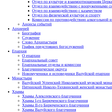
Отдел по культуре и взаимоотношениям Цер
Отдел по взаимодействию с вооруженными с
Отдел по взаимодействию с казачеством
Отдел по физической культуре и спорту
Комиссия по противодействию алкогольной и
Анонсы событий
Архиерей
Биография
Служение
Слово Архипастыря
График предстоящих богослужений
Епархия
О епархии
Епархиальный совет
Епархиальные отделы и комиссии
Благочиннические округа
Новомученики и исповедники Валуйской епархии
Монастыри
Валуйский Успенский Николаевский мужской мона
Пятницкий Николо-Тихвинский женский монастыр
Храмы
Храмы Алексеевского благочиния
Храмы I-го Бирюченского благочиния
Храмы II-го Бирюченского благочиния
Храмы Валуйского благочиния