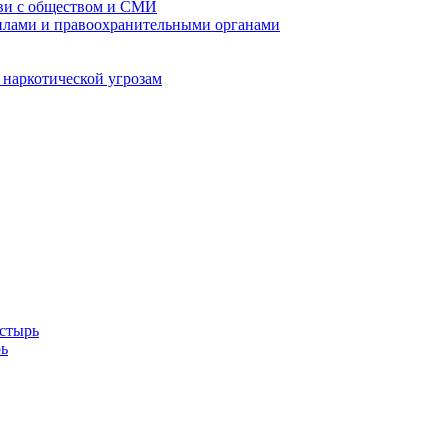
кви с обществом и СМИ
илами и правоохранительными органами
 наркотической угрозам
стырь
ь