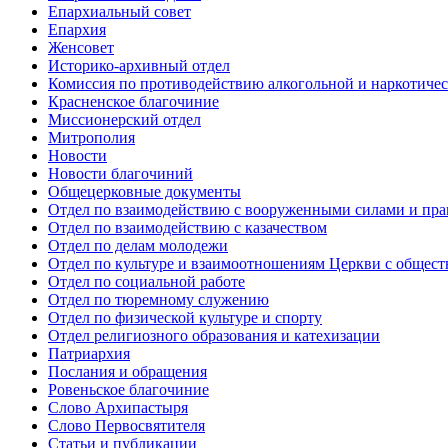
Епархиальный совет
Епархия
Женсовет
Историко-архивный отдел
Комиссия по противодействию алкогольной и наркотичес
Красненское благочиние
Миссионерский отдел
Митрополия
Новости
Новости благочиний
Общецерковные документы
Отдел по взаимодействию с вооруженными силами и пр
Отдел по взаимодействию с казачеством
Отдел по делам молодежи
Отдел по культуре и взаимоотношениям Церкви с общес
Отдел по социальной работе
Отдел по тюремному служению
Отдел по физической культуре и спорту
Отдел религиозного образования и катехизации
Патриархия
Послания и обращения
Ровеньское благочиние
Слово Архипастыря
Слово Первосвятителя
Статьи и публикации