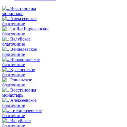
Восстановим
монастырь
Алексеевское
благочиние
I и II-е Бирюченское
благочиние
Валуйское
благочиние
Вейделевское
благочиние
Волоконовское
благочиние
Красненское
благочиние
Ровеньское
благочиние
Восстановим
монастырь
Алексеевское
благочиние
I-е Бирюченское
благочиние
Валуйское
благочиние