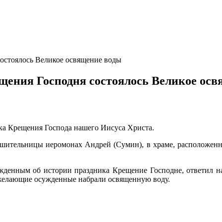
остоялось Великое освящение воды
щения Господня состоялось Великое ос
ка Крещения Господа нашего Иисуса Христа.
ешительницы иеромонах Андрей (Сумин), в храме, расположен
жденным об истории праздника Крещение Господне, ответил на
 желающие осужденные набрали освященную воду.