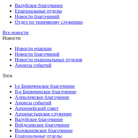
Валуйское благочиние
Епархиальные отделы
Новости благочиний
Отдел по тюремному служению
Все новости
Новости
Новости епархии
Новости благочиний
Новости епархиальных отделов
Анонсы событий
Теги
I-е Бирюченское благочиние
II-е Бирюченское благочиние
Алексеевское благочиние
Анонсы событий
Архиерейский совет
Архипастырское служение
Валуйское благочиние
Вейделевское благочиние
Волоконовское благочиние
Епархиальные отделы