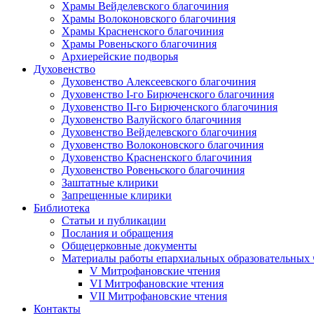
Храмы Вейделевского благочиния
Храмы Волоконовского благочиния
Храмы Красненского благочиния
Храмы Ровеньского благочиния
Архиерейские подворья
Духовенство
Духовенство Алексеевского благочиния
Духовенство I-го Бирюченского благочиния
Духовенство II-го Бирюченского благочиния
Духовенство Валуйского благочиния
Духовенство Вейделевского благочиния
Духовенство Волоконовского благочиния
Духовенство Красненского благочиния
Духовенство Ровеньского благочиния
Заштатные клирики
Запрещенные клирики
Библиотека
Статьи и публикации
Послания и обращения
Общецерковные документы
Материалы работы епархиальных образовательных
V Митрофановские чтения
VI Митрофановские чтения
VII Митрофановские чтения
Контакты