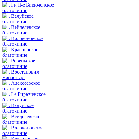
I и II-е Бирюченское
благочиние
Валуйское
благочиние
Вейделевское
благочиние
Волоконовское
благочиние
Красненское
благочиние
Ровеньское
благочиние
Восстановим
монастырь
Алексеевское
благочиние
I-е Бирюченское
благочиние
Валуйское
благочиние
Вейделевское
благочиние
Волоконовское
благочиние
Красненское