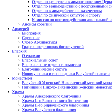
Отдел по культуре и взаимоотношениям Цер
Отдел по взаимодействию с вооруженными с
Отдел по взаимодействию с казачеством
Отдел по физической культуре и спорту
Комиссия по противодействию алкогольной и
Анонсы событий
Архиерей
Биография
Служение
Слово Архипастыря
График предстоящих богослужений
Епархия
О епархии
Епархиальный совет
Епархиальные отделы и комиссии
Благочиннические округа
Новомученики и исповедники Валуйской епархии
Монастыри
Валуйский Успенский Николаевский мужской мона
Пятницкий Николо-Тихвинский женский монастыр
Храмы
Храмы Алексеевского благочиния
Храмы I-го Бирюченского благочиния
Храмы II-го Бирюченского благочиния
Храмы Валуйского благочиния