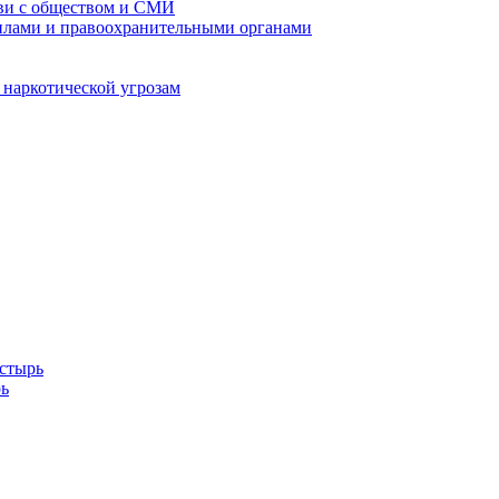
кви с обществом и СМИ
илами и правоохранительными органами
 наркотической угрозам
стырь
ь