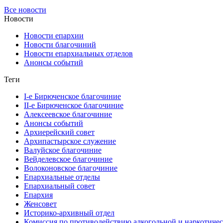
Все новости
Новости
Новости епархии
Новости благочиний
Новости епархиальных отделов
Анонсы событий
Теги
I-е Бирюченское благочиние
II-е Бирюченское благочиние
Алексеевское благочиние
Анонсы событий
Архиерейский совет
Архипастырское служение
Валуйское благочиние
Вейделевское благочиние
Волоконовское благочиние
Епархиальные отделы
Епархиальный совет
Епархия
Женсовет
Историко-архивный отдел
Комиссия по противодействию алкогольной и наркотичес