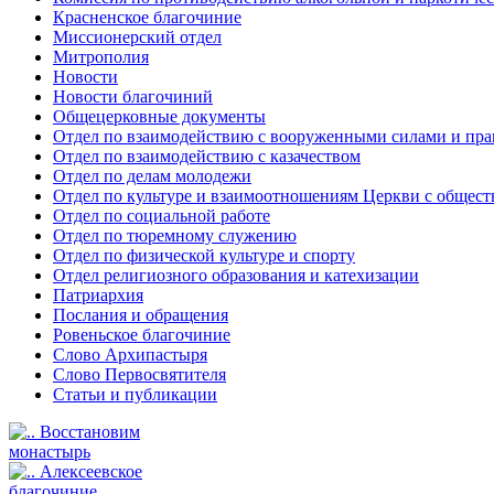
Красненское благочиние
Миссионерский отдел
Митрополия
Новости
Новости благочиний
Общецерковные документы
Отдел по взаимодействию с вооруженными силами и пр
Отдел по взаимодействию с казачеством
Отдел по делам молодежи
Отдел по культуре и взаимоотношениям Церкви с общес
Отдел по социальной работе
Отдел по тюремному служению
Отдел по физической культуре и спорту
Отдел религиозного образования и катехизации
Патриархия
Послания и обращения
Ровеньское благочиние
Слово Архипастыря
Слово Первосвятителя
Статьи и публикации
Восстановим
монастырь
Алексеевское
благочиние