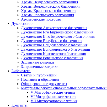
Храмы Вейделевского благочиния
Храмы Волоконовского благочиния
Храмы Красненского благочиния
Храмы Ровеньского благочиния
Архиерейские подворья
Духовенство
Духовенство Алексеевского благочиния
Духовенство I-го Бирюченского благочиния
Духовенство II-го Бирюченского благочиния
Духовенство Валуйского благочиния
Духовенство Вейделевского благочиния
Духовенство Волоконовского благочиния
Духовенство Красненского благочиния
Духовенство Ровеньского благочиния
Заштатные клирики
Запрещенные клирики
Библиотека
Статьи и публикации
Послания и обращения
Общецерковные документы
Материалы работы епархиальных образовательных
V Митрофановские чтения
VI Митрофановские чтения
VII Митрофановские чтения
Контакты