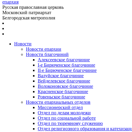
епархия
Русская православная церковь
Московский патриархат
Белгородская митрополия
Новости
Новости епархии
Новости благочиний
Алексеевское благочиние
I-е Бирюченское благочиние
II-е Бирюченское благочиние
Валуйское благочиние
Вейделевское благочиние
Волоконовское благочиние
Красненское благочиние
Ровеньское благочиние
Новости епархиальных отделов
Миссионерский отдел
Отдел по делам молодежи
Отдел по социальной работе
Отдел по тюремному служению
Отдел религиозного образования и катехизац