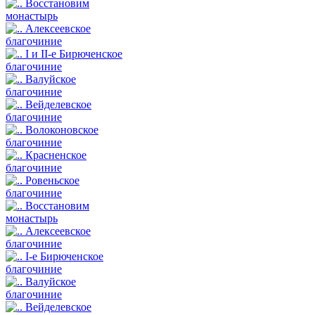
Восстановим
монастырь
Алексеевское
благочиние
I и II-е Бирюченское
благочиние
Валуйское
благочиние
Вейделевское
благочиние
Волоконовское
благочиние
Красненское
благочиние
Ровеньское
благочиние
Восстановим
монастырь
Алексеевское
благочиние
I-е Бирюченское
благочиние
Валуйское
благочиние
Вейделевское