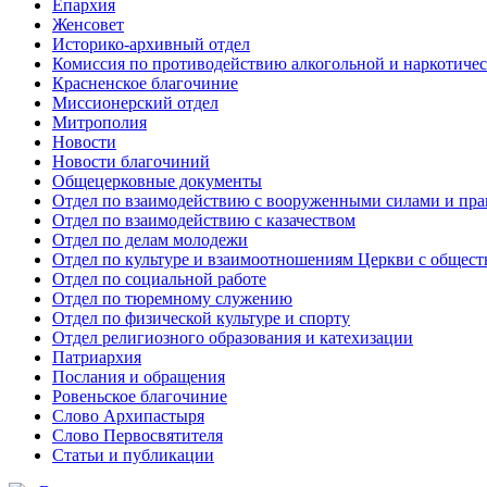
Епархия
Женсовет
Историко-архивный отдел
Комиссия по противодействию алкогольной и наркотичес
Красненское благочиние
Миссионерский отдел
Митрополия
Новости
Новости благочиний
Общецерковные документы
Отдел по взаимодействию с вооруженными силами и пр
Отдел по взаимодействию с казачеством
Отдел по делам молодежи
Отдел по культуре и взаимоотношениям Церкви с общес
Отдел по социальной работе
Отдел по тюремному служению
Отдел по физической культуре и спорту
Отдел религиозного образования и катехизации
Патриархия
Послания и обращения
Ровеньское благочиние
Слово Архипастыря
Слово Первосвятителя
Статьи и публикации