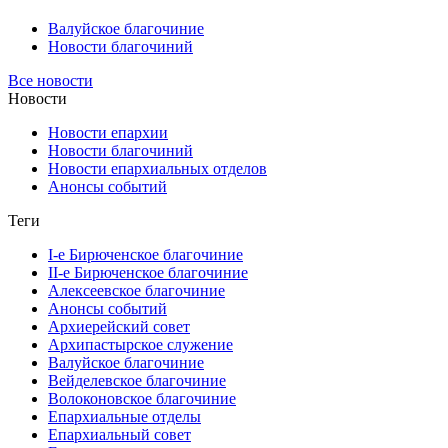
Валуйское благочиние
Новости благочиний
Все новости
Новости
Новости епархии
Новости благочиний
Новости епархиальных отделов
Анонсы событий
Теги
I-е Бирюченское благочиние
II-е Бирюченское благочиние
Алексеевское благочиние
Анонсы событий
Архиерейский совет
Архипастырское служение
Валуйское благочиние
Вейделевское благочиние
Волоконовское благочиние
Епархиальные отделы
Епархиальный совет