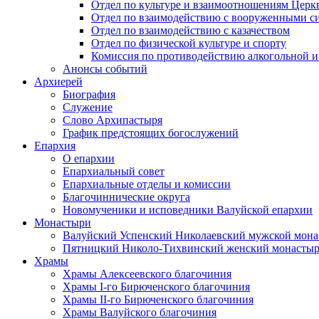
Отдел по культуре и взаимоотношениям Цер
Отдел по взаимодействию с вооруженными с
Отдел по взаимодействию с казачеством
Отдел по физической культуре и спорту
Комиссия по противодействию алкогольной и
Анонсы событий
Архиерей
Биография
Служение
Слово Архипастыря
График предстоящих богослужений
Епархия
О епархии
Епархиальный совет
Епархиальные отделы и комиссии
Благочиннические округа
Новомученики и исповедники Валуйской епархии
Монастыри
Валуйский Успенский Николаевский мужской мона
Пятницкий Николо-Тихвинский женский монастыр
Храмы
Храмы Алексеевского благочиния
Храмы I-го Бирюченского благочиния
Храмы II-го Бирюченского благочиния
Храмы Валуйского благочиния