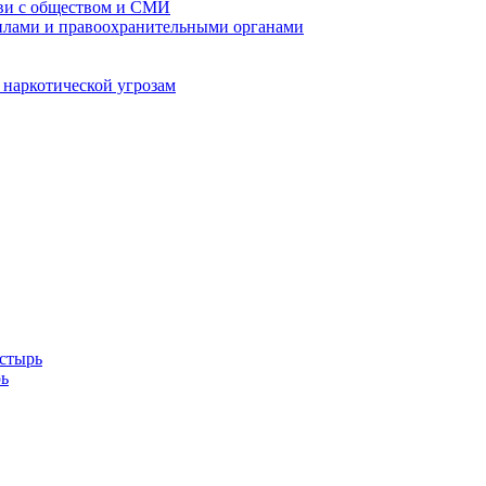
кви с обществом и СМИ
илами и правоохранительными органами
 наркотической угрозам
стырь
ь