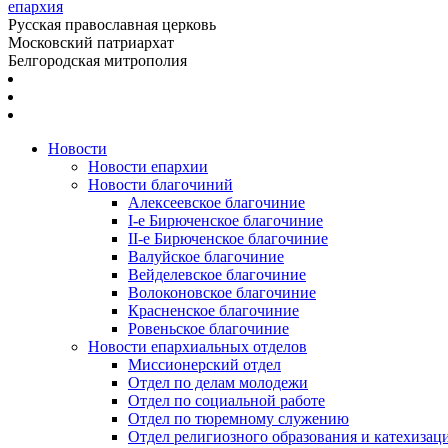
епархия
Русская православная церковь
Московский патриархат
Белгородская митрополия
Новости
Новости епархии
Новости благочиний
Алексеевское благочиние
I-е Бирюченское благочиние
II-е Бирюченское благочиние
Валуйское благочиние
Вейделевское благочиние
Волоконовское благочиние
Красненское благочиние
Ровеньское благочиние
Новости епархиальных отделов
Миссионерский отдел
Отдел по делам молодежи
Отдел по социальной работе
Отдел по тюремному служению
Отдел религиозного образования и катехизац