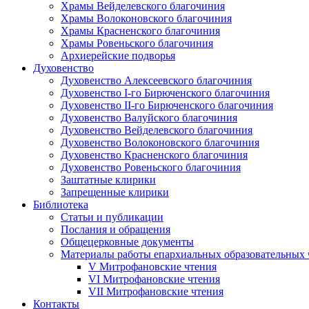
Храмы Вейделевского благочиния
Храмы Волоконовского благочиния
Храмы Красненского благочиния
Храмы Ровеньского благочиния
Архиерейские подворья
Духовенство
Духовенство Алексеевского благочиния
Духовенство I-го Бирюченского благочиния
Духовенство II-го Бирюченского благочиния
Духовенство Валуйского благочиния
Духовенство Вейделевского благочиния
Духовенство Волоконовского благочиния
Духовенство Красненского благочиния
Духовенство Ровеньского благочиния
Заштатные клирики
Запрещенные клирики
Библиотека
Статьи и публикации
Послания и обращения
Общецерковные документы
Материалы работы епархиальных образовательных
V Митрофановские чтения
VI Митрофановские чтения
VII Митрофановские чтения
Контакты