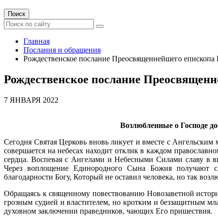
Поиск
Главная
Послания и обращения
Рождественское послание Преосвященнейшего епископа В
Рождественское послание Преосвященне
7 ЯНВАРЯ 2022
Возлюбленные о Господе д
Сегодня Святая Церковь вновь ликует и вместе с Ангельским 
совершается на небесах находит отклик в каждом православн
сердца. Воспевая с Ангелами и Небесными Силами славу в в
Через воплощение Единородного Сына Божия получают сп
благодарности Богу, Который не оставил человека, но так воз
Обращаясь к священному повествованию Новозаветной истории
грозным судией и властителем, но кротким и беззащитным мл
духовном заключении праведников, чающих Его пришествия.