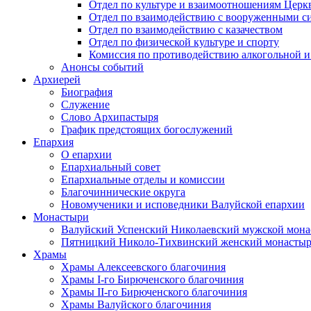
Отдел по культуре и взаимоотношениям Цер
Отдел по взаимодействию с вооруженными с
Отдел по взаимодействию с казачеством
Отдел по физической культуре и спорту
Комиссия по противодействию алкогольной и
Анонсы событий
Архиерей
Биография
Служение
Слово Архипастыря
График предстоящих богослужений
Епархия
О епархии
Епархиальный совет
Епархиальные отделы и комиссии
Благочиннические округа
Новомученики и исповедники Валуйской епархии
Монастыри
Валуйский Успенский Николаевский мужской мона
Пятницкий Николо-Тихвинский женский монастыр
Храмы
Храмы Алексеевского благочиния
Храмы I-го Бирюченского благочиния
Храмы II-го Бирюченского благочиния
Храмы Валуйского благочиния