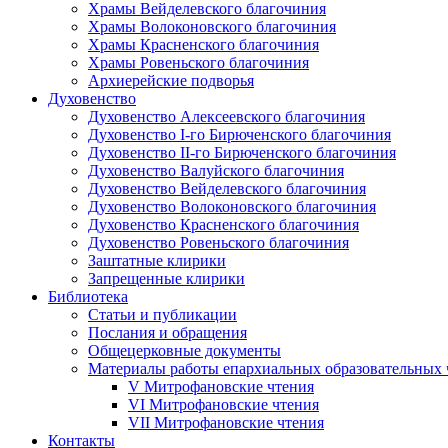
Храмы Вейделевского благочиния
Храмы Волоконовского благочиния
Храмы Красненского благочиния
Храмы Ровеньского благочиния
Архиерейские подворья
Духовенство
Духовенство Алексеевского благочиния
Духовенство I-го Бирюченского благочиния
Духовенство II-го Бирюченского благочиния
Духовенство Валуйского благочиния
Духовенство Вейделевского благочиния
Духовенство Волоконовского благочиния
Духовенство Красненского благочиния
Духовенство Ровеньского благочиния
Заштатные клирики
Запрещенные клирики
Библиотека
Статьи и публикации
Послания и обращения
Общецерковные документы
Материалы работы епархиальных образовательных
V Митрофановские чтения
VI Митрофановские чтения
VII Митрофановские чтения
Контакты