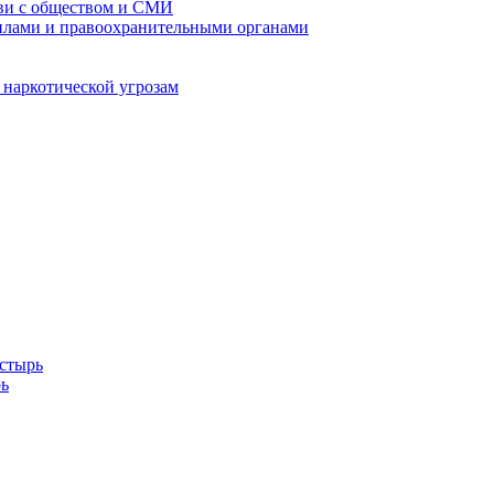
кви с обществом и СМИ
илами и правоохранительными органами
 наркотической угрозам
стырь
ь