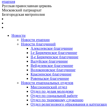
епархия
Русская православная церковь
Московский патриархат
Белгородская митрополия
Новости
Новости епархии
Новости благочиний
Алексеевское благочиние
I-е Бирюченское благочиние
II-е Бирюченское благочиние
Валуйское благочиние
Вейделевское благочиние
Волоконовское благочиние
Красненское благочиние
Ровеньское благочиние
Новости епархиальных отделов
Миссионерский отдел
Отдел по делам молодежи
Отдел по социальной работе
Отдел по тюремному служению
Отдел религиозного образования и катехизац