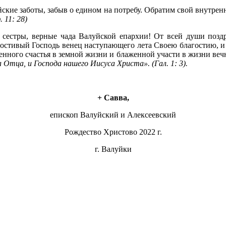
ейские заботы, забыв о едином на потребу. Обратим свой внутр
 11: 28)
и сестры, верные чада Валуйской епархии! От всей души позд
стивый Господь венец наступающего лета Своею благостию, и д
нного счастья в земной жизни и блаженной участи в жизни веч
 Отца, и Господа нашего Иисуса Христа». (Гал. 1: 3).
+ Савва,
епископ Валуйский и Алексеевский
Рождество Христово 2022 г.
г. Валуйки