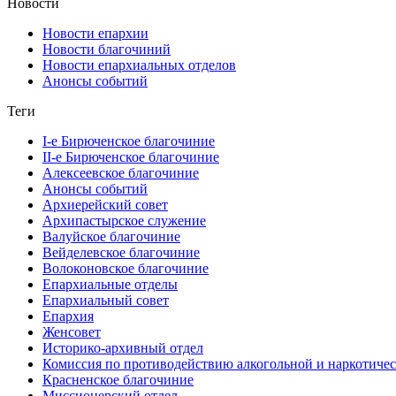
Новости
Новости епархии
Новости благочиний
Новости епархиальных отделов
Анонсы событий
Теги
I-е Бирюченское благочиние
II-е Бирюченское благочиние
Алексеевское благочиние
Анонсы событий
Архиерейский совет
Архипастырское служение
Валуйское благочиние
Вейделевское благочиние
Волоконовское благочиние
Епархиальные отделы
Епархиальный совет
Епархия
Женсовет
Историко-архивный отдел
Комиссия по противодействию алкогольной и наркотичес
Красненское благочиние
Миссионерский отдел