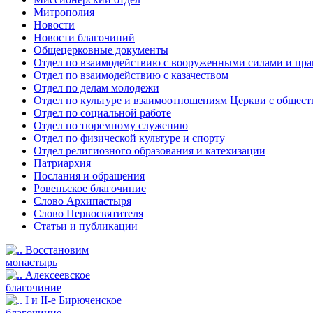
Митрополия
Новости
Новости благочиний
Общецерковные документы
Отдел по взаимодействию с вооруженными силами и пр
Отдел по взаимодействию с казачеством
Отдел по делам молодежи
Отдел по культуре и взаимоотношениям Церкви с общес
Отдел по социальной работе
Отдел по тюремному служению
Отдел по физической культуре и спорту
Отдел религиозного образования и катехизации
Патриархия
Послания и обращения
Ровеньское благочиние
Слово Архипастыря
Слово Первосвятителя
Статьи и публикации
Восстановим
монастырь
Алексеевское
благочиние
I и II-е Бирюченское
благочиние