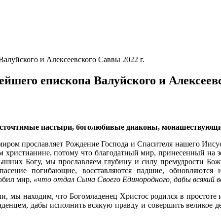
алуйского и Алексеевского Саввы 2022 г.
йшего епископа Валуйского и Алексеевс
осточтимые пастыри, боголюбивые диаконы, монашествующие,
миром прославляет Рождение Господа и Спасителя нашего Иисуса
ом христианине, потому что благодатный мир, принесенный на 
ышних Богу, мы прославляем глубину и силу премудрости Божи
асение погибающие, восставляются падшие, обновляются и
любил мир,
«что отдал Сына Своего Единородного, дабы всякий вер
, мы находим, что Богомладенец Христос родился в простоте и
аденцем, дабы исполнить всякую правду и совершить великое де