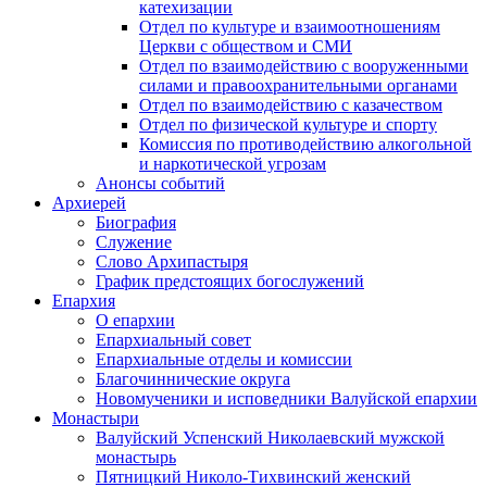
катехизации
Отдел по культуре и взаимоотношениям
Церкви с обществом и СМИ
Отдел по взаимодействию с вооруженными
силами и правоохранительными органами
Отдел по взаимодействию с казачеством
Отдел по физической культуре и спорту
Комиссия по противодействию алкогольной
и наркотической угрозам
Анонсы событий
Архиерей
Биография
Служение
Слово Архипастыря
График предстоящих богослужений
Епархия
О епархии
Епархиальный совет
Епархиальные отделы и комиссии
Благочиннические округа
Новомученики и исповедники Валуйской епархии
Монастыри
Валуйский Успенский Николаевский мужской
монастырь
Пятницкий Николо-Тихвинский женский