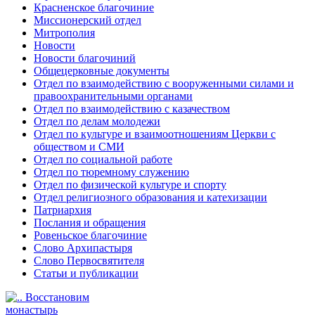
Красненское благочиние
Миссионерский отдел
Митрополия
Новости
Новости благочиний
Общецерковные документы
Отдел по взаимодействию с вооруженными силами и
правоохранительными органами
Отдел по взаимодействию с казачеством
Отдел по делам молодежи
Отдел по культуре и взаимоотношениям Церкви с
обществом и СМИ
Отдел по социальной работе
Отдел по тюремному служению
Отдел по физической культуре и спорту
Отдел религиозного образования и катехизации
Патриархия
Послания и обращения
Ровеньское благочиние
Слово Архипастыря
Слово Первосвятителя
Статьи и публикации
Восстановим
монастырь