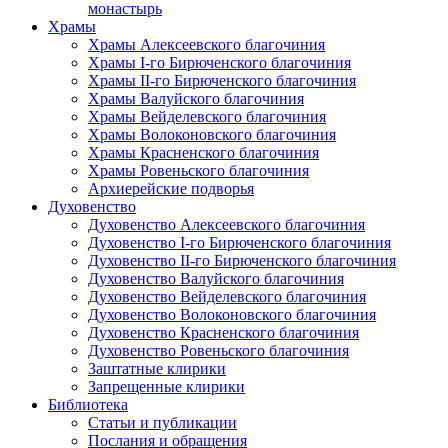
монастырь
Храмы
Храмы Алексеевского благочиния
Храмы I-го Бирюченского благочиния
Храмы II-го Бирюченского благочиния
Храмы Валуйского благочиния
Храмы Вейделевского благочиния
Храмы Волоконовского благочиния
Храмы Красненского благочиния
Храмы Ровеньского благочиния
Архиерейские подворья
Духовенство
Духовенство Алексеевского благочиния
Духовенство I-го Бирюченского благочиния
Духовенство II-го Бирюченского благочиния
Духовенство Валуйского благочиния
Духовенство Вейделевского благочиния
Духовенство Волоконовского благочиния
Духовенство Красненского благочиния
Духовенство Ровеньского благочиния
Заштатные клирики
Запрещенные клирики
Библиотека
Статьи и публикации
Послания и обращения