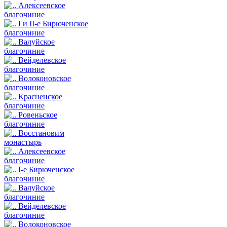
Алексеевское
благочиние
I и II-е Бирюченское
благочиние
Валуйское
благочиние
Вейделевское
благочиние
Волоконовское
благочиние
Красненское
благочиние
Ровеньское
благочиние
Восстановим
монастырь
Алексеевское
благочиние
I-е Бирюченское
благочиние
Валуйское
благочиние
Вейделевское
благочиние
Волоконовское