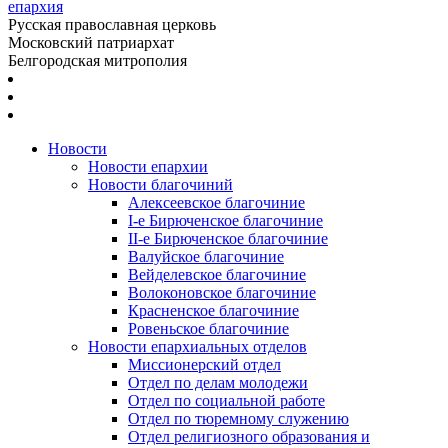
епархия
Русская православная церковь
Московский патриархат
Белгородская митрополия
Новости
Новости епархии
Новости благочиний
Алексеевское благочиние
I-е Бирюченское благочиние
II-е Бирюченское благочиние
Валуйское благочиние
Вейделевское благочиние
Волоконовское благочиние
Красненское благочиние
Ровеньское благочиние
Новости епархиальных отделов
Миссионерский отдел
Отдел по делам молодежи
Отдел по социальной работе
Отдел по тюремному служению
Отдел религиозного образования и