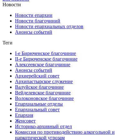
Новости
Новости епархии
Новости благочиний
Новости епархиальных отделов
Анонсы событий
Теги
I-е Бирюченское благочиние
II-е Бирюченское благочиние
Алексеевское благочиние
Анонсы событий
Архиерейский совет
Архипастырское служение
Валуйское благочиние
Вейделевское благочиние
Волоконовское благочиние
Епархиальные отделы
Епархиальный совет
Епархия
Женсовет
Историко-архивный отдел
Комиссия по противодействию алкогольной и
наркотической угрозам