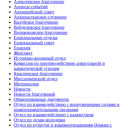
Алексеевское благочиние
Анонсы событий
Архиерейский совет
Архипастырское служение
Валуйское благочиние
Вейделевское благочиние
Волоконовское благочиние
Епархиальные отделы
Епархиальный совет
Епархия
Женсовет
Историко-архивный отдел
Комиссия по противодействию алкогольной и
наркотической угрозам
Красненское благочиние
Миссионерский отдел
Митрополия
Новости
Новости благочиний
Общецерковные документы
Отдел по взаимодействию с вооруженными силами и
правоохранительными органами
Отдел по взаимодействию с казачеством
Отдел по делам молодежи
Отдел по культуре и взаимоотношениям Церкви с