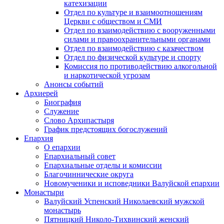
катехизации
Отдел по культуре и взаимоотношениям
Церкви с обществом и СМИ
Отдел по взаимодействию с вооруженными
силами и правоохранительными органами
Отдел по взаимодействию с казачеством
Отдел по физической культуре и спорту
Комиссия по противодействию алкогольной
и наркотической угрозам
Анонсы событий
Архиерей
Биография
Служение
Слово Архипастыря
График предстоящих богослужений
Епархия
О епархии
Епархиальный совет
Епархиальные отделы и комиссии
Благочиннические округа
Новомученики и исповедники Валуйской епархии
Монастыри
Валуйский Успенский Николаевский мужской
монастырь
Пятницкий Николо-Тихвинский женский