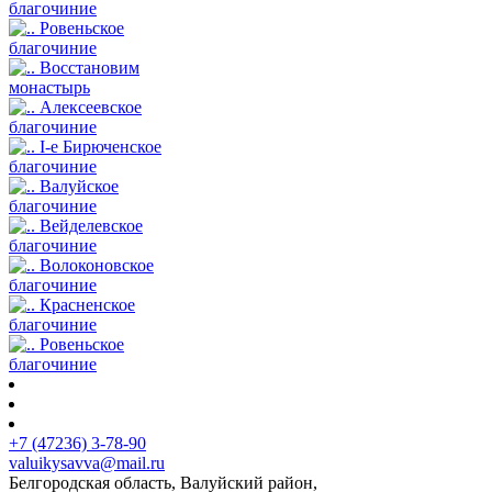
благочиние
Ровеньское
благочиние
Восстановим
монастырь
Алексеевское
благочиние
I-е Бирюченское
благочиние
Валуйское
благочиние
Вейделевское
благочиние
Волоконовское
благочиние
Красненское
благочиние
Ровеньское
благочиние
+7 (47236) 3-78-90
valuikysavva@mail.ru
Белгородская область, Валуйский район,