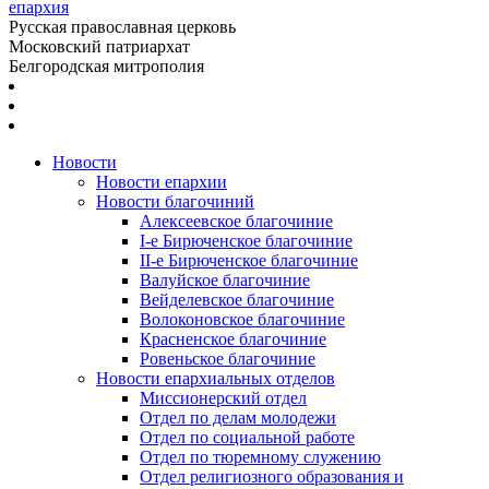
епархия
Русская православная церковь
Московский патриархат
Белгородская митрополия
Новости
Новости епархии
Новости благочиний
Алексеевское благочиние
I-е Бирюченское благочиние
II-е Бирюченское благочиние
Валуйское благочиние
Вейделевское благочиние
Волоконовское благочиние
Красненское благочиние
Ровеньское благочиние
Новости епархиальных отделов
Миссионерский отдел
Отдел по делам молодежи
Отдел по социальной работе
Отдел по тюремному служению
Отдел религиозного образования и