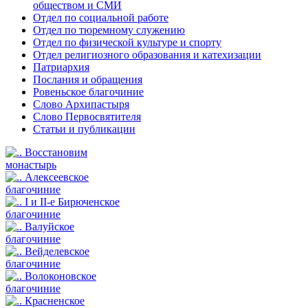
обществом и СМИ
Отдел по социальной работе
Отдел по тюремному служению
Отдел по физической культуре и спорту
Отдел религиозного образования и катехизации
Патриархия
Послания и обращения
Ровеньское благочиние
Слово Архипастыря
Слово Первосвятителя
Статьи и публикации
Восстановим
монастырь
Алексеевское
благочиние
I и II-е Бирюченское
благочиние
Валуйское
благочиние
Вейделевское
благочиние
Волоконовское
благочиние
Красненское