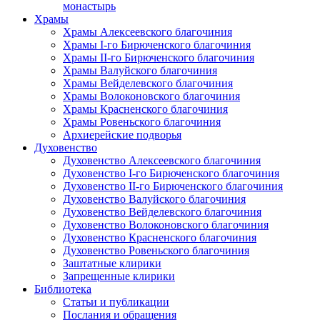
монастырь
Храмы
Храмы Алексеевского благочиния
Храмы I-го Бирюченского благочиния
Храмы II-го Бирюченского благочиния
Храмы Валуйского благочиния
Храмы Вейделевского благочиния
Храмы Волоконовского благочиния
Храмы Красненского благочиния
Храмы Ровеньского благочиния
Архиерейские подворья
Духовенство
Духовенство Алексеевского благочиния
Духовенство I-го Бирюченского благочиния
Духовенство II-го Бирюченского благочиния
Духовенство Валуйского благочиния
Духовенство Вейделевского благочиния
Духовенство Волоконовского благочиния
Духовенство Красненского благочиния
Духовенство Ровеньского благочиния
Заштатные клирики
Запрещенные клирики
Библиотека
Статьи и публикации
Послания и обращения