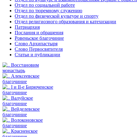
Отдел по социальной работе
Отдел по тюремному служению
Отдел по физической культуре и спорту
Отдел религиозного образования и катехизации
Патриархия
Послания и обращения
Ровеньское благочиние
Слово Архипастыря
Слово Первосвятителя
Статьи и публикации
Восстановим
монастырь
Алексеевское
благочиние
I и II-е Бирюченское
благочиние
Валуйское
благочиние
Вейделевское
благочиние
Волоконовское
благочиние
Красненское
благочиние