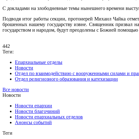
С докладами на злободневные темы нынешнего времени выступ
Подводя итог работы секции, протоиерей Михаил Чайка отмет
брошенных нашему государству извне. Священник призвал на
государством и народом, будут преодолены с Божией помощью
442
Теги:
Епархиальные отделы
Новости
Отдел по взаимодействию с вооруженными силами и пр
Отдел религиозного образования и катехизации
Все новости
Новости
Новости епархии
Новости благочиний
Новости епархиальных отделов
Анонсы событий
Теги