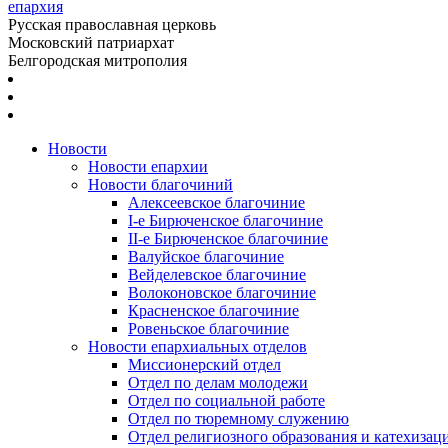
епархия
Русская православная церковь
Московский патриархат
Белгородская митрополия
Новости
Новости епархии
Новости благочиний
Алексеевское благочиние
I-е Бирюченское благочиние
II-е Бирюченское благочиние
Валуйское благочиние
Вейделевское благочиние
Волоконовское благочиние
Красненское благочиние
Ровеньское благочиние
Новости епархиальных отделов
Миссионерский отдел
Отдел по делам молодежи
Отдел по социальной работе
Отдел по тюремному служению
Отдел религиозного образования и катехизац