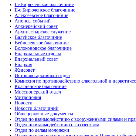
I-е Бирюченское благочиние
II-е Бирюченское благочиние
Алексеевское благочиние
Анонсы событий
Архиерейский совет
Архипастырское служение
Валуйское благочиние
Вейделевское благочиние
Волоконовское благочиние
Епархиальные отделы
Епархиальный совет
Епархия
Женсовет
Историко-архивный отдел
Комиссия по противодействию алкогольной и наркотичес
Красненское благочиние
Миссионерский отдел
Митрополия
Новости
Новости благочиний
Общецерковные документы
Отдел по взаимодействию с вооруженными силами и пр
Отдел по взаимодействию с казачеством
Отдел по делам молодежи
Отдел по культуре и взаимоотношениям Церкви с общес