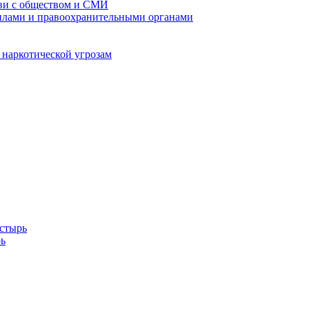
кви с обществом и СМИ
илами и правоохранительными органами
 наркотической угрозам
стырь
ь