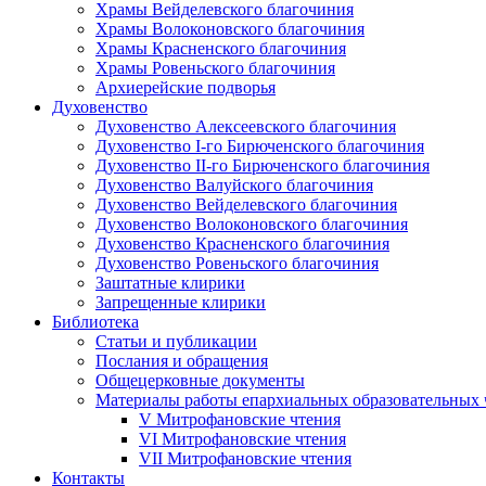
Храмы Вейделевского благочиния
Храмы Волоконовского благочиния
Храмы Красненского благочиния
Храмы Ровеньского благочиния
Архиерейские подворья
Духовенство
Духовенство Алексеевского благочиния
Духовенство I-го Бирюченского благочиния
Духовенство II-го Бирюченского благочиния
Духовенство Валуйского благочиния
Духовенство Вейделевского благочиния
Духовенство Волоконовского благочиния
Духовенство Красненского благочиния
Духовенство Ровеньского благочиния
Заштатные клирики
Запрещенные клирики
Библиотека
Статьи и публикации
Послания и обращения
Общецерковные документы
Материалы работы епархиальных образовательных
V Митрофановские чтения
VI Митрофановские чтения
VII Митрофановские чтения
Контакты