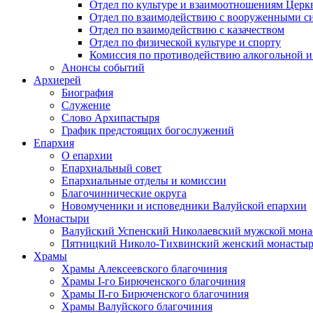
Отдел по культуре и взаимоотношениям Цер
Отдел по взаимодействию с вооруженными с
Отдел по взаимодействию с казачеством
Отдел по физической культуре и спорту
Комиссия по противодействию алкогольной и
Анонсы событий
Архиерей
Биография
Служение
Слово Архипастыря
График предстоящих богослужений
Епархия
О епархии
Епархиальный совет
Епархиальные отделы и комиссии
Благочиннические округа
Новомученики и исповедники Валуйской епархии
Монастыри
Валуйский Успенский Николаевский мужской мона
Пятницкий Николо-Тихвинский женский монастыр
Храмы
Храмы Алексеевского благочиния
Храмы I-го Бирюченского благочиния
Храмы II-го Бирюченского благочиния
Храмы Валуйского благочиния