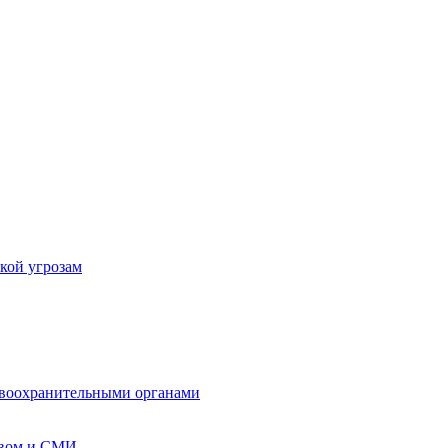
кой угрозам
авоохранительными органами
твом и СМИ