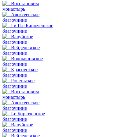
Восстановим
монастырь
Алексеевское
благочиние
I и II-е Бирюченское
благочиние
Валуйское
благочиние
Вейделевское
благочиние
Волоконовское
благочиние
Красненское
благочиние
Ровеньское
благочиние
Восстановим
монастырь
Алексеевское
благочиние
I-е Бирюченское
благочиние
Валуйское
благочиние
Вейделевское