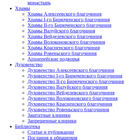
монастырь
Храмы
Храмы Алексеевского благочиния
Храмы I-го Бирюченского благочиния
Храмы II-го Бирюченского благочиния
Храмы Валуйского благочиния
Храмы Вейделевского благочиния
Храмы Волоконовского благочиния
Храмы Красненского благочиния
Храмы Ровеньского благочиния
Архиерейские подворья
Духовенство
Духовенство Алексеевского благочиния
Духовенство I-го Бирюченского благочиния
Духовенство II-го Бирюченского благочиния
Духовенство Валуйского благочиния
Духовенство Вейделевского благочиния
Духовенство Волоконовского благочиния
Духовенство Красненского благочиния
Духовенство Ровеньского благочиния
Заштатные клирики
Запрещенные клирики
Библиотека
Статьи и публикации
Послания и обращения