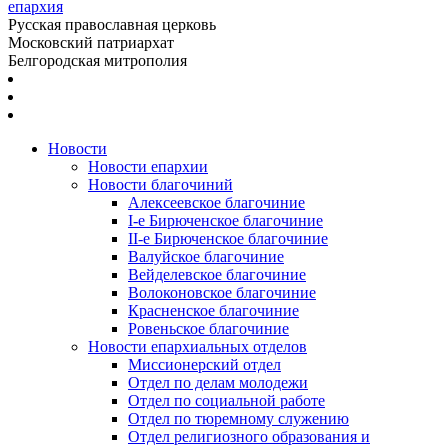
епархия
Русская православная церковь
Московский патриархат
Белгородская митрополия
Новости
Новости епархии
Новости благочиний
Алексеевское благочиние
I-е Бирюченское благочиние
II-е Бирюченское благочиние
Валуйское благочиние
Вейделевское благочиние
Волоконовское благочиние
Красненское благочиние
Ровеньское благочиние
Новости епархиальных отделов
Миссионерский отдел
Отдел по делам молодежи
Отдел по социальной работе
Отдел по тюремному служению
Отдел религиозного образования и