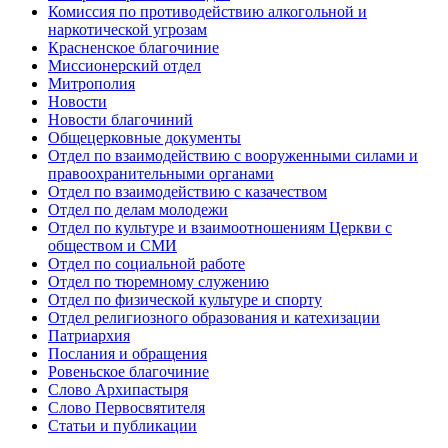
Комиссия по противодействию алкогольной и
наркотической угрозам
Красненское благочиние
Миссионерский отдел
Митрополия
Новости
Новости благочиний
Общецерковные документы
Отдел по взаимодействию с вооруженными силами и
правоохранительными органами
Отдел по взаимодействию с казачеством
Отдел по делам молодежи
Отдел по культуре и взаимоотношениям Церкви с
обществом и СМИ
Отдел по социальной работе
Отдел по тюремному служению
Отдел по физической культуре и спорту
Отдел религиозного образования и катехизации
Патриархия
Послания и обращения
Ровеньское благочиние
Слово Архипастыря
Слово Первосвятителя
Статьи и публикации