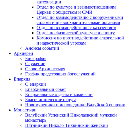
катехизации
Отдел по культуре и взаимоотношениям
Церкви с обществом и СМИ
Отдел по взаимодействию с вооруженными
силами и правоохранительными органами
Отдел по взаимодействию с казачеством
Отдел по физической культуре и спорту
Комиссия по противодействию алкогольной
и наркотической угрозам
Анонсы событий
Архиерей
Биография
Служение
Слово Архипастыря
График предстоящих богослужений
Епархия
О епархии
Епархиальный совет
Епархиальные отделы и комиссии
Благочиннические округа
Новомученики и исповедники Валуйской епархии
Монастыри
Валуйский Успенский Николаевский мужской
монастырь
Пятницкий Николо-Тихвинский женский