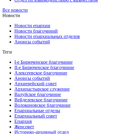
Все новости
Новости
Новости епархии
Новости благочиний
Новости епархиальных отделов
Анонсы событий
Теги
I-е Бирюченское благочиние
II-е Бирюченское благочиние
Алексеевское благочиние
Анонсы событий
Архиерейский совет
Архипастырское служение
Валуйское благочиние
Вейделевское благочиние
Волоконовское благочиние
Епархиальные отделы
Епархиальный совет
Епархия
Женсовет
Историко-архивный отдел