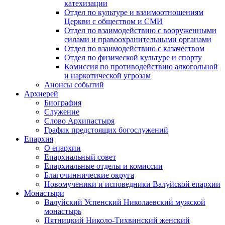
катехизации
Отдел по культуре и взаимоотношениям
Церкви с обществом и СМИ
Отдел по взаимодействию с вооруженными
силами и правоохранительными органами
Отдел по взаимодействию с казачеством
Отдел по физической культуре и спорту
Комиссия по противодействию алкогольной
и наркотической угрозам
Анонсы событий
Архиерей
Биография
Служение
Слово Архипастыря
График предстоящих богослужений
Епархия
О епархии
Епархиальный совет
Епархиальные отделы и комиссии
Благочиннические округа
Новомученики и исповедники Валуйской епархии
Монастыри
Валуйский Успенский Николаевский мужской
монастырь
Пятницкий Николо-Тихвинский женский