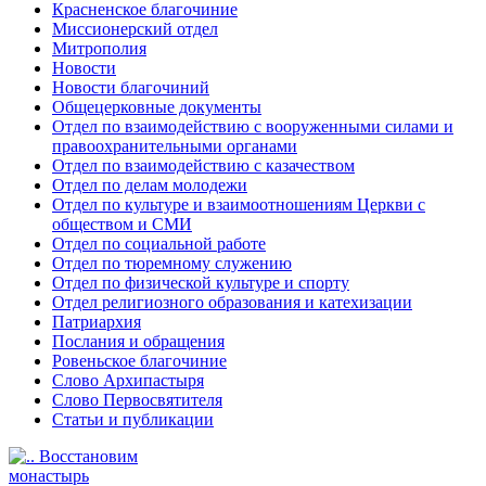
Красненское благочиние
Миссионерский отдел
Митрополия
Новости
Новости благочиний
Общецерковные документы
Отдел по взаимодействию с вооруженными силами и
правоохранительными органами
Отдел по взаимодействию с казачеством
Отдел по делам молодежи
Отдел по культуре и взаимоотношениям Церкви с
обществом и СМИ
Отдел по социальной работе
Отдел по тюремному служению
Отдел по физической культуре и спорту
Отдел религиозного образования и катехизации
Патриархия
Послания и обращения
Ровеньское благочиние
Слово Архипастыря
Слово Первосвятителя
Статьи и публикации
Восстановим
монастырь