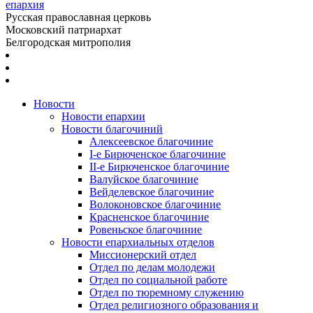
епархия
Русская православная церковь
Московский патриархат
Белгородская митрополия
Новости
Новости епархии
Новости благочиний
Алексеевское благочиние
I-е Бирюченское благочиние
II-е Бирюченское благочиние
Валуйское благочиние
Вейделевское благочиние
Волоконовское благочиние
Красненское благочиние
Ровеньское благочиние
Новости епархиальных отделов
Миссионерский отдел
Отдел по делам молодежи
Отдел по социальной работе
Отдел по тюремному служению
Отдел религиозного образования и