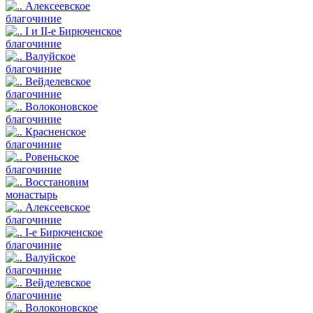
Алексеевское
благочиние
I и II-е Бирюченское
благочиние
Валуйское
благочиние
Вейделевское
благочиние
Волоконовское
благочиние
Красненское
благочиние
Ровеньское
благочиние
Восстановим
монастырь
Алексеевское
благочиние
I-е Бирюченское
благочиние
Валуйское
благочиние
Вейделевское
благочиние
Волоконовское