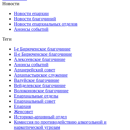
Новости
Новости епархии
Новости благочиний
Новости епархиальных отделов
Анонсы событий
Теги
I-е Бирюченское благочиние
II-е Бирюченское благочиние
Алексеевское благочиние
Анонсы событий
Архиерейский совет
Архипастырское служение
Валуйское благочиние
Вейделевское благочиние
Волоконовское благочиние
Епархиальные отделы
Епархиальный совет
Епархия
Женсовет
Историко-архивный отдел
Комиссия по противодействию алкогольной и
наркотической угрозам