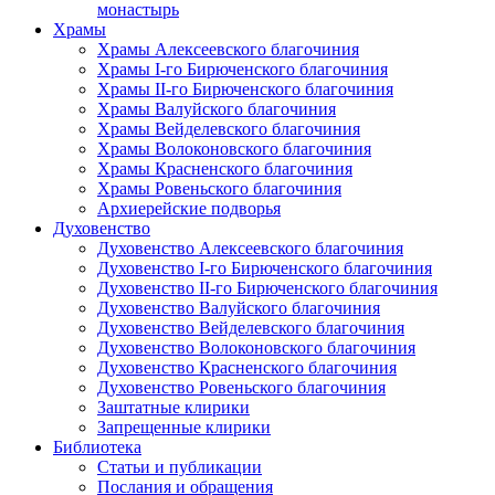
монастырь
Храмы
Храмы Алексеевского благочиния
Храмы I-го Бирюченского благочиния
Храмы II-го Бирюченского благочиния
Храмы Валуйского благочиния
Храмы Вейделевского благочиния
Храмы Волоконовского благочиния
Храмы Красненского благочиния
Храмы Ровеньского благочиния
Архиерейские подворья
Духовенство
Духовенство Алексеевского благочиния
Духовенство I-го Бирюченского благочиния
Духовенство II-го Бирюченского благочиния
Духовенство Валуйского благочиния
Духовенство Вейделевского благочиния
Духовенство Волоконовского благочиния
Духовенство Красненского благочиния
Духовенство Ровеньского благочиния
Заштатные клирики
Запрещенные клирики
Библиотека
Статьи и публикации
Послания и обращения