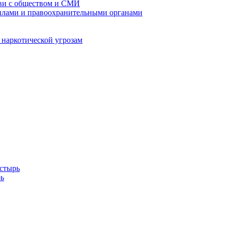
кви с обществом и СМИ
илами и правоохранительными органами
 наркотической угрозам
стырь
ь