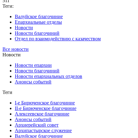
511
Теги:
Валуйское благочиние
Епархиальные отделы
Новости
Новости благочиний
Отдел по взаимодействию с казачеством
Все новости
Новости
Новости епархии
Новости благочиний
Новости епархиальных отделов
Анонсы событий
Теги
I-е Бирюченское благочиние
II-е Бирюченское благочиние
Алексеевское благочиние
Анонсы событий
Архиерейский совет
Архипастырское служение
Валуйское благочиние