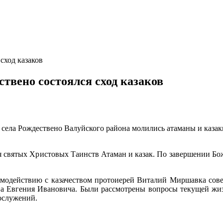
сход казаков
ствено состоялся сход казаков
а села Рождествено Валуйского района молились атаманы и каза
 святых Христовых Таинств Атаман и казак. По завершении Бож
аимодействию с казачеством протоиерей Виталий Миршавка сове
а Евгения Ивановича. Были рассмотрены вопросы текущей жиз
ослужений.