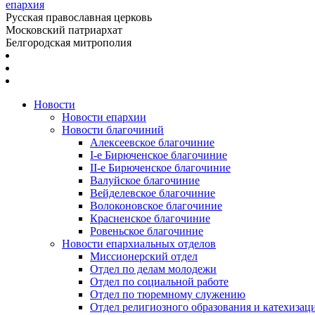
епархия
Русская православная церковь
Московский патриархат
Белгородская митрополия
Новости
Новости епархии
Новости благочиний
Алексеевское благочиние
I-е Бирюченское благочиние
II-е Бирюченское благочиние
Валуйское благочиние
Вейделевское благочиние
Волоконовское благочиние
Красненское благочиние
Ровеньское благочиние
Новости епархиальных отделов
Миссионерский отдел
Отдел по делам молодежи
Отдел по социальной работе
Отдел по тюремному служению
Отдел религиозного образования и катехизац