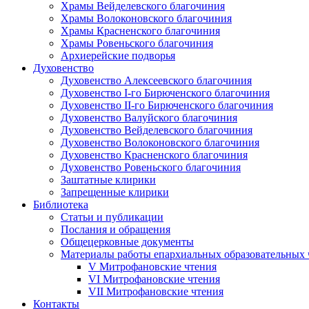
Храмы Вейделевского благочиния
Храмы Волоконовского благочиния
Храмы Красненского благочиния
Храмы Ровеньского благочиния
Архиерейские подворья
Духовенство
Духовенство Алексеевского благочиния
Духовенство I-го Бирюченского благочиния
Духовенство II-го Бирюченского благочиния
Духовенство Валуйского благочиния
Духовенство Вейделевского благочиния
Духовенство Волоконовского благочиния
Духовенство Красненского благочиния
Духовенство Ровеньского благочиния
Заштатные клирики
Запрещенные клирики
Библиотека
Статьи и публикации
Послания и обращения
Общецерковные документы
Материалы работы епархиальных образовательных
V Митрофановские чтения
VI Митрофановские чтения
VII Митрофановские чтения
Контакты