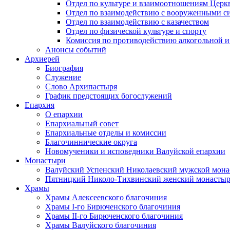
Отдел по культуре и взаимоотношениям Цер
Отдел по взаимодействию с вооруженными с
Отдел по взаимодействию с казачеством
Отдел по физической культуре и спорту
Комиссия по противодействию алкогольной и
Анонсы событий
Архиерей
Биография
Служение
Слово Архипастыря
График предстоящих богослужений
Епархия
О епархии
Епархиальный совет
Епархиальные отделы и комиссии
Благочиннические округа
Новомученики и исповедники Валуйской епархии
Монастыри
Валуйский Успенский Николаевский мужской мона
Пятницкий Николо-Тихвинский женский монастыр
Храмы
Храмы Алексеевского благочиния
Храмы I-го Бирюченского благочиния
Храмы II-го Бирюченского благочиния
Храмы Валуйского благочиния