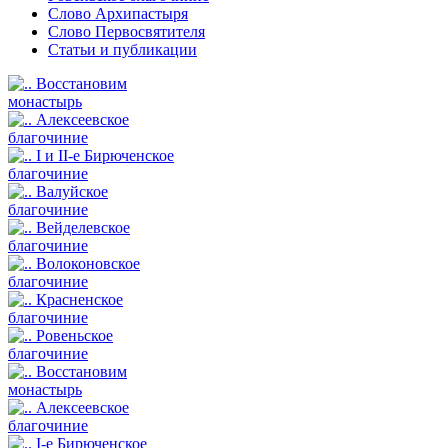
Слово Архипастыря
Слово Первосвятителя
Статьи и публикации
Восстановим
монастырь
Алексеевское
благочиние
I и II-е Бирюченское
благочиние
Валуйское
благочиние
Вейделевское
благочиние
Волоконовское
благочиние
Красненское
благочиние
Ровеньское
благочиние
Восстановим
монастырь
Алексеевское
благочиние
I-е Бирюченское