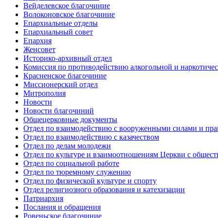
Вейделевское благочиние
Волоконовское благочиние
Епархиальные отделы
Епархиальный совет
Епархия
Женсовет
Историко-архивный отдел
Комиссия по противодействию алкогольной и наркотичес
Красненское благочиние
Миссионерский отдел
Митрополия
Новости
Новости благочиний
Общецерковные документы
Отдел по взаимодействию с вооруженными силами и пр
Отдел по взаимодействию с казачеством
Отдел по делам молодежи
Отдел по культуре и взаимоотношениям Церкви с общес
Отдел по социальной работе
Отдел по тюремному служению
Отдел по физической культуре и спорту
Отдел религиозного образования и катехизации
Патриархия
Послания и обращения
Ровеньское благочиние