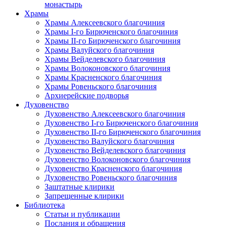
монастырь
Храмы
Храмы Алексеевского благочиния
Храмы I-го Бирюченского благочиния
Храмы II-го Бирюченского благочиния
Храмы Валуйского благочиния
Храмы Вейделевского благочиния
Храмы Волоконовского благочиния
Храмы Красненского благочиния
Храмы Ровеньского благочиния
Архиерейские подворья
Духовенство
Духовенство Алексеевского благочиния
Духовенство I-го Бирюченского благочиния
Духовенство II-го Бирюченского благочиния
Духовенство Валуйского благочиния
Духовенство Вейделевского благочиния
Духовенство Волоконовского благочиния
Духовенство Красненского благочиния
Духовенство Ровеньского благочиния
Заштатные клирики
Запрещенные клирики
Библиотека
Статьи и публикации
Послания и обращения