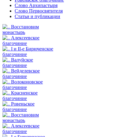
Слово Архипастыря
Слово Первосвятителя
Статьи и публикации
Восстановим
монастырь
Алексеевское
благочиние
I и II-е Бирюченское
благочиние
Валуйское
благочиние
Вейделевское
благочиние
Волоконовское
благочиние
Красненское
благочиние
Ровеньское
благочиние
Восстановим
монастырь
Алексеевское
благочиние
I-е Бирюченское