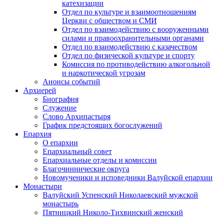
катехизации
Отдел по культуре и взаимоотношениям
Церкви с обществом и СМИ
Отдел по взаимодействию с вооруженными
силами и правоохранительными органами
Отдел по взаимодействию с казачеством
Отдел по физической культуре и спорту
Комиссия по противодействию алкогольной
и наркотической угрозам
Анонсы событий
Архиерей
Биография
Служение
Слово Архипастыря
График предстоящих богослужений
Епархия
О епархии
Епархиальный совет
Епархиальные отделы и комиссии
Благочиннические округа
Новомученики и исповедники Валуйской епархии
Монастыри
Валуйский Успенский Николаевский мужской
монастырь
Пятницкий Николо-Тихвинский женский