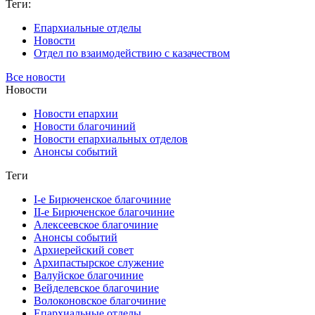
Теги:
Епархиальные отделы
Новости
Отдел по взаимодействию с казачеством
Все новости
Новости
Новости епархии
Новости благочиний
Новости епархиальных отделов
Анонсы событий
Теги
I-е Бирюченское благочиние
II-е Бирюченское благочиние
Алексеевское благочиние
Анонсы событий
Архиерейский совет
Архипастырское служение
Валуйское благочиние
Вейделевское благочиние
Волоконовское благочиние
Епархиальные отделы