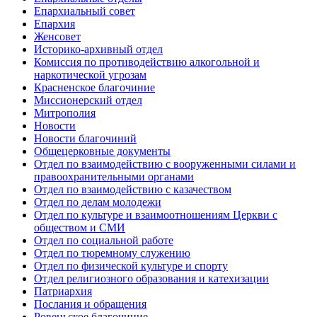
Епархиальный совет
Епархия
Женсовет
Историко-архивный отдел
Комиссия по противодействию алкогольной и
наркотической угрозам
Красненское благочиние
Миссионерский отдел
Митрополия
Новости
Новости благочиний
Общецерковные документы
Отдел по взаимодействию с вооруженными силами и
правоохранительными органами
Отдел по взаимодействию с казачеством
Отдел по делам молодежи
Отдел по культуре и взаимоотношениям Церкви с
обществом и СМИ
Отдел по социальной работе
Отдел по тюремному служению
Отдел по физической культуре и спорту
Отдел религиозного образования и катехизации
Патриархия
Послания и обращения
Ровеньское благочиние