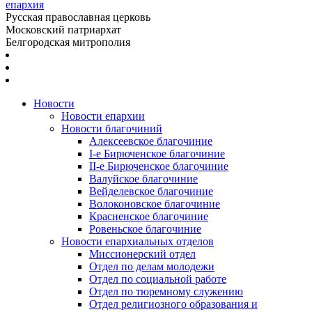
епархия
Русская православная церковь
Московский патриархат
Белгородская митрополия
Новости
Новости епархии
Новости благочиний
Алексеевское благочиние
I-е Бирюченское благочиние
II-е Бирюченское благочиние
Валуйское благочиние
Вейделевское благочиние
Волоконовское благочиние
Красненское благочиние
Ровеньское благочиние
Новости епархиальных отделов
Миссионерский отдел
Отдел по делам молодежи
Отдел по социальной работе
Отдел по тюремному служению
Отдел религиозного образования и