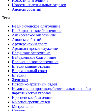
Новости благочиний
Новости епархиальных отделов
Анонсы событий
Теги
I-е Бирюченское благочиние
II-е Бирюченское благочиние
Алексеевское благочиние
Анонсы событий
Архиерейский совет
Архипастырское служение
Валуйское благочиние
Вейделевское благочиние
Волоконовское благочиние
Епархиальные отделы
Епархиальный совет
Епархия
Женсовет
Историко-архивный отдел
Комиссия по противодействию алкогольной и
наркотической угрозам
Красненское благочиние
Миссионерский отдел
Митрополия
Новости