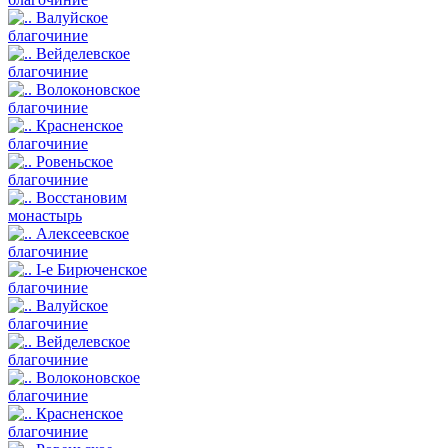
Валуйское
благочиние
Вейделевское
благочиние
Волоконовское
благочиние
Красненское
благочиние
Ровеньское
благочиние
Восстановим
монастырь
Алексеевское
благочиние
I-е Бирюченское
благочиние
Валуйское
благочиние
Вейделевское
благочиние
Волоконовское
благочиние
Красненское
благочиние