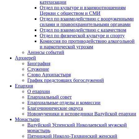
катехизации
Отдел по культуре и взаимоотношениям
Церкви с обществом и СМИ
Отдел по взаимодействию с вооруженными
силами и правоохранительными органами
Отдел по взаимодействию с казачеством
Отдел по физической культуре и спорту
Комиссия по противодействию алкогольной
и наркотической угрозам
Анонсы событий
Архиерей
Биография
Служение
Слово Архипастыря
График предстоящих богослужений
Епархия
О епархии
Епархиальный совет
Епархиальные отделы и комиссии
Благочиннические округа
Новомученики и исповедники Валуйской епархии
Монастыри
Валуйский Успенский Николаевский мужской
монастырь
Пятницкий Николо-Тихвинский женский