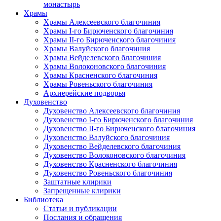
монастырь
Храмы
Храмы Алексеевского благочиния
Храмы I-го Бирюченского благочиния
Храмы II-го Бирюченского благочиния
Храмы Валуйского благочиния
Храмы Вейделевского благочиния
Храмы Волоконовского благочиния
Храмы Красненского благочиния
Храмы Ровеньского благочиния
Архиерейские подворья
Духовенство
Духовенство Алексеевского благочиния
Духовенство I-го Бирюченского благочиния
Духовенство II-го Бирюченского благочиния
Духовенство Валуйского благочиния
Духовенство Вейделевского благочиния
Духовенство Волоконовского благочиния
Духовенство Красненского благочиния
Духовенство Ровеньского благочиния
Заштатные клирики
Запрещенные клирики
Библиотека
Статьи и публикации
Послания и обращения