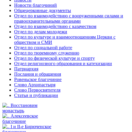
Новости благочиний
Общецерковные документы
Отдел по взаимодействию с вооруженными силами и
правоохранительными органами
Отдел по взаимодействию с казачеством
Отдел по делам молодежи
Отдел по культуре и взаимоотношениям Церкви с
обществом и СМИ
Отдел по социальной работе
Отдел по тюремному служению
Отдел по физической культуре и спорту
Отдел религиозного образования и катехизации
Патриархия
Послания и обращения
Ровеньское благочиние
Слово Архипастыря
Слово Первосвятителя
Статьи и публикации
Восстановим
монастырь
Алексеевское
благочиние
I и II-е Бирюченское
благочиние