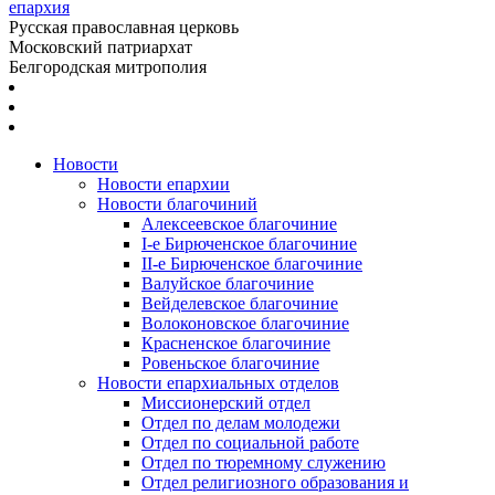
епархия
Русская православная церковь
Московский патриархат
Белгородская митрополия
Новости
Новости епархии
Новости благочиний
Алексеевское благочиние
I-е Бирюченское благочиние
II-е Бирюченское благочиние
Валуйское благочиние
Вейделевское благочиние
Волоконовское благочиние
Красненское благочиние
Ровеньское благочиние
Новости епархиальных отделов
Миссионерский отдел
Отдел по делам молодежи
Отдел по социальной работе
Отдел по тюремному служению
Отдел религиозного образования и