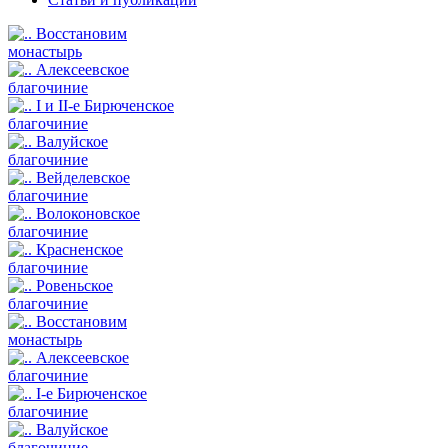
Восстановим
монастырь
Алексеевское
благочиние
I и II-е Бирюченское
благочиние
Валуйское
благочиние
Вейделевское
благочиние
Волоконовское
благочиние
Красненское
благочиние
Ровеньское
благочиние
Восстановим
монастырь
Алексеевское
благочиние
I-е Бирюченское
благочиние
Валуйское
благочиние