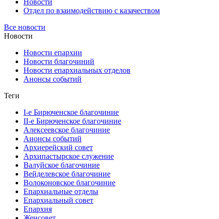
Новости
Отдел по взаимодействию с казачеством
Все новости
Новости
Новости епархии
Новости благочиний
Новости епархиальных отделов
Анонсы событий
Теги
I-е Бирюченское благочиние
II-е Бирюченское благочиние
Алексеевское благочиние
Анонсы событий
Архиерейский совет
Архипастырское служение
Валуйское благочиние
Вейделевское благочиние
Волоконовское благочиние
Епархиальные отделы
Епархиальный совет
Епархия
Женсовет