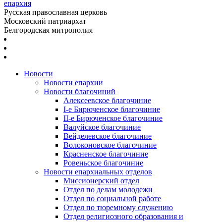
епархия
Русская православная церковь
Московский патриархат
Белгородская митрополия
Новости
Новости епархии
Новости благочиний
Алексеевское благочиние
I-е Бирюченское благочиние
II-е Бирюченское благочиние
Валуйское благочиние
Вейделевское благочиние
Волоконовское благочиние
Красненское благочиние
Ровеньское благочиние
Новости епархиальных отделов
Миссионерский отдел
Отдел по делам молодежи
Отдел по социальной работе
Отдел по тюремному служению
Отдел религиозного образования и