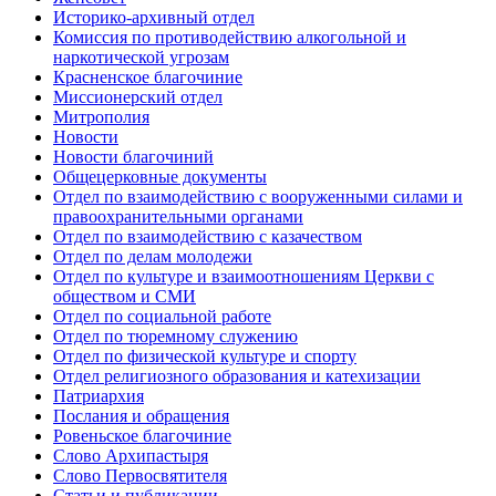
Историко-архивный отдел
Комиссия по противодействию алкогольной и
наркотической угрозам
Красненское благочиние
Миссионерский отдел
Митрополия
Новости
Новости благочиний
Общецерковные документы
Отдел по взаимодействию с вооруженными силами и
правоохранительными органами
Отдел по взаимодействию с казачеством
Отдел по делам молодежи
Отдел по культуре и взаимоотношениям Церкви с
обществом и СМИ
Отдел по социальной работе
Отдел по тюремному служению
Отдел по физической культуре и спорту
Отдел религиозного образования и катехизации
Патриархия
Послания и обращения
Ровеньское благочиние
Слово Архипастыря
Слово Первосвятителя
Статьи и публикации