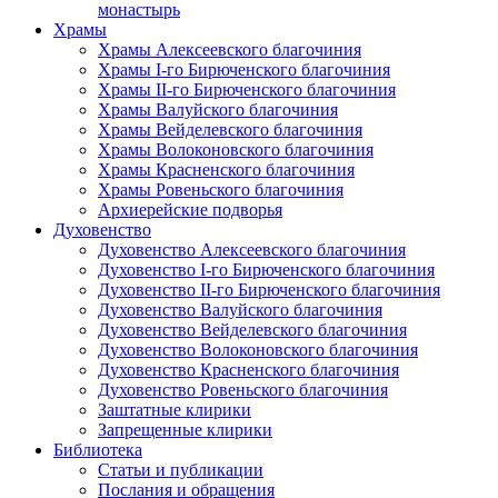
монастырь
Храмы
Храмы Алексеевского благочиния
Храмы I-го Бирюченского благочиния
Храмы II-го Бирюченского благочиния
Храмы Валуйского благочиния
Храмы Вейделевского благочиния
Храмы Волоконовского благочиния
Храмы Красненского благочиния
Храмы Ровеньского благочиния
Архиерейские подворья
Духовенство
Духовенство Алексеевского благочиния
Духовенство I-го Бирюченского благочиния
Духовенство II-го Бирюченского благочиния
Духовенство Валуйского благочиния
Духовенство Вейделевского благочиния
Духовенство Волоконовского благочиния
Духовенство Красненского благочиния
Духовенство Ровеньского благочиния
Заштатные клирики
Запрещенные клирики
Библиотека
Статьи и публикации
Послания и обращения