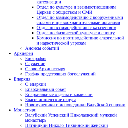
катехизации
Отдел по культуре и взаимоотношениям
Церкви с обществом и СМИ
Отдел по взаимодействию с вооруженными
силами и правоохранительными органами
Отдел по взаимодействию с казачеством
Отдел по физической культуре и спорту
Комиссия по противодействию алкогольной
и наркотической угрозам
Анонсы событий
Архиерей
Биография
Служение
Слово Архипастыря
График предстоящих богослужений
Епархия
О епархии
Епархиальный совет
Епархиальные отделы и комиссии
Благочиннические округа
Новомученики и исповедники Валуйской епархии
Монастыри
Валуйский Успенский Николаевский мужской
монастырь
Пятницкий Николо-Тихвинский женский