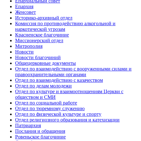
Епархиальный совет
Епархия
Женсовет
Историко-архивный отдел
Комиссия по противодействию алкогольной и
наркотической угрозам
Красненское благочиние
Миссионерский отдел
Митрополия
Новости
Новости благочиний
Общецерковные документы
Отдел по взаимодействию с вооруженными силами и
правоохранительными органами
Отдел по взаимодействию с казачеством
Отдел по делам молодежи
Отдел по культуре и взаимоотношениям Церкви с
обществом и СМИ
Отдел по социальной работе
Отдел по тюремному служению
Отдел по физической культуре и спорту
Отдел религиозного образования и катехизации
Патриархия
Послания и обращения
Ровеньское благочиние