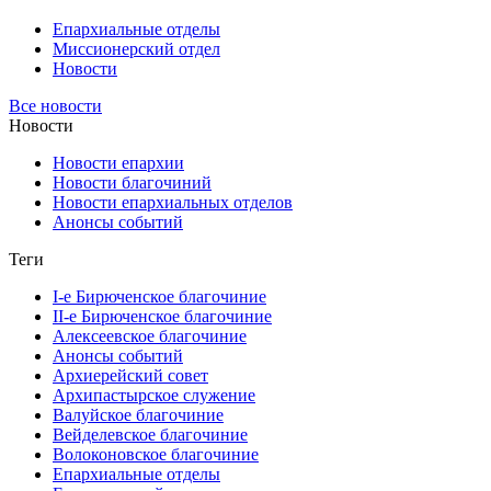
Епархиальные отделы
Миссионерский отдел
Новости
Все новости
Новости
Новости епархии
Новости благочиний
Новости епархиальных отделов
Анонсы событий
Теги
I-е Бирюченское благочиние
II-е Бирюченское благочиние
Алексеевское благочиние
Анонсы событий
Архиерейский совет
Архипастырское служение
Валуйское благочиние
Вейделевское благочиние
Волоконовское благочиние
Епархиальные отделы