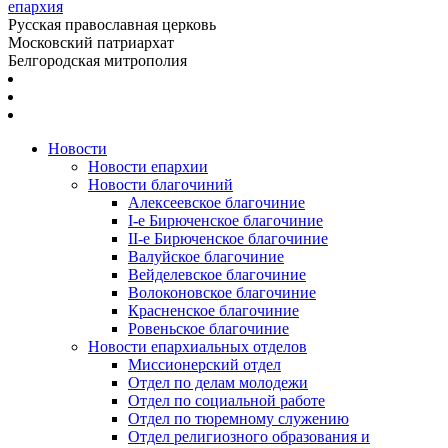
епархия
Русская православная церковь
Московский патриархат
Белгородская митрополия
Новости
Новости епархии
Новости благочиний
Алексеевское благочиние
I-е Бирюченское благочиние
II-е Бирюченское благочиние
Валуйское благочиние
Вейделевское благочиние
Волоконовское благочиние
Красненское благочиние
Ровеньское благочиние
Новости епархиальных отделов
Миссионерский отдел
Отдел по делам молодежи
Отдел по социальной работе
Отдел по тюремному служению
Отдел религиозного образования и