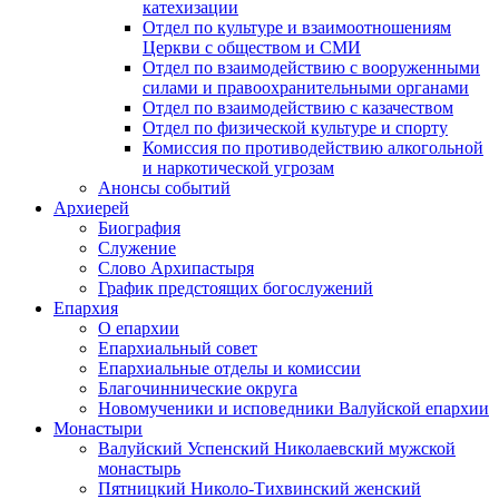
катехизации
Отдел по культуре и взаимоотношениям
Церкви с обществом и СМИ
Отдел по взаимодействию с вооруженными
силами и правоохранительными органами
Отдел по взаимодействию с казачеством
Отдел по физической культуре и спорту
Комиссия по противодействию алкогольной
и наркотической угрозам
Анонсы событий
Архиерей
Биография
Служение
Слово Архипастыря
График предстоящих богослужений
Епархия
О епархии
Епархиальный совет
Епархиальные отделы и комиссии
Благочиннические округа
Новомученики и исповедники Валуйской епархии
Монастыри
Валуйский Успенский Николаевский мужской
монастырь
Пятницкий Николо-Тихвинский женский