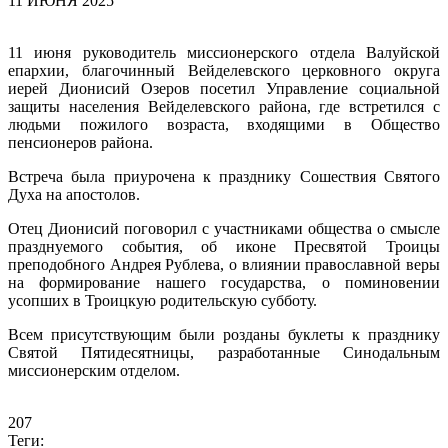
11 ИЮНЯ 2025
11 июня руководитель миссионерского отдела Валуйской
епархии, благочинный Вейделевского церковного округа
иерей Дионисий Озеров посетил Управление социальной
защиты населения Вейделевского района, где встретился с
людьми пожилого возраста, входящими в Общество
пенсионеров района.
Встреча была приурочена к празднику Сошествия Святого
Духа на апостолов.
Отец Дионисий поговорил с участниками общества о смысле
празднуемого события, об иконе Пресвятой Троицы
преподобного Андрея Рублева, о влиянии православной веры
на формирование нашего государства, о поминовении
усопших в Троицкую родительскую субботу.
Всем присутствующим были розданы буклеты к празднику
Святой Пятидесятницы, разработанные Синодальным
миссионерским отделом.
207
Теги: