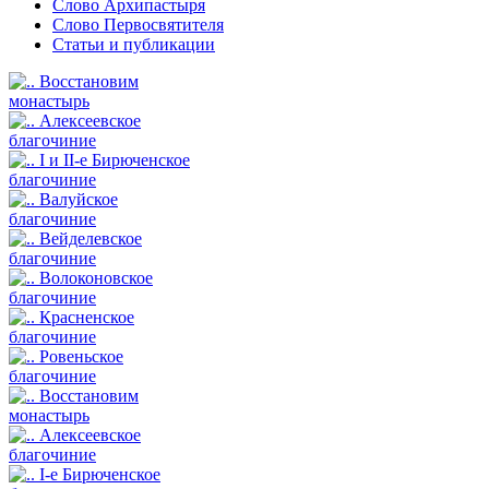
Слово Архипастыря
Слово Первосвятителя
Статьи и публикации
Восстановим
монастырь
Алексеевское
благочиние
I и II-е Бирюченское
благочиние
Валуйское
благочиние
Вейделевское
благочиние
Волоконовское
благочиние
Красненское
благочиние
Ровеньское
благочиние
Восстановим
монастырь
Алексеевское
благочиние
I-е Бирюченское