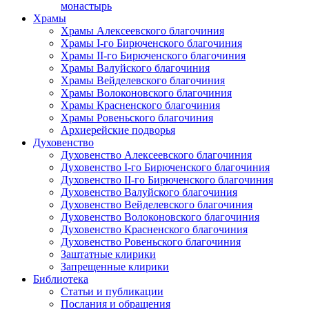
монастырь
Храмы
Храмы Алексеевского благочиния
Храмы I-го Бирюченского благочиния
Храмы II-го Бирюченского благочиния
Храмы Валуйского благочиния
Храмы Вейделевского благочиния
Храмы Волоконовского благочиния
Храмы Красненского благочиния
Храмы Ровеньского благочиния
Архиерейские подворья
Духовенство
Духовенство Алексеевского благочиния
Духовенство I-го Бирюченского благочиния
Духовенство II-го Бирюченского благочиния
Духовенство Валуйского благочиния
Духовенство Вейделевского благочиния
Духовенство Волоконовского благочиния
Духовенство Красненского благочиния
Духовенство Ровеньского благочиния
Заштатные клирики
Запрещенные клирики
Библиотека
Статьи и публикации
Послания и обращения