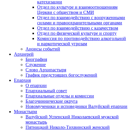
катехизации
Отдел по культуре и взаимоотношениям
Церкви с обществом и СМИ
Отдел по взаимодействию с вооруженными
силами и правоохранительными органами
Отдел по взаимодействию с казачеством
Отдел по физической культуре и спорту
Комиссия по противодействию алкогольной
и наркотической угрозам
Анонсы событий
Архиерей
Биография
Служение
Слово Архипастыря
График предстоящих богослужений
Епархия
О епархии
Епархиальный совет
Епархиальные отделы и комиссии
Благочиннические округа
Новомученики и исповедники Валуйской епархии
Монастыри
Валуйский Успенский Николаевский мужской
монастырь
Пятницкий Николо-Тихвинский женский