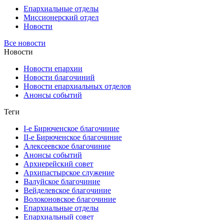
Епархиальные отделы
Миссионерский отдел
Новости
Все новости
Новости
Новости епархии
Новости благочиний
Новости епархиальных отделов
Анонсы событий
Теги
I-е Бирюченское благочиние
II-е Бирюченское благочиние
Алексеевское благочиние
Анонсы событий
Архиерейский совет
Архипастырское служение
Валуйское благочиние
Вейделевское благочиние
Волоконовское благочиние
Епархиальные отделы
Епархиальный совет