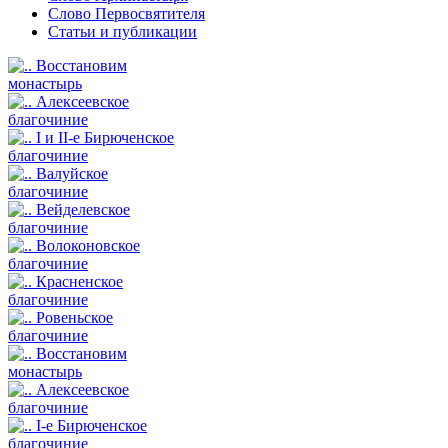
Слово Первосвятителя
Статьи и публикации
Восстановим
монастырь
Алексеевское
благочиние
I и II-е Бирюченское
благочиние
Валуйское
благочиние
Вейделевское
благочиние
Волоконовское
благочиние
Красненское
благочиние
Ровеньское
благочиние
Восстановим
монастырь
Алексеевское
благочиние
I-е Бирюченское
благочиние