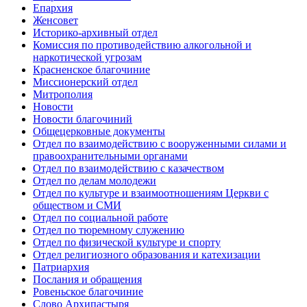
Епархия
Женсовет
Историко-архивный отдел
Комиссия по противодействию алкогольной и
наркотической угрозам
Красненское благочиние
Миссионерский отдел
Митрополия
Новости
Новости благочиний
Общецерковные документы
Отдел по взаимодействию с вооруженными силами и
правоохранительными органами
Отдел по взаимодействию с казачеством
Отдел по делам молодежи
Отдел по культуре и взаимоотношениям Церкви с
обществом и СМИ
Отдел по социальной работе
Отдел по тюремному служению
Отдел по физической культуре и спорту
Отдел религиозного образования и катехизации
Патриархия
Послания и обращения
Ровеньское благочиние
Слово Архипастыря