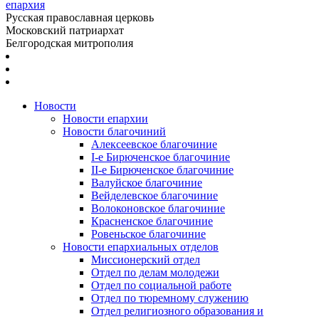
епархия
Русская православная церковь
Московский патриархат
Белгородская митрополия
Новости
Новости епархии
Новости благочиний
Алексеевское благочиние
I-е Бирюченское благочиние
II-е Бирюченское благочиние
Валуйское благочиние
Вейделевское благочиние
Волоконовское благочиние
Красненское благочиние
Ровеньское благочиние
Новости епархиальных отделов
Миссионерский отдел
Отдел по делам молодежи
Отдел по социальной работе
Отдел по тюремному служению
Отдел религиозного образования и