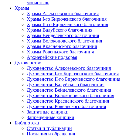
монастырь
Храмы
Храмы Алексеевского благочиния
Храмы I-го Бирюченского благочиния
Храмы II-го Бирюченского благочиния
Храмы Валуйского благочиния
Храмы Вейделевского благочиния
Храмы Волоконовского благочиния
Храмы Красненского благочиния
Храмы Ровеньского благочиния
Архиерейские подворья
Духовенство
Духовенство Алексеевского благочиния
Духовенство I-го Бирюченского благочиния
Духовенство II-го Бирюченского благочиния
Духовенство Валуйского благочиния
Духовенство Вейделевского благочиния
Духовенство Волоконовского благочиния
Духовенство Красненского благочиния
Духовенство Ровеньского благочиния
Заштатные клирики
Запрещенные клирики
Библиотека
Статьи и публикации
Послания и обращения