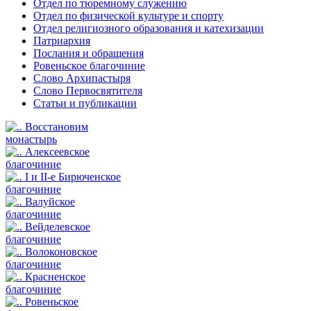
Отдел по тюремному служению
Отдел по физической культуре и спорту
Отдел религиозного образования и катехизации
Патриархия
Послания и обращения
Ровеньское благочиние
Слово Архипастыря
Слово Первосвятителя
Статьи и публикации
Восстановим
монастырь
Алексеевское
благочиние
I и II-е Бирюченское
благочиние
Валуйское
благочиние
Вейделевское
благочиние
Волоконовское
благочиние
Красненское
благочиние
Ровеньское