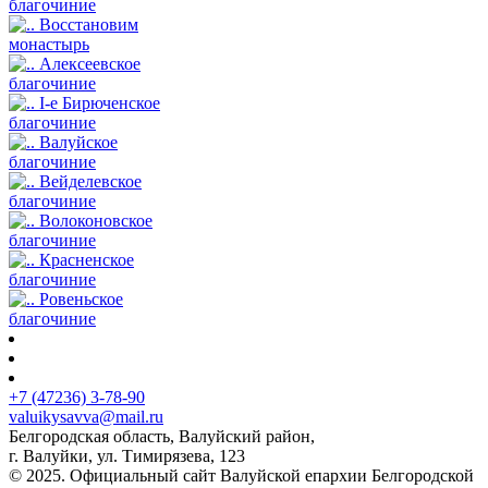
благочиние
Восстановим
монастырь
Алексеевское
благочиние
I-е Бирюченское
благочиние
Валуйское
благочиние
Вейделевское
благочиние
Волоконовское
благочиние
Красненское
благочиние
Ровеньское
благочиние
+7 (47236) 3-78-90
valuikysavva@mail.ru
Белгородская область, Валуйский район,
г. Валуйки, ул. Тимирязева, 123
© 2025. Официальный сайт Валуйской епархии Белгородской