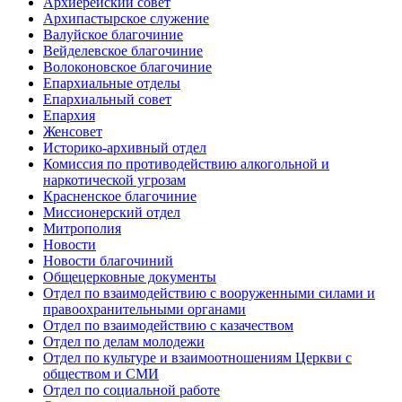
Архиерейский совет
Архипастырское служение
Валуйское благочиние
Вейделевское благочиние
Волоконовское благочиние
Епархиальные отделы
Епархиальный совет
Епархия
Женсовет
Историко-архивный отдел
Комиссия по противодействию алкогольной и
наркотической угрозам
Красненское благочиние
Миссионерский отдел
Митрополия
Новости
Новости благочиний
Общецерковные документы
Отдел по взаимодействию с вооруженными силами и
правоохранительными органами
Отдел по взаимодействию с казачеством
Отдел по делам молодежи
Отдел по культуре и взаимоотношениям Церкви с
обществом и СМИ
Отдел по социальной работе