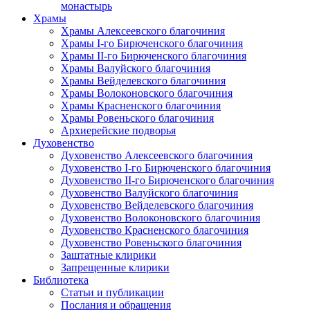
монастырь
Храмы
Храмы Алексеевского благочиния
Храмы I-го Бирюченского благочиния
Храмы II-го Бирюченского благочиния
Храмы Валуйского благочиния
Храмы Вейделевского благочиния
Храмы Волоконовского благочиния
Храмы Красненского благочиния
Храмы Ровеньского благочиния
Архиерейские подворья
Духовенство
Духовенство Алексеевского благочиния
Духовенство I-го Бирюченского благочиния
Духовенство II-го Бирюченского благочиния
Духовенство Валуйского благочиния
Духовенство Вейделевского благочиния
Духовенство Волоконовского благочиния
Духовенство Красненского благочиния
Духовенство Ровеньского благочиния
Заштатные клирики
Запрещенные клирики
Библиотека
Статьи и публикации
Послания и обращения