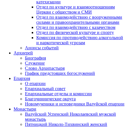
катехизации
Отдел по культуре и взаимоотношениям
Церкви с обществом и СМИ
Отдел по взаимодействию с вооруженными
силами и правоохранительными органами
Отдел по взаимодействию с казачеством
Отдел по физической культуре и спорту
Комиссия по противодействию алкогольной
и наркотической угрозам
Анонсы событий
Архиерей
Биография
Служение
Слово Архипастыря
График предстоящих богослужений
Епархия
О епархии
Епархиальный совет
Епархиальные отделы и комиссии
Благочиннические округа
Новомученики и исповедники Валуйской епархии
Монастыри
Валуйский Успенский Николаевский мужской
монастырь
Пятницкий Николо-Тихвинский женский