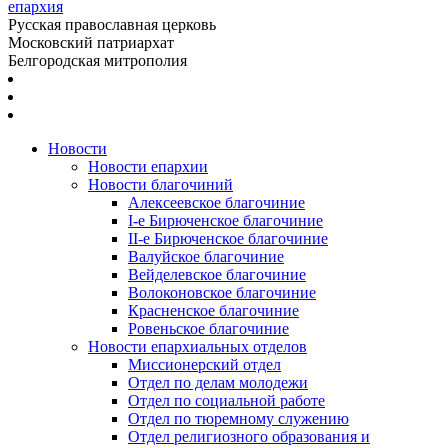
епархия
Русская православная церковь
Московский патриархат
Белгородская митрополия
Новости
Новости епархии
Новости благочиний
Алексеевское благочиние
I-е Бирюченское благочиние
II-е Бирюченское благочиние
Валуйское благочиние
Вейделевское благочиние
Волоконовское благочиние
Красненское благочиние
Ровеньское благочиние
Новости епархиальных отделов
Миссионерский отдел
Отдел по делам молодежи
Отдел по социальной работе
Отдел по тюремному служению
Отдел религиозного образования и