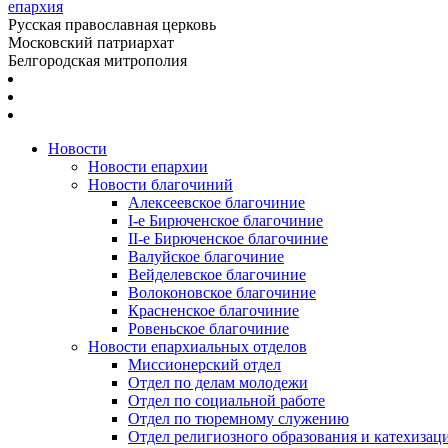
епархия
Русская православная церковь
Московский патриархат
Белгородская митрополия
Новости
Новости епархии
Новости благочиний
Алексеевское благочиние
I-е Бирюченское благочиние
II-е Бирюченское благочиние
Валуйское благочиние
Вейделевское благочиние
Волоконовское благочиние
Красненское благочиние
Ровеньское благочиние
Новости епархиальных отделов
Миссионерский отдел
Отдел по делам молодежи
Отдел по социальной работе
Отдел по тюремному служению
Отдел религиозного образования и катехизац