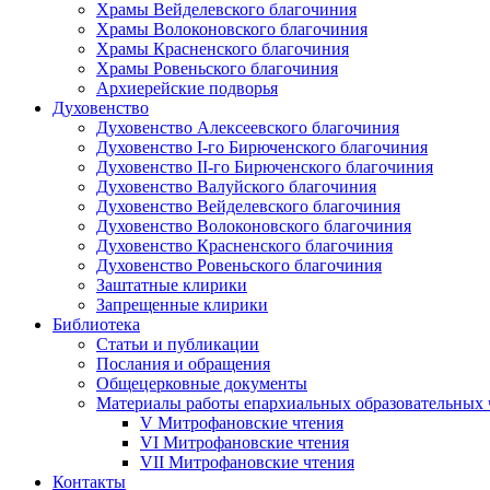
Храмы Вейделевского благочиния
Храмы Волоконовского благочиния
Храмы Красненского благочиния
Храмы Ровеньского благочиния
Архиерейские подворья
Духовенство
Духовенство Алексеевского благочиния
Духовенство I-го Бирюченского благочиния
Духовенство II-го Бирюченского благочиния
Духовенство Валуйского благочиния
Духовенство Вейделевского благочиния
Духовенство Волоконовского благочиния
Духовенство Красненского благочиния
Духовенство Ровеньского благочиния
Заштатные клирики
Запрещенные клирики
Библиотека
Статьи и публикации
Послания и обращения
Общецерковные документы
Материалы работы епархиальных образовательных
V Митрофановские чтения
VI Митрофановские чтения
VII Митрофановские чтения
Контакты