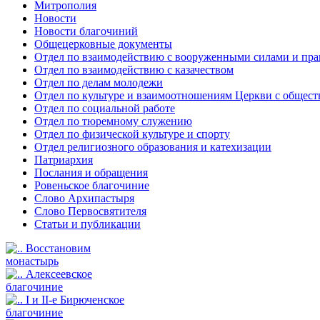
Митрополия
Новости
Новости благочиний
Общецерковные документы
Отдел по взаимодействию с вооруженными силами и пр
Отдел по взаимодействию с казачеством
Отдел по делам молодежи
Отдел по культуре и взаимоотношениям Церкви с общес
Отдел по социальной работе
Отдел по тюремному служению
Отдел по физической культуре и спорту
Отдел религиозного образования и катехизации
Патриархия
Послания и обращения
Ровеньское благочиние
Слово Архипастыря
Слово Первосвятителя
Статьи и публикации
Восстановим
монастырь
Алексеевское
благочиние
I и II-е Бирюченское
благочиние