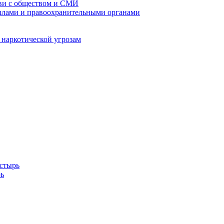
кви с обществом и СМИ
илами и правоохранительными органами
 наркотической угрозам
стырь
ь