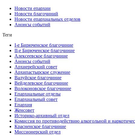
Новости епархии
Новости благочиний
Новости епархиальных отделов
Анонсы событий
Теги
I-е Бирюченское благочиние
II-е Бирюченское благочиние
Алексеевское благочиние
Анонсы событий
Архиерейский совет
Архипастырское служение
Валуйское благочиние
Вейделевское благочиние
Волоконовское благочиние
Епархиальные отделы
Епархиальный совет
Епархия
Женсовет
Историко-архивный отдел
Комиссия по противодействию алкогольной и наркотичес
Красненское благочиние
Миссионерский отдел