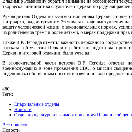
Владимир Романович обратил внимание на особенности текуще
творческая инициатива служителей Церкви по ряду направлен
Руководитель Отдела по взаимоотношениям Церкви с общест
Патриарха, выдвинутых им 26 января в ходе выступления на 
защиту человеческой жизни, о законодательных нормах, усил
из родителей за тремя и более детьми, о мерах поддержки прав
Также В.Р. Легойда отметил важность церковного-государстве
рассказал об участии Церкви в работе по подготовке приня
Церкви в итоговой редакции были учтены.
В заключительной части встречи В.Р. Легойда ответил н
военнослужащих в зоне проведения СВО, о миссии священно
поделились собственным опытом и озвучили свои предложения
480
Теги:
Епархиальные отделы
Новости
Отдел по культуре и взаимоотношениям Церкви с общес
Все новости
Новости