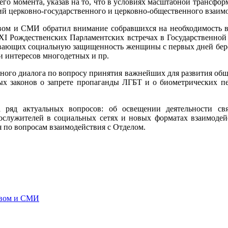
го момента, указав на то, что в условиях масштабной трансфор
ий церковно-государственного и церковно-общественного взаим
вом и СМИ обратил внимание собравшихся на необходимость 
XI Рождественских Парламентских встречах в Государственной
ивающих социальную защищенность женщины с первых дней бере
 и интересов многодетных и пр.
нного диалога по вопросу принятия важнейших для развития обще
тых законов о запрете пропаганды ЛГБТ и о биометрических п
а ряд актуальных вопросов: об освещении деятельности с
служителей в социальных сетях и новых форматах взаимодейст
 по вопросам взаимодействия с Отделом.
твом и СМИ