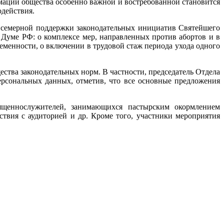
мации общества особенно важной и востребованной становится
одействия.
всемерной поддержки законодательных инициатив Святейшего
 Думе РФ: о комплексе мер, направленных против абортов и в
менности, о включении в трудовой стаж периода ухода одного
ства законодательных норм. В частности, председатель Отдела
ерсональных данных, отметив, что все основные предложения
вященнослужителей, занимающихся пастырским окормлением
вия с аудиторией и др. Кроме того, участники мероприятия