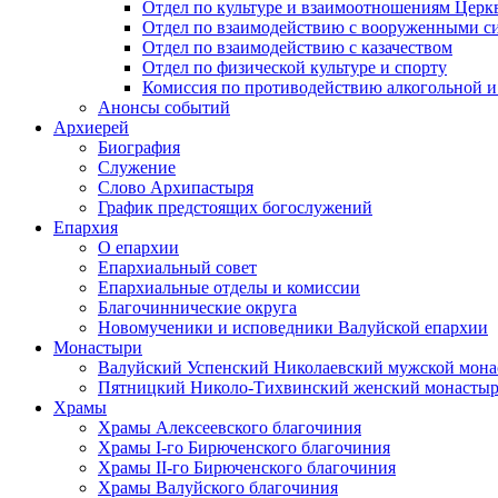
Отдел по культуре и взаимоотношениям Цер
Отдел по взаимодействию с вооруженными с
Отдел по взаимодействию с казачеством
Отдел по физической культуре и спорту
Комиссия по противодействию алкогольной и
Анонсы событий
Архиерей
Биография
Служение
Слово Архипастыря
График предстоящих богослужений
Епархия
О епархии
Епархиальный совет
Епархиальные отделы и комиссии
Благочиннические округа
Новомученики и исповедники Валуйской епархии
Монастыри
Валуйский Успенский Николаевский мужской мона
Пятницкий Николо-Тихвинский женский монастыр
Храмы
Храмы Алексеевского благочиния
Храмы I-го Бирюченского благочиния
Храмы II-го Бирюченского благочиния
Храмы Валуйского благочиния